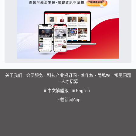
关于我们
·
会员服务
·
科技产业报订阅
·
着作权
·
隐私权
·
常见问题
·
人才招募
■
中文繁體版
■
English
下载新闻App