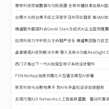
慧荣科技突破数据与功耗瓶颈 全新存储技术加速AI应
台师大与丽台携手成立深度学习共同实验室 推动AI
精诚软件获国科会GenAI Stars生成式AI企业应用
运用科技力守护民众生命财产安全 精诚集团协力宜兰县
晶睿通讯AI安防解决方案 导入全新AI功能RealSight En
西门子推出下一代AI加强型电子系统设计软件
F5与NetApp加速并简化大型语言模型AI部署
新思科技与台积电携手 为AI与多晶粒设计加速创新
友讯代理A10 Networks人工智能新蓝图 驱动可靠