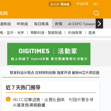
评估申请
登入
繁体版
简体版
文网
漫新闻
听新闻
每日椽真
商情
AI EXPO Taiwan
COM
电．显示．光学
｜
物联科技．智能制造
｜
科技政策
｜
图表
联发科设计观点 应材材料创新 独家开讲 破除AI芯片供应链
近７天热门报导
MLCC订单过热、出货比创高 村田示警全球
AI基建热潮将趋缓