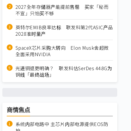
2027全年存储器产能提前售罄 买家「秘而
不宣」只怕买不够
英特尔EMIB良率达标 联发科第2代ASIC产品
2028准时量产
SpaceX芯片采购大转向 Elon Musk舍超微
全面采用NVIDIA
光进铜退更明确？ 联发科估SerDes 448G为
铜线「最终战场」
商情焦点
系统内部电路中 主芯片内部电源提供EOS防
护