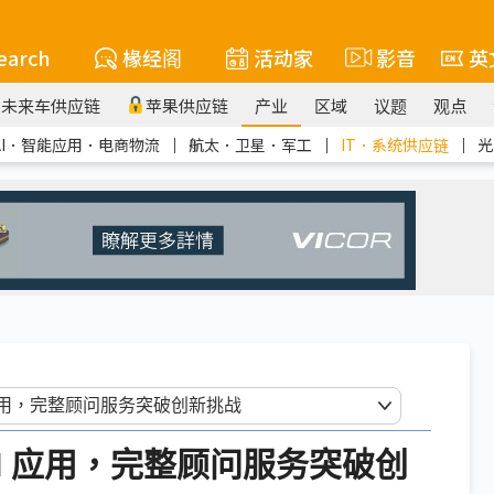
earch
椽经阁
活动家
影音
英
未来车供应链
苹果供应链
产业
区域
议题
观点
AI．智能应用．电商物流
｜
航太．卫星．军工
｜
IT．系统供应链
｜
光
I 应用，完整顾问服务突破创