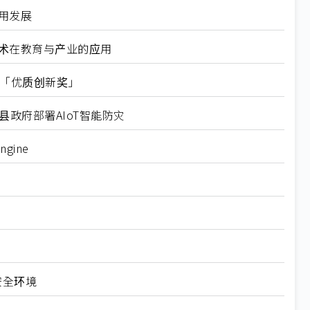
用发展
技术在教育与产业的应用
竞赛「优质创新奖」
政府部署AIoT智能防灾
gine
安全环境