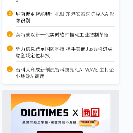
屏南偏乡智能韧性扎根 东港安泰医院导入AI影
像识别
英特蒙以新一代实时软件推动工业控制革新
昕力信息跨足国防科技 携手美商Juxta引进尖
端全域定位科技
台科大育成新创虎智科技亮相AI WAVE 主打企
业地端AI商用