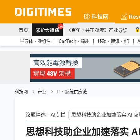
科技网
Res
259
首页
涨价大追踪
《百年，并不孤寂》产业导读
半导体．零组件
｜
CarTech．绿能
｜
移动．通讯．XR
｜
科技网
产业
IT．系统供应链
议题精选－AI专栏
思想科技助企业加速落实 A