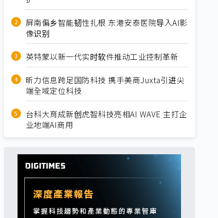
屏南偏乡智能韧性扎根 东港安泰医院导入AI影
像识别
英特蒙以新一代实时软件推动工业控制革新
昕力信息跨足国防科技 携手美商Juxta引进尖
端全域定位科技
台科大育成新创虎智科技亮相AI WAVE 主打企
业地端AI商用