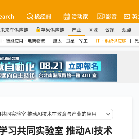
earch
椽经阁
活动家
影音
英
未来车供应链
苹果供应链
产业
区域
议题
观点
AI．智能应用．电商物流
｜
航太．卫星．军工
｜
IT．系统供应链
｜
光
习共同实验室 推动AI技术