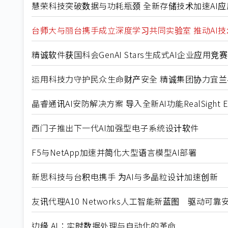
慧荣科技突破数据与功耗瓶颈 全新存储技术加速AI应
台师大与丽台携手成立深度学习共同实验室 推动AI
精诚软件获国科会GenAI Stars生成式AI企业应用
运用科技力守护民众生命财产安全 精诚集团协力宜兰县
晶睿通讯AI安防解决方案 导入全新AI功能RealSight En
西门子推出下一代AI加强型电子系统设计软件
F5与NetApp加速并简化大型语言模型AI部署
新思科技与台积电携手 为AI与多晶粒设计加速创新
友讯代理A10 Networks人工智能新蓝图 驱动可靠
边缘 AI：实时数据处理与自动化的革命