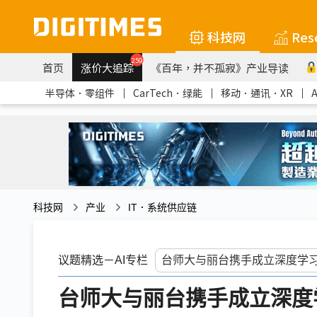
科技网
Res
259
首页
涨价大追踪
《百年，并不孤寂》产业导读
半导体．零组件
｜
CarTech．绿能
｜
移动．通讯．XR
｜
科技网
产业
IT．系统供应链
议题精选－AI专栏
台师大与丽台携手成立深度学