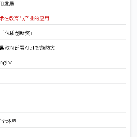
用发展
技术在教育与产业的应用
竞赛「优质创新奖」
政府部署AIoT智能防灾
gine
安全环境