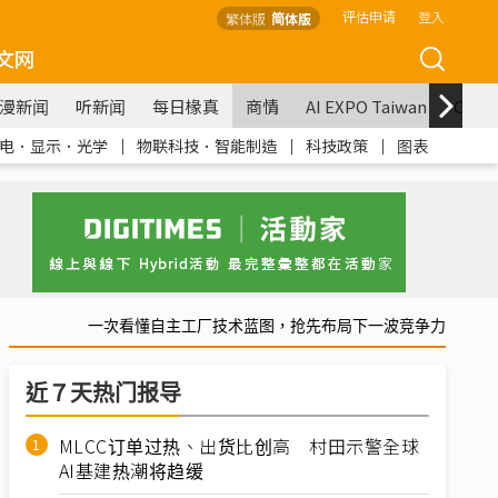
评估申请
登入
繁体版
简体版
文网
漫新闻
听新闻
每日椽真
商情
AI EXPO Taiwan
COM
电．显示．光学
｜
物联科技．智能制造
｜
科技政策
｜
图表
一次看懂自主工厂技术蓝图，抢先布局下一波竞争力
近７天热门报导
MLCC订单过热、出货比创高 村田示警全球
AI基建热潮将趋缓