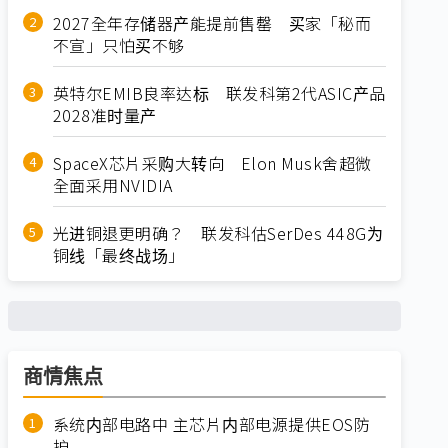
2027全年存储器产能提前售罄 买家「秘而
不宣」只怕买不够
英特尔EMIB良率达标 联发科第2代ASIC产品
2028准时量产
SpaceX芯片采购大转向 Elon Musk舍超微
全面采用NVIDIA
光进铜退更明确？ 联发科估SerDes 448G为
铜线「最终战场」
商情焦点
系统内部电路中 主芯片内部电源提供EOS防
护