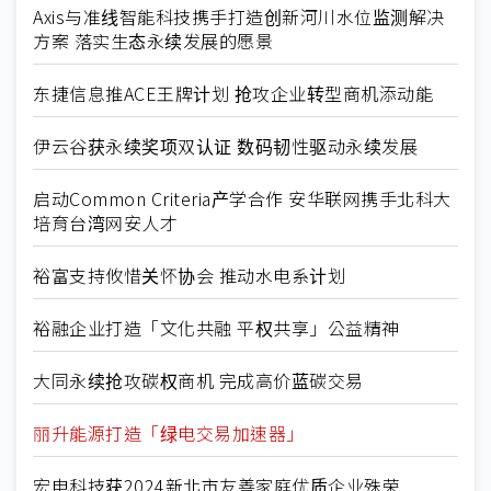
Axis与准线智能科技携手打造创新河川水位监测解决
方案 落实生态永续发展的愿景
东捷信息推ACE王牌计划 抢攻企业转型商机添动能
伊云谷获永续奖项双认证 数码韧性驱动永续发展
启动Common Criteria产学合作 安华联网携手北科大
培育台湾网安人才
裕富支持攸惜关怀协会 推动水电系计划
裕融企业打造「文化共融 平权共享」公益精神
大同永续抢攻碳权商机 完成高价蓝碳交易
丽升能源打造「绿电交易加速器」
宏电科技获2024新北市友善家庭优质企业殊荣