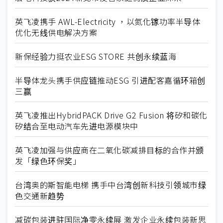
英飞凌携手 AWL-Electricity ，以氮化镓功率半导体
优化无线供电解决方案
新保经验力挺农业ESG STORE 共创永续蓝海
半导体龙头携手供应链推动ESG 引进配客嘉循环箱创
三赢
英飞凌推出HybridPACK Drive G2 Fusion 将矽和碳化
矽结合至电动汽车先进电源模块中
英飞凌加强与供应商在二氧化碳减排目标的合作并颁
发「绿色环保奖」
台湾奥的斯智能电梯 携手中台湾创新科技引领城市绿
色交通新趋势
减碳包装进驻国际净零永续展 激发企业永续包装新思