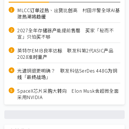
MLCC订单过热、出货比创高 村田示警全球AI基
建热潮将趋缓
2027全年存储器产能提前售罄 买家「秘而不
宣」只怕买不够
英特尔EMIB良率达标 联发科第2代ASIC产品
2028准时量产
光进铜退更明确？ 联发科估SerDes 448G为铜
线「最终战场」
SpaceX芯片采购大转向 Elon Musk舍超微全面
采用NVIDIA