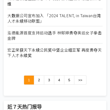
维
大数据公司宣布加入 「2024 TALENT, in Taiwan台湾
人才永续移动联盟」
泓德能源首度支持运动选手 林郁婷勇夺奥运女子拳击
金牌
宏正荣获天下永续公民奖中坚企业组亚军 再度勇夺天
下人才永续奖
1
2
3
4
5
>>
近７天热门报导