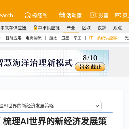
earch
椽经阁
活动家
影音
英
未来车供应链
苹果供应链
产业
区域
议题
观点
AI．智能应用．电商物流
｜
航太．卫星．军工
｜
IT．系统供应链
｜
光
 梳理AI世界的新经济发展策