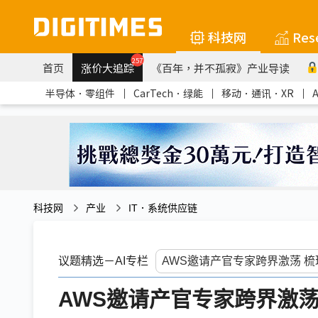
科技网
Res
257
首页
涨价大追踪
《百年，并不孤寂》产业导读
半导体．零组件
｜
CarTech．绿能
｜
移动．通讯．XR
｜
科技网
产业
IT．系统供应链
议题精选－AI专栏
AWS邀请产官专家跨界激荡