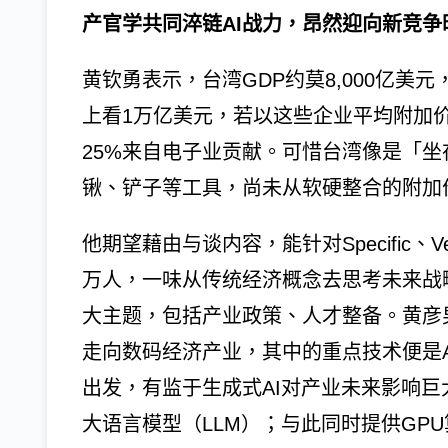
产官学共同淬链AI战力，昂然迎向新竞争
黄钦勇表示，台湾GDP约莫8,000亿美元，
上看1万亿美元，若以这些企业平均附加价
25%来自电子业贡献。可惜台湾像是「
锹、铲子等工具，尚未从软硬整合的附加
他期望藉由与谈内容，能针对Specific、Ve
万人，一味从传统经济概念去思考未来战
大主题，包括产业政策、人才整备。黄彦
走向数码经济产业，其中的重点技术便是
出发，有监于生成式AI对产业未来影响
大语言模型（LLM）；与此同时提供GPU