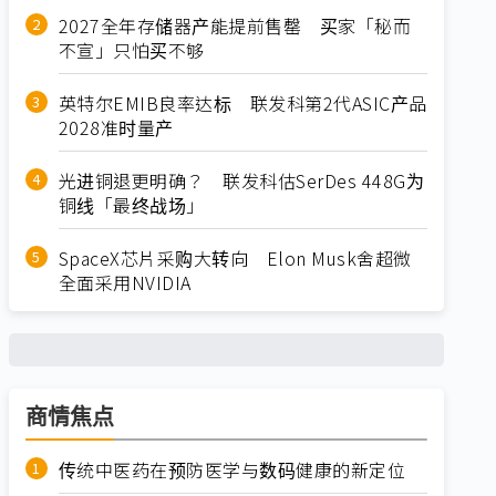
2027全年存储器产能提前售罄 买家「秘而
不宣」只怕买不够
英特尔EMIB良率达标 联发科第2代ASIC产品
2028准时量产
光进铜退更明确？ 联发科估SerDes 448G为
铜线「最终战场」
SpaceX芯片采购大转向 Elon Musk舍超微
全面采用NVIDIA
商情焦点
传统中医药在预防医学与数码健康的新定位