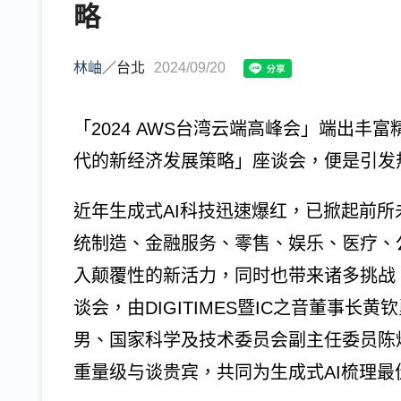
略
林岫
／
台北
2024/09/20
「2024 AWS台湾云端高峰会」端出丰
代的新经济发展策略」座谈会，便是引发
近年生成式AI科技迅速爆红，已掀起前
统制造、金融服务、零售、娱乐、医疗、
入颠覆性的新活力，同时也带来诸多挑战。
谈会，由DIGITIMES暨IC之音董事
男、国家科学及技术委员会副主任委员陈
重量级与谈贵宾，共同为生成式AI梳理最