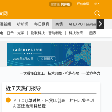
评估申请
登入
繁体版
简体版
文网
漫新闻
听新闻
每日椽真
商情
AI EXPO Taiwan
COM
电．显示．光学
｜
物联科技．智能制造
｜
科技政策
｜
图表
一次看懂自主工厂技术蓝图，抢先布局下一波竞争力
近７天热门报导
MLCC订单过热、出货比创高 村田示警全球
AI基建热潮将趋缓