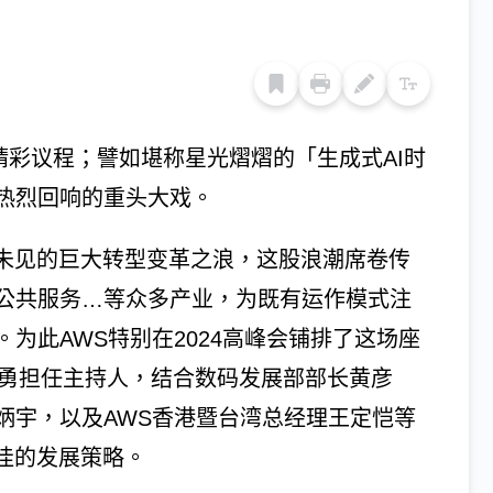
富精彩议程；譬如堪称星光熠熠的「生成式AI时
热烈回响的重头大戏。
所未见的巨大转型变革之浪，这股浪潮席卷传
公共服务…等众多产业，为既有运作模式注
为此AWS特别在2024高峰会铺排了这场座
长黄钦勇担任主持人，结合数码发展部部长黄彦
炳宇，以及AWS香港暨台湾总经理王定恺等
佳的发展策略。