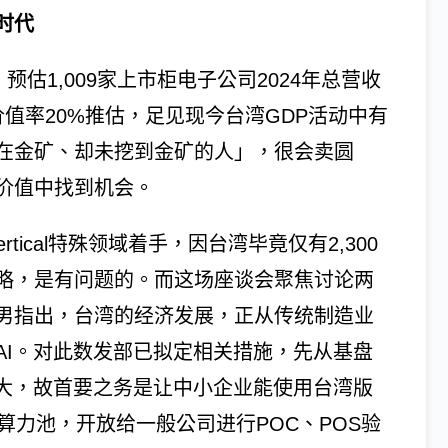
时代
预估1,009家上市柜电子公司2024年总营收
值率20%推估，足见现今台湾GDP活动中有
坐在金矿、却未挖到金矿的人」，很会卖圆
价值中找到机会。
rtical特殊领域着手，因台湾毕竟仅有2,300
略，是有问题的。而这场座谈会聚焦讨论两
男指出，台湾的经济发展，正从传统制造业
AI。对此数发部已拟定相关措施，先从基盘
巨大，故首要之务是让中小企业能使用台湾版
算力池，开放给一般公司进行POC、POS验