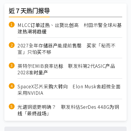
近７天热门报导
MLCC订单过热、出货比创高 村田示警全球AI基
建热潮将趋缓
2027全年存储器产能提前售罄 买家「秘而不
宣」只怕买不够
英特尔EMIB良率达标 联发科第2代ASIC产品
2028准时量产
SpaceX芯片采购大转向 Elon Musk舍超微全面
采用NVIDIA
光进铜退更明确？ 联发科估SerDes 448G为铜
线「最终战场」