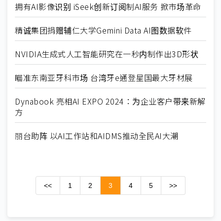
拥有AI影像识别 iSeek创新订阅制AI服务 掀市场革命
精诚集团捐赠辅仁大学Gemini Data AI图数据软件
NVIDIA生成式人工智能研究在一秒内制作出3D形状
瞄准东南亚牙科市场 台湾牙e通登星国最大牙材展
Dynabook 亮相AI EXPO 2024：为企业客户带来新解
方
丽台助阵 以AI工作站和AIDMS推动全民AI大潮
<<
1
2
3
4
5
>>