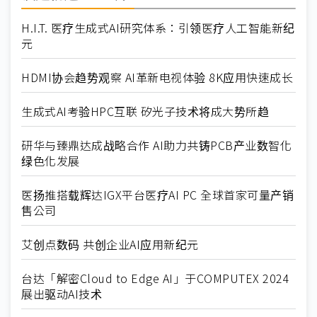
H.I.T. 医疗生成式AI研究体系：引领医疗人工智能新纪
元
HDMI协会趋势观察 AI革新电视体验 8K应用快速成长
生成式AI考验HPC互联 矽光子技术将成大势所趋
研华与臻鼎达成战略合作 AI助力共铸PCB产业数智化
绿色化发展
医扬推搭载辉达IGX平台医疗AI PC 全球首家可量产销
售公司
艾创点数码 共创企业AI应用新纪元
台达「解密Cloud to Edge AI」于COMPUTEX 2024
展出驱动AI技术