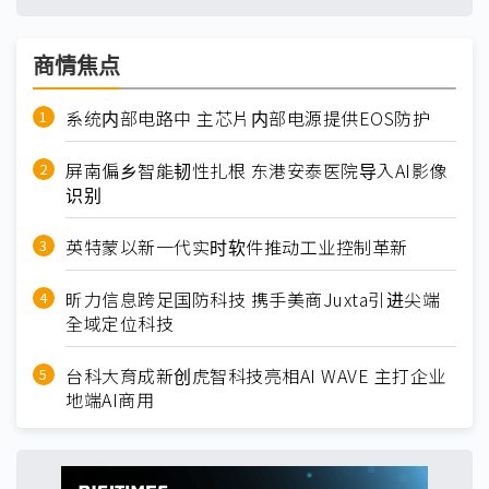
商情焦点
系统内部电路中 主芯片内部电源提供EOS防护
屏南偏乡智能韧性扎根 东港安泰医院导入AI影像
识别
英特蒙以新一代实时软件推动工业控制革新
昕力信息跨足国防科技 携手美商Juxta引进尖端
全域定位科技
台科大育成新创虎智科技亮相AI WAVE 主打企业
地端AI商用