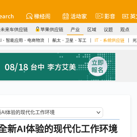
earch
椽经阁
活动家
影音
英
未来车供应链
苹果供应链
产业
区域
议题
观点
AI．智能应用．电商物流
｜
航太．卫星．军工
｜
IT．系统供应链
｜
光
全新AI体验的现代化工作环境