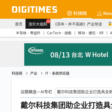
科技网
Res
259
首页
涨价大追踪
《百年，并不孤寂》产业导读
半导体．零组件
｜
CarTech．绿能
｜
移动．通讯．XR
｜
科技网
产业
IT．系统供应链
议题精选－AI专栏
戴尔科技集团助企业打造具