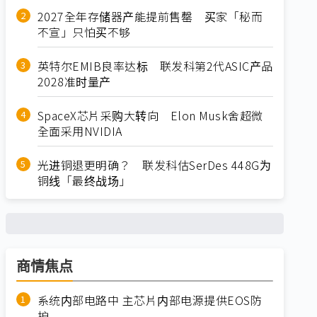
2027全年存储器产能提前售罄 买家「秘而
不宣」只怕买不够
英特尔EMIB良率达标 联发科第2代ASIC产品
2028准时量产
SpaceX芯片采购大转向 Elon Musk舍超微
全面采用NVIDIA
光进铜退更明确？ 联发科估SerDes 448G为
铜线「最终战场」
商情焦点
系统内部电路中 主芯片内部电源提供EOS防
护