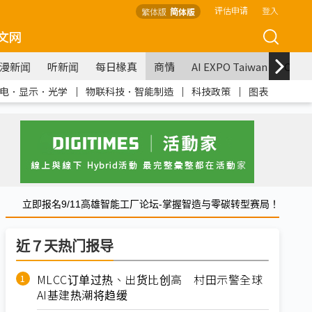
评估申请
登入
繁体版
简体版
文网
漫新闻
听新闻
每日椽真
商情
AI EXPO Taiwan
COM
电．显示．光学
｜
物联科技．智能制造
｜
科技政策
｜
图表
立即报名9/11高雄智能工厂论坛-掌握智造与零碳转型赛局！
近７天热门报导
MLCC订单过热、出货比创高 村田示警全球
AI基建热潮将趋缓