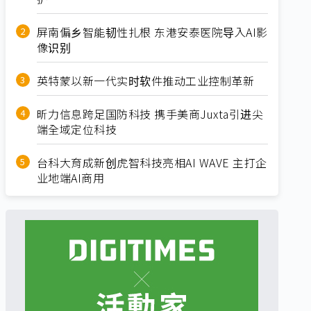
屏南偏乡智能韧性扎根 东港安泰医院导入AI影
像识别
英特蒙以新一代实时软件推动工业控制革新
昕力信息跨足国防科技 携手美商Juxta引进尖
端全域定位科技
台科大育成新创虎智科技亮相AI WAVE 主打企
业地端AI商用