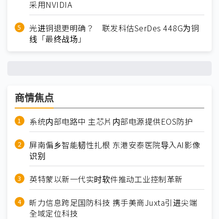
采用NVIDIA
光进铜退更明确？ 联发科估SerDes 448G为铜
线「最终战场」
商情焦点
系统内部电路中 主芯片内部电源提供EOS防护
屏南偏乡智能韧性扎根 东港安泰医院导入AI影像
识别
英特蒙以新一代实时软件推动工业控制革新
昕力信息跨足国防科技 携手美商Juxta引进尖端
全域定位科技