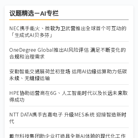
议题精选－AI专栏
NEC携手能火、微软为卫武营推出全球首个可互动的
「生成式AI贝多芬」
OneDegree Global推出AI风险评估 满足不断变化的
合规和治理需求
安勤智能交通展荷兰初登场 运用AI边缘运算助力低碳
永续、无缝绿运输
HPE协助运营商在6G、人工智能时代以及长远未来取
得成功
NTT DATA携手吉嘉电子 升级MES系统 迎接智造新时
代
戴尔科技集团助企业打造具全新AI体验的现代化工作