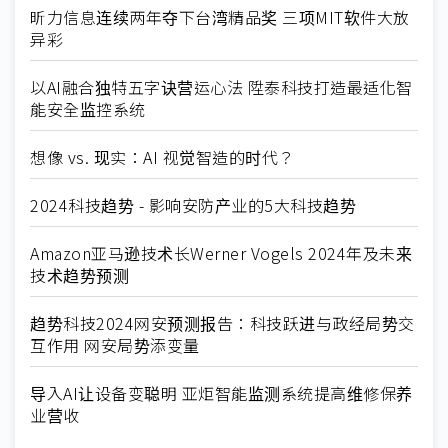
昕力信息连续两年夺下台湾精品奖 三项MIT软件大放
异彩
以AI融合独特五字诀营运心法 陞泰科技打造最适化智
能安全监控系统
想像 vs. 现实：AI 视觉智造的时代？
2024科技趋势 - 影响安防产业的5大科技趋势
Amazon亚马逊技术长Werner Vogels 2024年及未来
技术趋势预测
趋势科技2024网安预测报告：科技跃进与政经局势交
互作用 网安局势添变量
导入AI让设备变聪明 亚炬智能监测系统提高维修保养
业营收