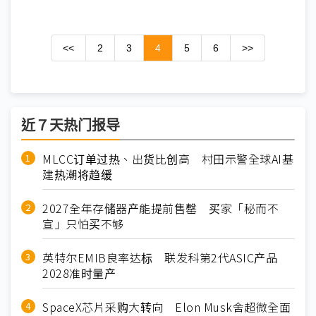
<<
2
3
4
5
6
>>
近７天热门报导
MLCC订单过热、出货比创高 村田示警全球AI基
建热潮将趋缓
2027全年存储器产能提前售罄 买家「秘而不
宣」只怕买不够
英特尔EMIB良率达标 联发科第2代ASIC产品
2028准时量产
SpaceX芯片采购大转向 Elon Musk舍超微全面