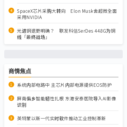
SpaceX芯片采购大转向 Elon Musk舍超微全面
采用NVIDIA
光进铜退更明确？ 联发科估SerDes 448G为铜
线「最终战场」
商情焦点
系统内部电路中 主芯片内部电源提供EOS防护
屏南偏乡智能韧性扎根 东港安泰医院导入AI影像
识别
英特蒙以新一代实时软件推动工业控制革新