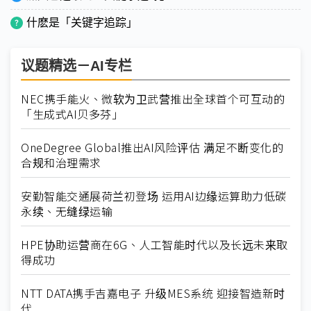
什麽是「关键字追踪」
议题精选－AI专栏
NEC携手能火、微软为卫武营推出全球首个可互动的
「生成式AI贝多芬」
OneDegree Global推出AI风险评估 满足不断变化的
合规和治理需求
安勤智能交通展荷兰初登场 运用AI边缘运算助力低碳
永续、无缝绿运输
HPE协助运营商在6G、人工智能时代以及长远未来取
得成功
NTT DATA携手吉嘉电子 升级MES系统 迎接智造新时
代