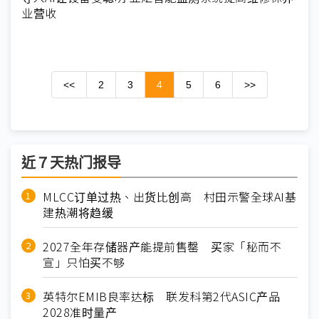
业营收
<<
2
3
4
5
6
>>
近７天热门报导
MLCC订单过热、出货比创高 村田示警全球AI基
建热潮将趋缓
2027全年存储器产能提前售罄 买家「秘而不
宣」只怕买不够
英特尔EMIB良率达标 联发科第2代ASIC产品
2028准时量产