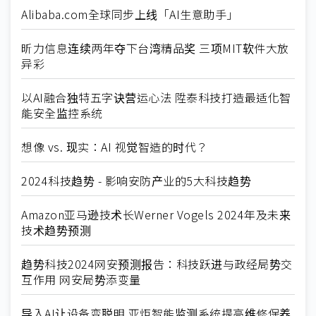
Alibaba.com全球同步上线「AI生意助手」
昕力信息连续两年夺下台湾精品奖 三项MIT软件大放
异彩
以AI融合独特五字诀营运心法 陞泰科技打造最适化智
能安全监控系统
想像 vs. 现实：AI 视觉智造的时代？
2024科技趋势 - 影响安防产业的5大科技趋势
Amazon亚马逊技术长Werner Vogels 2024年及未来
技术趋势预测
趋势科技2024网安预测报告：科技跃进与政经局势交
互作用 网安局势添变量
导入AI让设备变聪明 亚炬智能监测系统提高维修保养