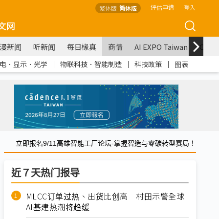
评估申请
登入
繁体版
简体版
文网
漫新闻
听新闻
每日椽真
商情
AI EXPO Taiwan
COM
电．显示．光学
｜
物联科技．智能制造
｜
科技政策
｜
图表
立即报名9/11高雄智能工厂论坛-掌握智造与零碳转型赛局！
近７天热门报导
MLCC订单过热、出货比创高 村田示警全球
AI基建热潮将趋缓