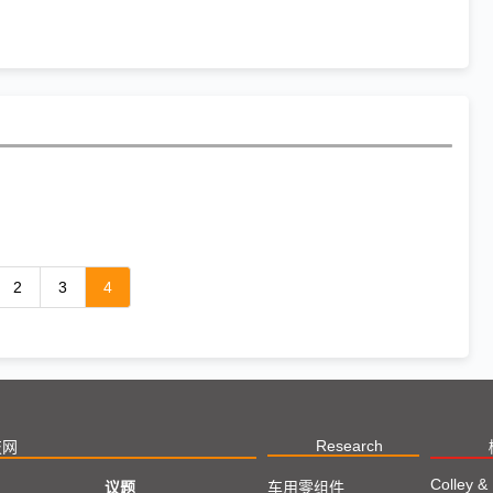
2
3
4
Research
技网
Colley &
议题
车用零组件