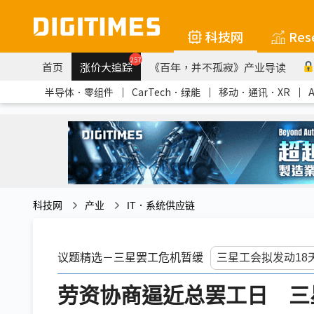
科技网
Res
257
首页
涨价大追踪
《百年，并不孤寂》产业导读
半导体．零组件
｜
CarTech．绿能
｜
移动．通讯．XR
｜
科技网
产业
IT．系统供应链
议题精选－三星罢工危机暂缓
劳资协商逼近总罢工日 三