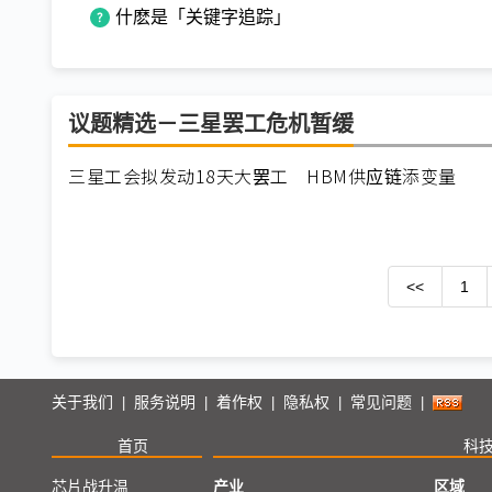
什麽是「关键字追踪」
议题精选－三星罢工危机暂缓
三星工会拟发动18天大罢工 HBM供应链添变量
<<
1
关于我们
服务说明
着作权
隐私权
常见问题
|
|
|
|
|
首页
科
芯片战升温
产业
区域