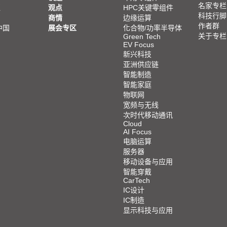
名家专栏
亚
观点
HPC关键零组件
科技行脚
商情
边缘运算
作者群
中国
展会专区
化合物/功率半导体
关于专栏
Green Tech
EV Focus
新兴科技
亚洲供应链
智能制造
智能家庭
物联网
宽频与无线
次时代移动通讯
Cloud
AI Focus
电脑运算
服务器
移动设备与应用
智能穿戴
CarTech
IC设计
IC制造
显示科技与应用