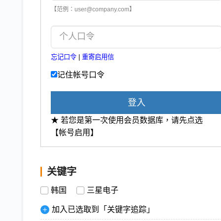
【范例：user@company.com】
忘记口令
|
重寄启用信
记住帐号口令
登入
★ 若您是第一次使用会员数据库，请先点选
【帐号启用】
关键字
韩国
三星电子
加入已选取到「关键字追踪」