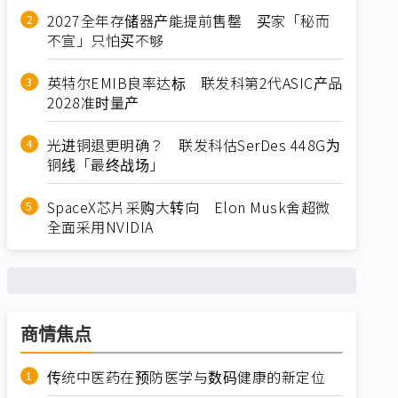
2027全年存储器产能提前售罄 买家「秘而
不宣」只怕买不够
英特尔EMIB良率达标 联发科第2代ASIC产品
2028准时量产
光进铜退更明确？ 联发科估SerDes 448G为
铜线「最终战场」
SpaceX芯片采购大转向 Elon Musk舍超微
全面采用NVIDIA
商情焦点
传统中医药在预防医学与数码健康的新定位