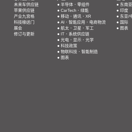
未来车供应链
●
半导体．零组件
●
东南
苹果供应链
●
CarTech．绿能
●
印度
产业九宫格
●
移动．通讯．XR
●
东亚/
科技椽送门
●
AI．智能应用．电商物流
●
国际
展会
●
航太．卫星．军工
●
图表
修订与更新
●
IT．系统供应链
●
光电．显示．光学
●
科技政策
●
物联科技．智能制造
●
图表