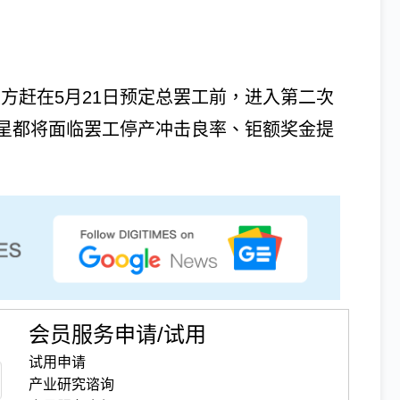
s）劳资双方赶在5月21日预定总罢工前，进入第二次
星都将面临罢工停产冲击良率、钜额奖金提
会员服务申请/试用
试用申请
产业研究谘询