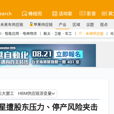
earch
椽经阁
活动家
影音
英
未来车供应链
苹果供应链
产业
区域
议题
观点
AI．智能应用．电商物流
｜
航太．卫星．军工
｜
IT．系统供应链
｜
光
星遭股东压力、停产风险夹击