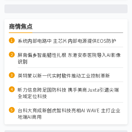
商情焦点
系统内部电路中 主芯片内部电源提供EOS防护
屏南偏乡智能韧性扎根 东港安泰医院导入AI影像
识别
英特蒙以新一代实时软件推动工业控制革新
昕力信息跨足国防科技 携手美商Juxta引进尖端
全域定位科技
台科大育成新创虎智科技亮相AI WAVE 主打企业
地端AI商用