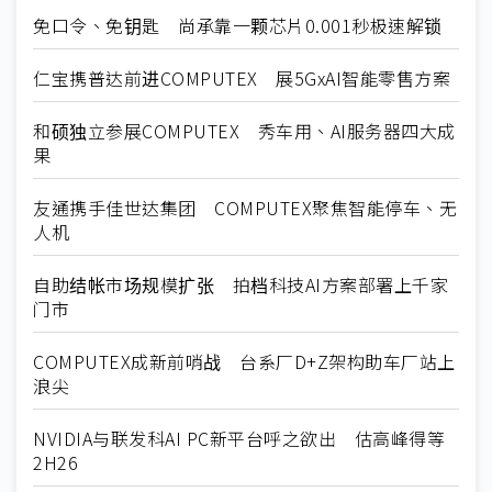
免口令、免钥匙 尚承靠一颗芯片0.001秒极速解锁
仁宝携普达前进COMPUTEX 展5GxAI智能零售方案
和硕独立参展COMPUTEX 秀车用、AI服务器四大成
果
友通携手佳世达集团 COMPUTEX聚焦智能停车、无
人机
自助结帐市场规模扩张 拍档科技AI方案部署上千家
门市
COMPUTEX成新前哨战 台系厂D+Z架构助车厂站上
浪尖
NVIDIA与联发科AI PC新平台呼之欲出 估高峰得等
2H26