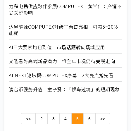
力积电携供应夥伴参展COMPUTEX 黄崇仁：产销不
受关税影响
达昇能源COMPUTEX升级平台首亮相 可减5~20%
能耗
AI三大要素均已到位 市场话题转向场域应用
义隆看好高端新品潜力 惟全年市况仍待关税走向
AI NEXT论坛揭COMPUTEX序幕 2大亮点抢先看
谈台币强势升值 童子贤：「候鸟过境」的短期现象
<<
2
3
4
5
6
>>