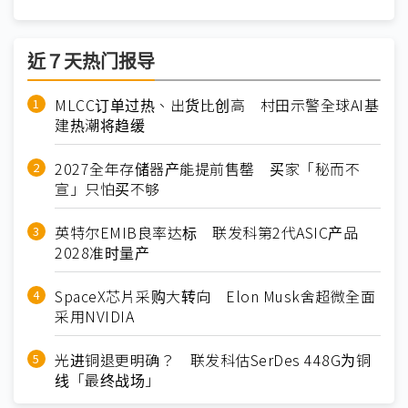
近７天热门报导
MLCC订单过热、出货比创高 村田示警全球AI基
建热潮将趋缓
2027全年存储器产能提前售罄 买家「秘而不
宣」只怕买不够
英特尔EMIB良率达标 联发科第2代ASIC产品
2028准时量产
SpaceX芯片采购大转向 Elon Musk舍超微全面
采用NVIDIA
光进铜退更明确？ 联发科估SerDes 448G为铜
线「最终战场」