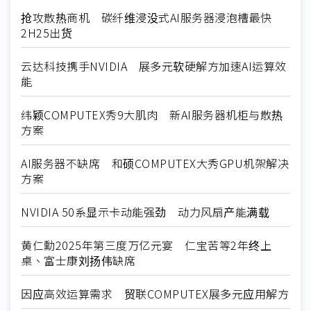
抢攻散热商机 碳纤维浸没式AI服务器浸泡槽最快
2H25出货
云达科技携手NVIDIA 展多元软硬解方加速AI运算效
能
纬颖COMPUTEX秀9大肌肉 新AI服务器机柜与散热
方案
AI服务器不缺席 和硕COMPUTEX大秀GPU机架解决
方案
NVIDIA 50系显示卡动能强劲 动力风扇产能满载
黄仁勳2025年第三度万亿元宴 仁宝苦等2年终上
桌、富士康刘扬伟缺席
因应高效运算需求 贸联COMPUTEX展多元应用解方