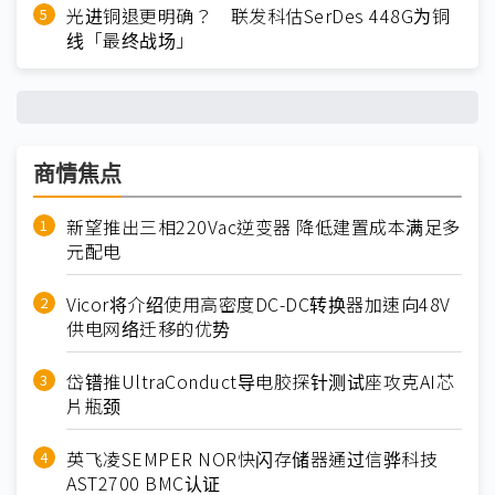
光进铜退更明确？ 联发科估SerDes 448G为铜
线「最终战场」
商情焦点
新望推出三相220Vac逆变器 降低建置成本满足多
元配电
Vicor将介绍使用高密度DC-DC转换器加速向48V
供电网络迁移的优势
岱镨推UltraConduct导电胶探针测试座攻克AI芯
片瓶颈
英飞凌SEMPER NOR快闪存储器通过信骅科技
AST2700 BMC认证