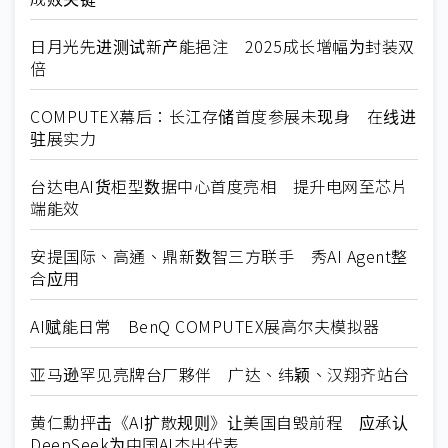
日月光先进测试新产能挹注 2025成长增幅为封装双
倍
COMPUTEX幕后：长江存储首度参展未现身 在线进
驻展实力
台达电AI货柜型数据中心首度亮相 提升电网至芯片
端能效
安提国际、高通、鼎新数智三方联手 秀AI Agent整
合应用
AI赋能日常 BenQ COMPUTEX展高尔夫模拟器
亚马逊罕见亮牌台厂夥伴 广达、纬颖、汉翔齐站台
黄仁勳抨击《AI扩散规则》让美国自毁前程 应承认
DeepSeek为中国AI杰出代表