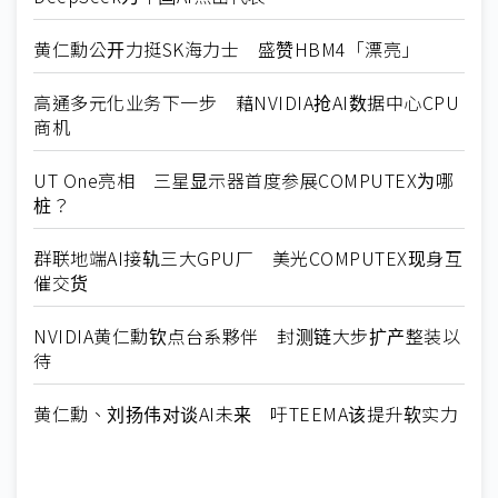
黄仁勳公开力挺SK海力士 盛赞HBM4「漂亮」
高通多元化业务下一步 藉NVIDIA抢AI数据中心CPU
商机
UT One亮相 三星显示器首度参展COMPUTEX为哪
桩？
群联地端AI接轨三大GPU厂 美光COMPUTEX现身互
催交货
NVIDIA黄仁勳钦点台系夥伴 封测链大步扩产整装以
待
黄仁勳、刘扬伟对谈AI未来 吁TEEMA该提升软实力