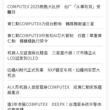
COMPUTEX 2025散热大比拼 台厂「从单到双」受
瞩目
黄仁勳COMPUTEX力挺台积电 韩媒称避谈三星
黄仁勳COMPUTEX吁放松AI芯片管制 白宫：尊重黄
仁勳 将继续执行禁令
机器人见证面板比轻盈 三星显示器：IT市场正从
LCD过渡到OLED
边缘AI时代正式到来 NXP锁定车用、边缘网安巨大
机会
AI人形机器人首度现身COMPUTEX 成黄仁勳家族观
展重点
连3年参展COMPUTEX DEEPX：台湾是系统半导体
成败关键