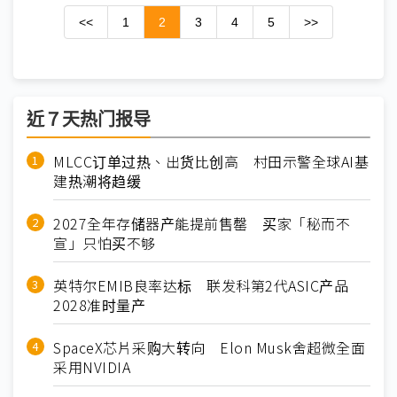
<<
1
2
3
4
5
>>
近７天热门报导
MLCC订单过热、出货比创高 村田示警全球AI基
建热潮将趋缓
2027全年存储器产能提前售罄 买家「秘而不
宣」只怕买不够
英特尔EMIB良率达标 联发科第2代ASIC产品
2028准时量产
SpaceX芯片采购大转向 Elon Musk舍超微全面
采用NVIDIA