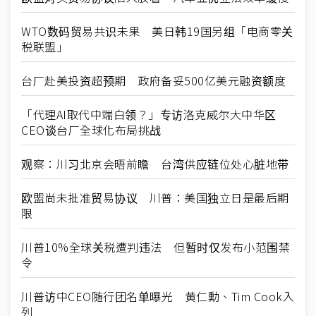
WTO数码贸易共识未果 美日韩19国另组「电商零关
税联盟」
台厂赴美投资超预期 政府备妥500亿美元融资额度
「代理AI取代中端白领？」专访洛克威尔大中华区
CEO谈台厂全球化布局挑战
观察：川习北京会晤前瞻 台湾供应链位处心脏地带
欧盟尚未批准贸易协议 川普：美国独立日是最后期
限
川普10%全球关税遭判违法 但暂时仅发布小范围禁
令
川普访中CEO随行团名单曝光 黄仁勳、Tim Cook入
列