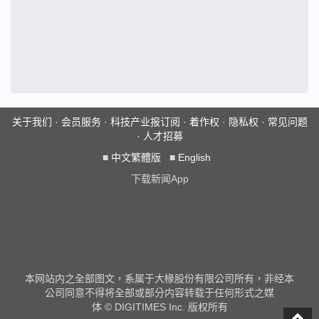
关于我们
·
会员服务
·
科技产业报订阅
·
着作权
·
隐私权
·
常见问题
·
人才招募
■
中文繁體版
■
English
下载新闻App
本网站内之全部图文，系属于大椽股份有限公司所有，非经本
公司同意不得将全部或部分内容转载于任何形式之媒
体 © DIGITIMES Inc. 版权所有