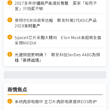
2027全年存储器产能提前售罄 买家「秘而不
宣」只怕买不够
英特尔EMIB良率达标 联发科第2代ASIC产品
2028准时量产
SpaceX芯片采购大转向 Elon Musk舍超微全面
采用NVIDIA
光进铜退更明确？ 联发科估SerDes 448G为铜
线「最终战场」
商情焦点
系统内部电路中 主芯片内部电源提供EOS防护