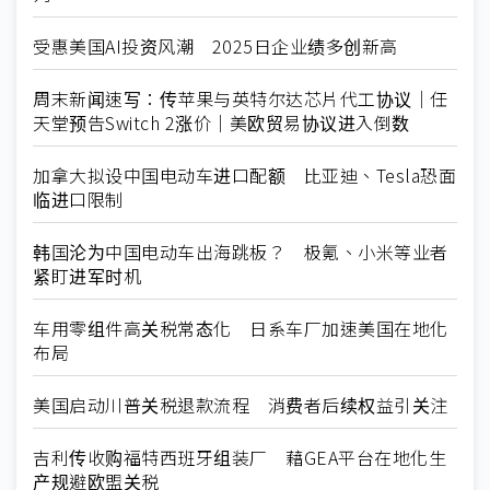
受惠美国AI投资风潮 2025日企业绩多创新高
周末新闻速写：传苹果与英特尔达芯片代工协议｜任
天堂预告Switch 2涨价｜美欧贸易协议进入倒数
加拿大拟设中国电动车进口配额 比亚迪、Tesla恐面
临进口限制
韩国沦为中国电动车出海跳板？ 极氪、小米等业者
紧盯进军时机
车用零组件高关税常态化 日系车厂加速美国在地化
布局
美国启动川普关税退款流程 消费者后续权益引关注
吉利传收购福特西班牙组装厂 藉GEA平台在地化生
产规避欧盟关税