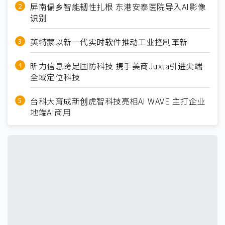
屏南偏乡智能韧性扎根 东港安泰医院导入AI影像
识别
英特蒙以新一代实时软件推动工业控制革新
昕力信息跨足国防科技 携手美商Juxta引进尖端
全域定位科技
台科大育成新创虎智科技亮相AI WAVE 主打企业
地端AI商用