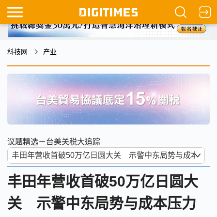
科技网
产业
议题精选－台美关税大追踪
丰田年营收首破50万亿日圆大
关 示警中东局势与成本压力