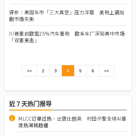
评析：美国车市「三大真空」压力浮现 关税上调加
剧市场失衡
川普重启欧盟25%汽车重税 欧系车厂深陷美中市场
「双重夹击」
<<
2
3
4
5
6
>>
近７天热门报导
MLCC订单过热、出货比创高 村田示警全球AI基
建热潮将趋缓