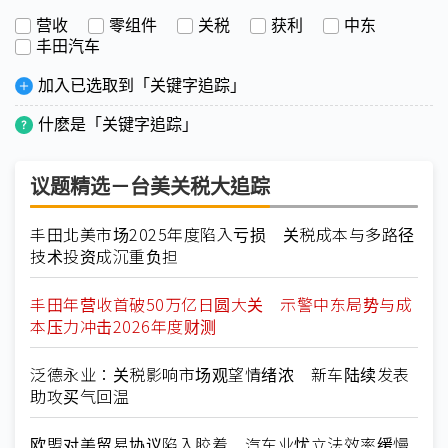
营收
零组件
关税
获利
中东
丰田汽车
加入已选取到「关键字追踪」
什麽是「关键字追踪」
议题精选－台美关税大追踪
丰田北美市场2025年度陷入亏损 关税成本与多路径
技术投资成沉重负担
丰田年营收首破50万亿日圆大关 示警中东局势与成
本压力冲击2026年度财测
泛德永业：关税影响市场观望情绪浓 新车陆续发表
助攻买气回温
欧盟对美贸易协议陷入胶着 汽车业忧立法效率缓慢