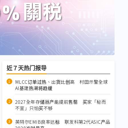
近７天热门报导
MLCC订单过热、出货比创高 村田示警全球
AI基建热潮将趋缓
2027全年存储器产能提前售罄 买家「秘而
不宣」只怕买不够
英特尔EMIB良率达标 联发科第2代ASIC产品
2028准时量产