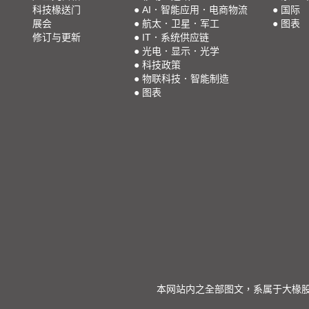
科技椽送门
●
AI．智能应用．电商物流
●
国际
展会
●
航太．卫星．军工
●
图表
修订与更新
●
IT．系统供应链
●
光电．显示．光学
●
科技政策
●
物联科技．智能制造
●
图表
本网站内之全部图文，系属于大椽股份有