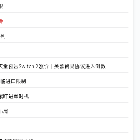
限
令
入列
预告Switch 2涨价｜美欧贸易协议进入倒数
面临进口限制
紧盯进军时机
布局