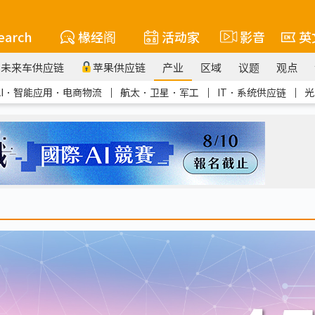
earch
椽经阁
活动家
影音
英
未来车供应链
苹果供应链
产业
区域
议题
观点
AI．智能应用．电商物流
｜
航太．卫星．军工
｜
IT．系统供应链
｜
光