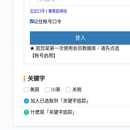
忘记口令
|
重寄启用信
记住帐号口令
登入
★ 若您是第一次使用会员数据库，请先点选
【帐号启用】
关键字
美国
川普
关税
加入已选取到「关键字追踪」
什麽是「关键字追踪」