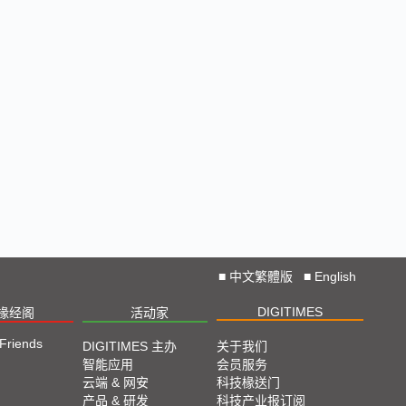
■
中文繁體版
■
English
DIGITIMES
椽经阁
活动家
 Friends
DIGITIMES 主办
关于我们
智能应用
会员服务
云端 & 网安
科技椽送门
产品 & 研发
科技产业报订阅