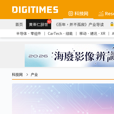
科技网
Res
40
首页
黄崇仁辞世
《百年，并不孤寂》产业导读
半导体．零组件
｜
CarTech．绿能
｜
移动．通讯．XR
｜
科技网
产业