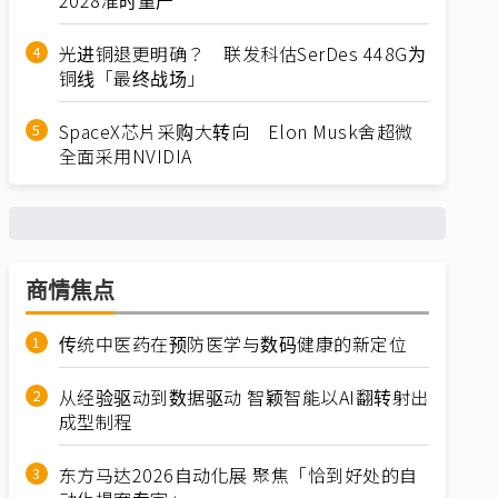
光进铜退更明确？ 联发科估SerDes 448G为
铜线「最终战场」
SpaceX芯片采购大转向 Elon Musk舍超微
全面采用NVIDIA
商情焦点
传统中医药在预防医学与数码健康的新定位
从经验驱动到数据驱动 智颖智能以AI翻转射出
成型制程
东方马达2026自动化展 聚焦「恰到好处的自