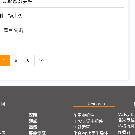
产规避欧盟关税
剧市场失衡
「双重夹击」
4
5
6
>>
Research
技网
Colley &
议题
车用零组件
名家专栏
亚
观点
HPC关键零组件
科技行脚
商情
边缘运算
作者群
中国
展会专区
化合物/功率半导体