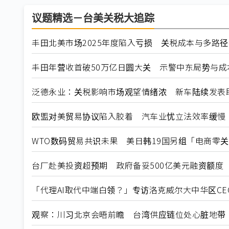
议题精选－台美关税大追踪
丰田北美市场2025年度陷入亏损 关税成本与多路
丰田年营收首破50万亿日圆大关 示警中东局势与成本
泛德永业：关税影响市场观望情绪浓 新车陆续发表
欧盟对美贸易协议陷入胶着 汽车业忧立法效率缓慢
WTO数码贸易共识未果 美日韩19国另组「电商零
台厂赴美投资超预期 政府备妥500亿美元融资额度
「代理AI取代中端白领？」专访洛克威尔大中华区C
观察：川习北京会晤前瞻 台湾供应链位处心脏地带