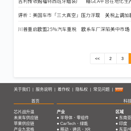
吉利传收购福特西班牙组装厂 藉GEA平台在地化生
评析：美国车市「三大真空」压力浮现 关税上调加
川普重启欧盟25%汽车重税 欧系车厂深陷美中市场
<<
2
3
关于我们
服务说明
着作权
隐私权
常见问题
|
|
|
|
|
首页
科
芯片战升温
产业
区域
未来车供应链
●
半导体．零组件
●
东南
苹果供应链
●
CarTech．绿能
●
印度
产业九宫格
●
移动．通讯．XR
●
东亚/