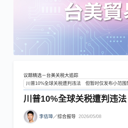
议题精选－台美关税大追踪
川普10%全球关税遭判违
李佶璋
／
综合报导
2026/05/08