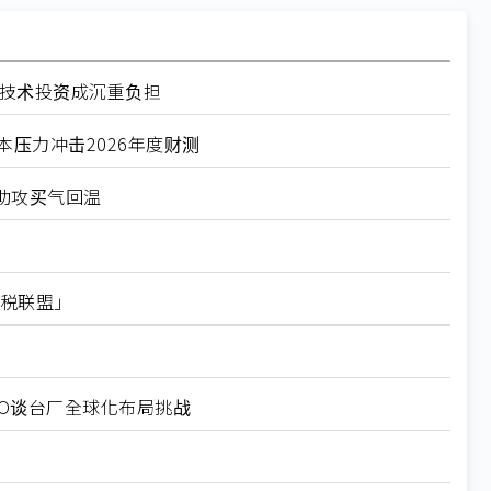
径技术投资成沉重负担
压力冲击2026年度财测
助攻买气回温
关税联盟」
EO谈台厂全球化布局挑战