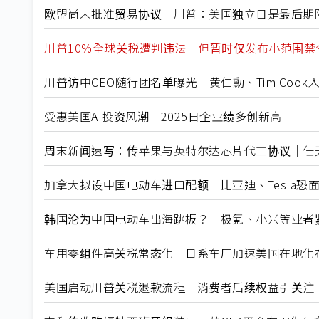
欧盟尚未批准贸易协议 川普：美国独立日是最后期
川普10%全球关税遭判违法 但暂时仅发布小范围禁
川普访中CEO随行团名单曝光 黄仁勳、Tim Cook
受惠美国AI投资风潮 2025日企业绩多创新高
周末新闻速写：传苹果与英特尔达芯片代工协议｜任天堂
加拿大拟设中国电动车进口配额 比亚迪、Tesla恐
韩国沦为中国电动车出海跳板？ 极氪、小米等业者
车用零组件高关税常态化 日系车厂加速美国在地化
美国启动川普关税退款流程 消费者后续权益引关注