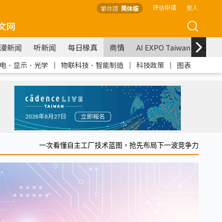
评估申请
登入
繁体版
简体版
文网
漫新闻
听新闻
每日椽真
商情
AI EXPO Taiwan
COM
电．显示．光学
｜
物联科技．智能制造
｜
科技政策
｜
图表
一次看懂自主工厂技术蓝图，抢先布局下一波竞争力