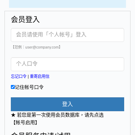
会员登入
【范例：user@company.com】
忘记口令
|
重寄启用信
记住帐号口令
登入
★ 若您是第一次使用会员数据库，请先点选
【帐号启用】