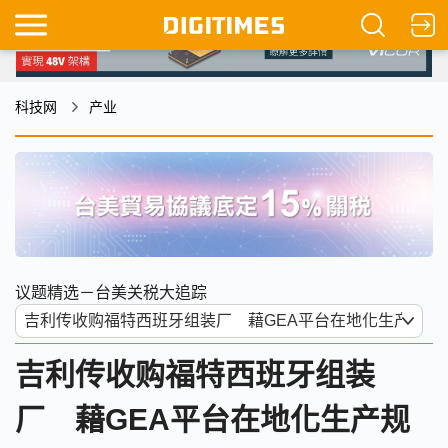
科技网
产业
议题精选－台美关税大追踪
吉利传收购福特西班牙组装
厂 藉GEA平台在地化生产规