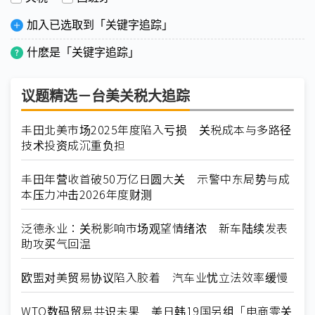
加入已选取到「关键字追踪」
什麽是「关键字追踪」
议题精选－台美关税大追踪
丰田北美市场2025年度陷入亏损 关税成本与多路径
技术投资成沉重负担
丰田年营收首破50万亿日圆大关 示警中东局势与成
本压力冲击2026年度财测
泛德永业：关税影响市场观望情绪浓 新车陆续发表
助攻买气回温
欧盟对美贸易协议陷入胶着 汽车业忧立法效率缓慢
WTO数码贸易共识未果 美日韩19国另组「电商零关