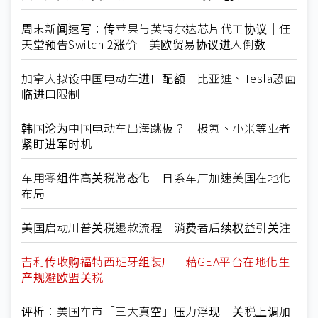
周末新闻速写：传苹果与英特尔达芯片代工协议｜任
天堂预告Switch 2涨价｜美欧贸易协议进入倒数
加拿大拟设中国电动车进口配额 比亚迪、Tesla恐面
临进口限制
韩国沦为中国电动车出海跳板？ 极氪、小米等业者
紧盯进军时机
车用零组件高关税常态化 日系车厂加速美国在地化
布局
美国启动川普关税退款流程 消费者后续权益引关注
吉利传收购福特西班牙组装厂 藉GEA平台在地化生
产规避欧盟关税
评析：美国车市「三大真空」压力浮现 关税上调加