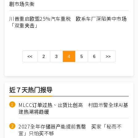
剧市场失衡
川普重启欧盟25%汽车重税 欧系车厂深陷美中市场
「双重夹击」
<<
2
3
4
5
6
>>
近７天热门报导
MLCC订单过热、出货比创高 村田示警全球AI基
建热潮将趋缓
2027全年存储器产能提前售罄 买家「秘而不
宣」只怕买不够