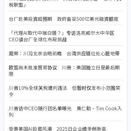
税联盟」
台厂赴美投资超预期 政府备妥500亿美元融资额度
「代理AI取代中端白领？」专访洛克威尔大中华区
CEO谈台厂全球化布局挑战
观察：川习北京会晤前瞻 台湾供应链位处心脏地带
欧盟尚未批准贸易协议 川普：美国独立日是最后期
限
川普10%全球关税遭判违法 但暂时仅发布小范围禁
令
川普访中CEO随行团名单曝光 黄仁勳、Tim Cook入
列
受惠美国AI投资风潮 2025日企业绩多创新高