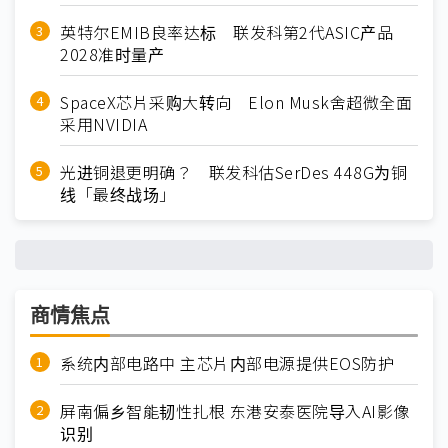
英特尔EMIB良率达标 联发科第2代ASIC产品
2028准时量产
SpaceX芯片采购大转向 Elon Musk舍超微全面
采用NVIDIA
光进铜退更明确？ 联发科估SerDes 448G为铜
线「最终战场」
商情焦点
系统内部电路中 主芯片内部电源提供EOS防护
屏南偏乡智能韧性扎根 东港安泰医院导入AI影像
识别