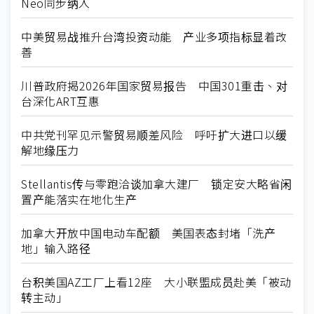
Neo同步纳入
中美贸易战推升台湾投资动能 产业多项指标显着改
善
川普政府揭2026年国家贸易报告 中国301重击、对
台深化ART互惠
中共党刊罕见示警贸易顺差风险 呼吁扩大进口以缓
解地缘压力
Stellantis传与零跑洽谈加拿大建厂 锁定安大略省闲
置产能落实在地化生产
加拿大开放中国电动车配额 美国表态封堵「洗产
地」输入路径
台积美国AZ工厂上看12座 大小联盟成员赴美「被动
转主动」