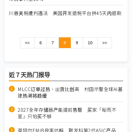
川普关税遭判违法 美国开发退税平台拼45天内退款
<<
6
7
8
9
10
>>
近７天热门报导
MLCC订单过热、出货比创高 村田示警全球AI基
建热潮将趋缓
2027全年存储器产能提前售罄 买家「秘而不
宣」只怕买不够
英特尔EMIB良率达标 联发科第2代ASIC产品