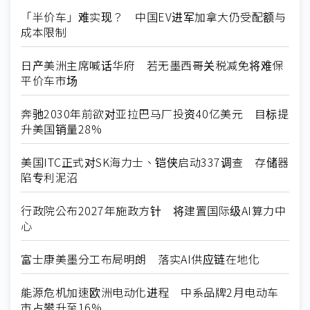
「半价车」难实现？ 中国EV进军加拿大仍受配额与
成本限制
日产美洲主席喊话华府 若无墨西哥关税减免将难保
平价车市场
奔驰2030年前欲对亚拉巴马厂投资40亿美元 目标提
升美国销量28%
美国ITC正式对SK海力士、铠侠启动337调查 存储器
陷专利泥沼
行政院公布2027年施政方针 将建置国际级AI算力中
心
富士康美墨分工布局明朗 落实AI供应链在地化
能源危机加速欧洲电动化进程 中系品牌2月电动车
市占攀升至16%