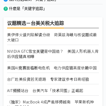
什麽是「关键字追踪」
议题精选－台美关税大追踪
美伊停火谈判陷解读分歧 荷莫兹海峡与核议题成最
大破口
NVIDIA GTC雪宝关键是中国造？ 美国人形机器人背
后供应链真相曝
美国AI竞赛面临断电危机 电力供应链高度依赖中国
台厂赴美投资若无退路 专家建议参考日商经验
AIT频频站台 台美汽车「技术同盟」正崛起
（独家）MacBook 4成产能移师越南 苹果新机种