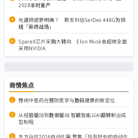
2028准时量产
光进铜退更明确？ 联发科估SerDes 448G为铜
线「最终战场」
SpaceX芯片采购大转向 Elon Musk舍超微全面
采用NVIDIA
商情焦点
传统中医药在预防医学与数码健康的新定位
从经验驱动到数据驱动 智颖智能以AI翻转射出成
型制程
东方马达2026自动化展 聚焦「恰到好处的自动化