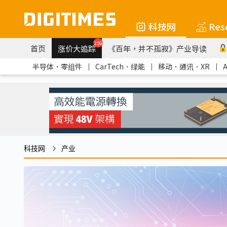
科技网
Res
259
首页
涨价大追踪
《百年，并不孤寂》产业导读
半导体．零组件
｜
CarTech．绿能
｜
移动．通讯．XR
｜
科技网
产业