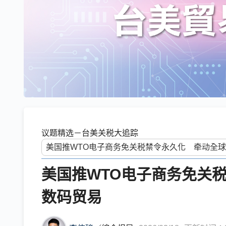
议题精选－台美关税大追踪
美国推WTO电子商务免关
数码贸易