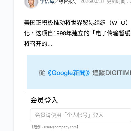
李佶璋
／
综合报导
2026/03/18
更新时间：202
美国正积极推动将世界贸易组织（WTO
化，这项自1998年建立的「电子传输暂缓
将召开的...
会员登入
【范例：user@company.com】