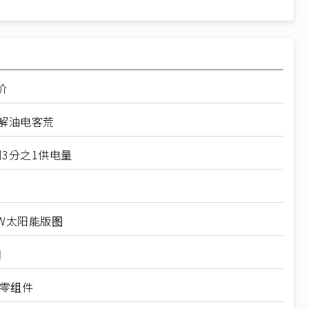
价
解油电客荒
州3分之1供电量
GW太阳能版图
目
产零组件