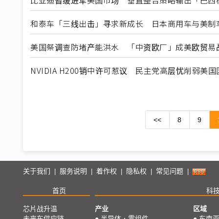
比亚迪暂缓进军美国市场 垂直整合策略输出「巴西
和泰车「三线出击」寻求新成长 日本商用车与美制
美国祭调查防堵产能洪水 「中资欧厂」成美欧贸易
NVIDIA H200销中许可惹议 民主党高层忧削弱美国
<<
8
9
关于我们
服务说明
着作权
隐私权
常见问题
|
|
|
|
|
首页
科
芯片战升温
产业
区域
未来车供应链
●
半导体．零组件
●
东南