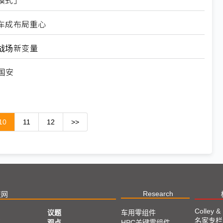
模式」
车成布局重心
战场新变量
国安
10
11
12
>>
Research
技网
Colley &
议题
车用零组件
名家专栏
亚
观点
HPC关键零组件