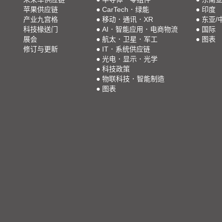
苹果供应链
●
CarTech．绿能
●
印度
产业九宫格
●
移动．通讯．XR
●
东亚/
科技椽送门
●
AI．智能应用．电商物流
●
国际
展会
●
航太．卫星．军工
●
图表
修订与更新
●
IT．系统供应链
●
光电．显示．光学
●
科技政策
●
物联科技．智能制造
●
图表