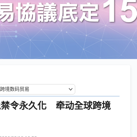
税禁令永久化 牵动全球跨境