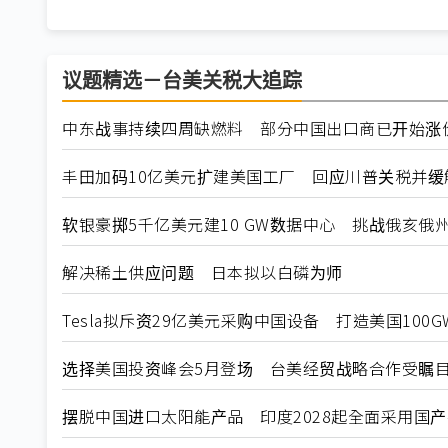
议题精选－台美关税大追踪
中东战事持续四周缺燃料 部分中国出口商已开始涨
丰田加码10亿美元扩建美国工厂 回应川普关税并缓
软银豪掷5千亿美元建10 GW数据中心 挑战俄亥俄
解决稀土供应问题 日本拟以白磷为师
Tesla拟斥资29亿美元采购中国设备 打造美国100
选择美国投资峰会5月登场 台美经贸战略合作受瞩
摆脱中国进口太阳能产品 印度2028起全面采用国