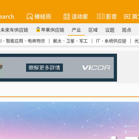
earch
椽经阁
活动家
影音
英
未来车供应链
苹果供应链
产业
区域
议题
观点
AI．智能应用．电商物流
｜
航太．卫星．军工
｜
IT．系统供应链
｜
光