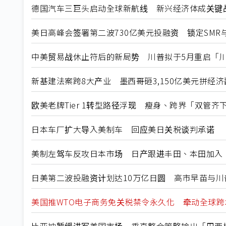
德国汽车三巨头启动全球新航线 新兴经济体成关键
美日高峰会签署第二波730亿美元投融资 锁定SMR与
中美贸易战休止符后的新局势 川普拟于5月重启「
新基建法案跨8大产业 墨西哥砸3,150亿美元拼经济
欧美老牌Tier 1转型路径浮现 瘦身、跨界「双管
日本车厂扩大导入美制车 回应美日关税谈判承诺
美制左驾车反攻日本市场 日产跟进丰田、本田加入
日美第二波投融资计划达10万亿日圆 高市早苗与川
美国推WTO电子商务免关税禁令永久化 牵动全球跨