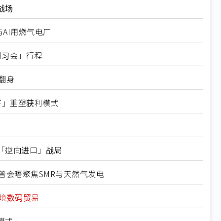
战场
AI用燃气电厂
川习会」行程
翻身
齐下」重塑获利模式
「逆向进口」战局
普会晤聚焦SMR与天然气发电
境数码贸易