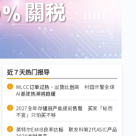
近７天热门报导
MLCC订单过热、出货比创高 村田示警全球
AI基建热潮将趋缓
2027全年存储器产能提前售罄 买家「秘而
不宣」只怕买不够
英特尔EMIB良率达标 联发科第2代ASIC产品
2028准时量产