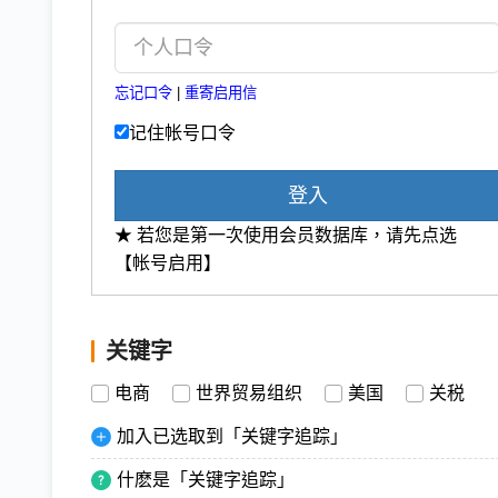
忘记口令
|
重寄启用信
记住帐号口令
登入
★ 若您是第一次使用会员数据库，请先点选
【帐号启用】
关键字
电商
世界贸易组织
美国
关税
加入已选取到「关键字追踪」
什麽是「关键字追踪」