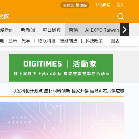
评估申请
登入
繁体版
简体版
文网
漫新闻
听新闻
每日椽真
商情
AI EXPO Taiwan
COM
电．显示．光学
｜
物联科技．智能制造
｜
科技政策
｜
图表
联发科设计观点 应材材料创新 独家开讲 破除AI芯片供应链