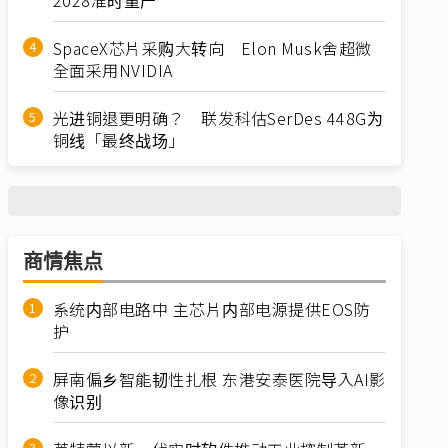
SpaceX芯片采购大转向 Elon Musk舍超微
全面采用NVIDIA
光进铜退更明确？ 联发科估SerDes 448G为
铜线「最终战场」
商情焦点
系统内部电路中 主芯片内部电源提供EOS防
护
屏南偏乡智能韧性扎根 东港安泰医院导入AI影
像识别