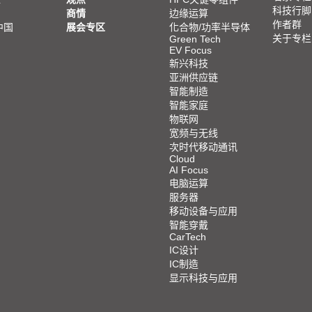
科技行脚
商情
边缘运算
作者群
中国
展会专区
化合物/功率半导体
关于专栏
Green Tech
EV Focus
新兴科技
亚洲供应链
智能制造
智能家庭
物联网
宽频与无线
次时代移动通讯
Cloud
AI Focus
电脑运算
服务器
移动设备与应用
智能穿戴
CarTech
IC设计
IC制造
显示科技与应用