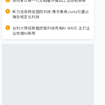
英特蒙以新一代实时软件推动工业控制革新
昕力信息跨足国防科技 携手美商Juxta引进尖
端全域定位科技
台科大育成新创虎智科技亮相AI WAVE 主打企
业地端AI商用