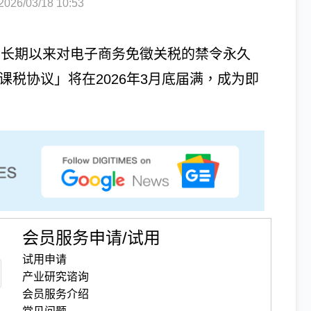
6/03/18 10:53
）长期以来对电子商务免徵关税的禁令永久
课税协议」将在2026年3月底届满，成为即
会员服务申请/试用
试用申请
产业研究谘询
会员服务介绍