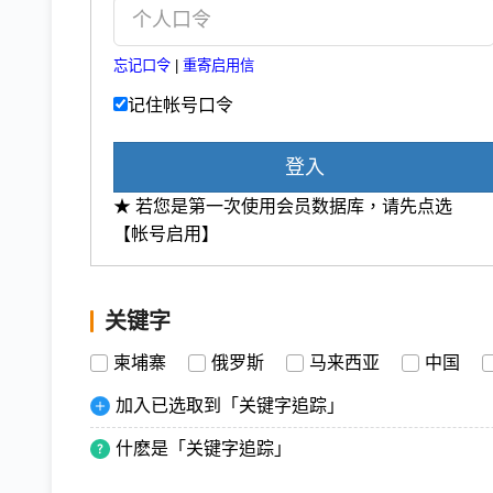
忘记口令
|
重寄启用信
记住帐号口令
登入
★ 若您是第一次使用会员数据库，请先点选
【帐号启用】
关键字
柬埔寨
俄罗斯
马来西亚
中国
加入已选取到「关键字追踪」
什麽是「关键字追踪」