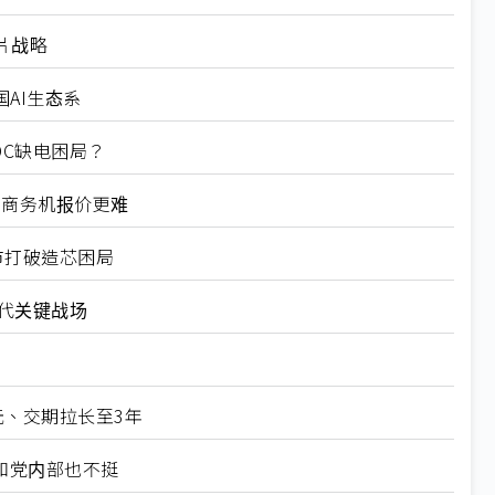
片战略
国AI生态系
DC缺电困局？
、商务机报价更难
上市打破造芯困局
时代关键战场
元、交期拉长至3年
和党内部也不挺