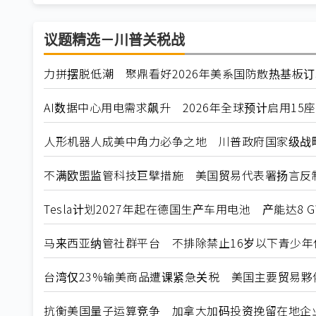
议题精选－川普关税战
力拼摆脱低潮 聚鼎看好2026年美系国防散热基板
AI数据中心用电需求飙升 2026年全球预计启用15
人形机器人成美中角力必争之地 川普政府国家级战
不满欧盟监管科技巨擘措施 美国贸易代表署扬言反
Tesla计划2027年起在德国生产车用电池 产能达8 G
马来西亚纳管社群平台 不排除禁止16岁以下青少年
台湾仅23%输美商品遭课紧急关税 美国主要贸易夥
抗衡美国量子运算竞争 加拿大加码投资挽留在地企