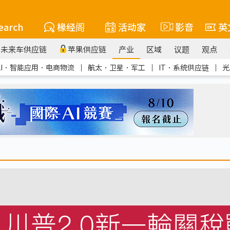
earch
椽经阁
活动家
影音
英
未来车供应链
苹果供应链
产业
区域
议题
观点
AI．智能应用．电商物流
｜
航太．卫星．军工
｜
IT．系统供应链
｜
光