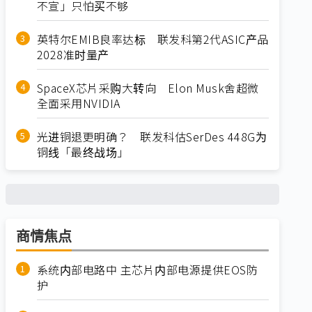
不宣」只怕买不够
英特尔EMIB良率达标 联发科第2代ASIC产品
2028准时量产
SpaceX芯片采购大转向 Elon Musk舍超微
全面采用NVIDIA
光进铜退更明确？ 联发科估SerDes 448G为
铜线「最终战场」
商情焦点
系统内部电路中 主芯片内部电源提供EOS防
护