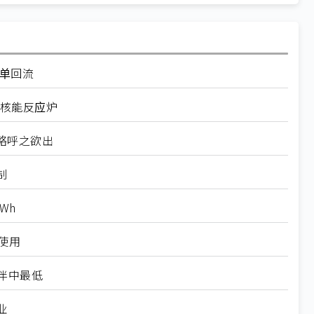
订单回流
座核能反应炉
略呼之欲出
制
Wh
使用
伴中最低
业