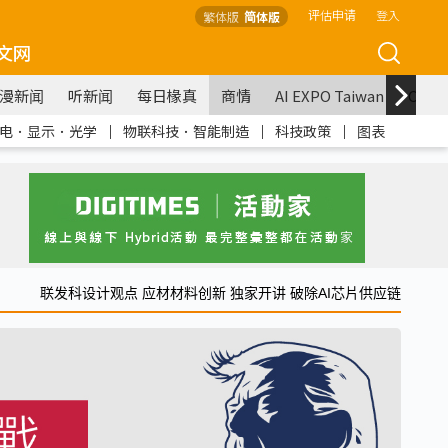
评估申请
登入
繁体版
简体版
文网
漫新闻
听新闻
每日椽真
商情
AI EXPO Taiwan
COM
电．显示．光学
｜
物联科技．智能制造
｜
科技政策
｜
图表
联发科设计观点 应材材料创新 独家开讲 破除AI芯片供应链