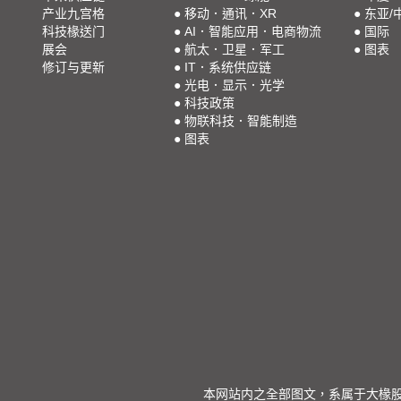
产业九宫格
●
移动．通讯．XR
●
东亚/
科技椽送门
●
AI．智能应用．电商物流
●
国际
展会
●
航太．卫星．军工
●
图表
修订与更新
●
IT．系统供应链
●
光电．显示．光学
●
科技政策
●
物联科技．智能制造
●
图表
本网站内之全部图文，系属于大椽股份有