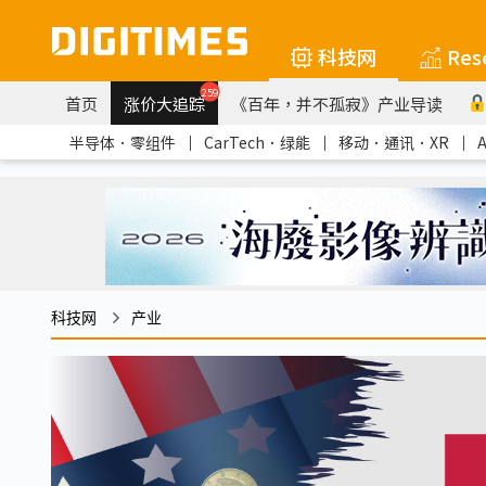
科技网
Res
259
首页
涨价大追踪
《百年，并不孤寂》产业导读
半导体．零组件
｜
CarTech．绿能
｜
移动．通讯．XR
｜
科技网
产业