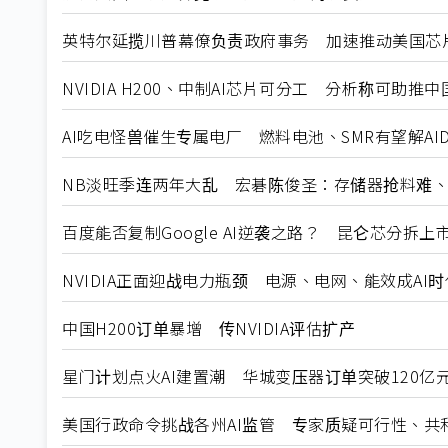
英特尔延揽川普幕僚负责政府事务 加速推动美国芯
NVIDIA H200、中制AI芯片可分工 分析称可助推中
AI吃电怪兽催生专属电厂 燃料电池、SMR有望解AI
NB淡旺季连两年大乱 宏碁陈俊圣：存储器抢料难
百度能否复制Google AI逆袭之路？ 昆仑芯分拆
NVIDIA正面迎战电力瓶颈 电源、电网、能效成AI
中国H200订单暴增 传NVIDIA评估扩产
星门计划点火AI建置潮 华城变压器订单突破120亿
美国行政命令挑战各州AI监管 专家质疑可行性、共