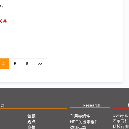
力
关系
4
5
6
>>
Research
技网
Colley &
议题
车用零组件
名家专栏
亚
观点
HPC关键零组件
科技行脚
商情
边缘运算