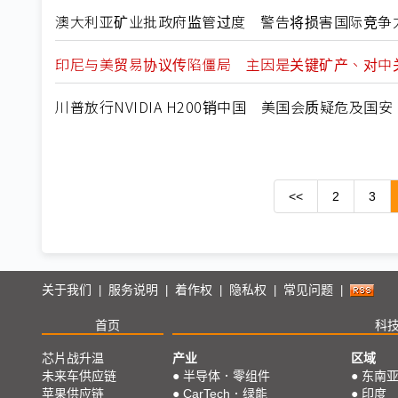
澳大利亚矿业批政府监管过度 警告将损害国际竞争
印尼与美贸易协议传陷僵局 主因是关键矿产、对中
川普放行NVIDIA H200销中国 美国会质疑危及国安
<<
2
3
关于我们
服务说明
着作权
隐私权
常见问题
|
|
|
|
|
首页
科
芯片战升温
产业
区域
未来车供应链
●
半导体．零组件
●
东南
苹果供应链
●
CarTech．绿能
●
印度