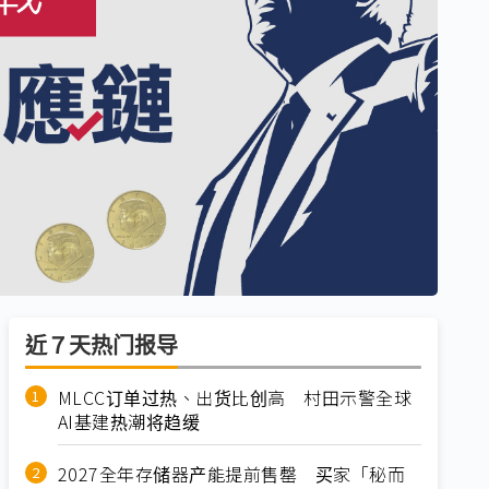
近７天热门报导
MLCC订单过热、出货比创高 村田示警全球
AI基建热潮将趋缓
2027全年存储器产能提前售罄 买家「秘而