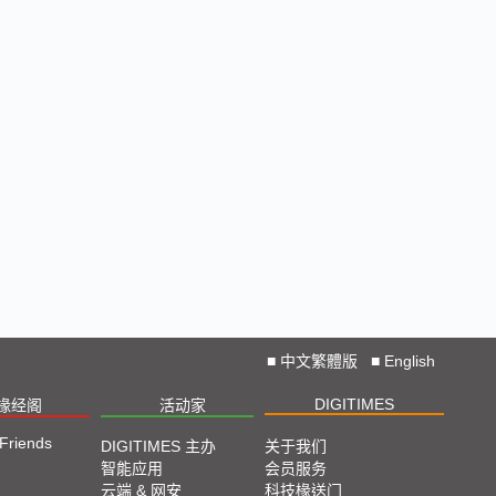
■
中文繁體版
■
English
DIGITIMES
椽经阁
活动家
 Friends
DIGITIMES 主办
关于我们
智能应用
会员服务
云端 & 网安
科技椽送门