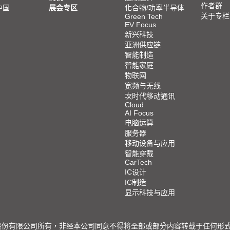
作者群
中国
展会专区
化合物/功率半导体
关于专栏
Green Tech
EV Focus
新兴科技
亚洲供应链
智能制造
智能家庭
物联网
宽频与无线
次时代移动通讯
Cloud
AI Focus
电脑运算
服务器
移动设备与应用
智能穿戴
CarTech
IC设计
IC制造
显示科技与应用
限公司所有，非经本公司同意不得将全部或部分内容转载于任何形式之媒体 © 