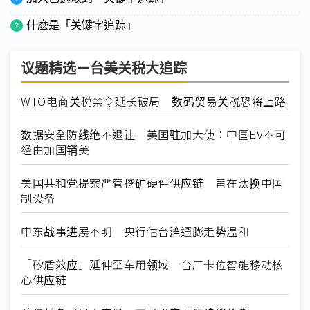
什麽是「关键字追踪」
议题精选－台美关税大追踪
WTO电商关税禁令延长破局 数码贸易关税恐将上路
数据安全防线绝不退让 美国驻加大使：中国EV不可
经由加国销美
美国共和党提案严管挖矿硬件供应链 旨在汰换中国
制设备
中东战事进展不明 央行估台湾通膨走势温和
「矽盾效应」延伸至车用领域 台厂卡位智能移动核
心供应链