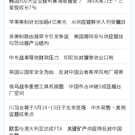
韩国500大企业获利暴增是错觉？ 除SK海力士、三
星仅成长7%
苹果美制计划加码4亿美元 AI供应链夥伴入列受瞩目
非美制路由器禁令引发争议 美国将网安与供应链挂
勾恐动摇产业结构
中东战事导致财政压力 印尼拟对镍徵收出口税
英国以国家安全为由 反对中国业者离岸风电厂提案
俄乌战争重塑工具机版图 中国市占冲破3成压缩台
厂空间
川习会将于5月14~15日于北京登场 中东局势、关税
议题成焦点
欧盟与澳大利亚达成FTA 关键矿产供应降低对中国
依赖