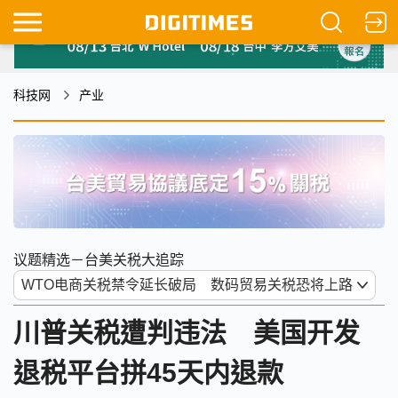
科技网
产业
议题精选－台美关税大追踪
川普关税遭判违法 美国开发
退税平台拼45天内退款