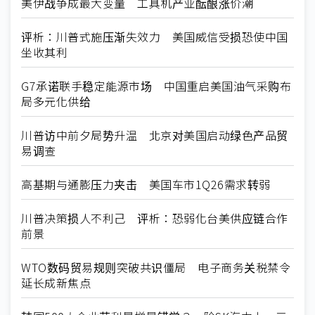
美伊战争成最大变量 工具机产业酝酿涨价潮
评析：川普式施压渐失效力 美国威信受损恐使中国
坐收其利
G7承诺联手稳定能源市场 中国重启美国油气采购布
局多元化供给
川普访中前夕局势升温 北京对美国启动绿色产品贸
易调查
高基期与通膨压力夹击 美国车市1Q26需求转弱
川普决策损人不利己 评析：恐弱化台美供应链合作
前景
WTO数码贸易规则突破共识僵局 电子商务关税禁令
延长成新焦点