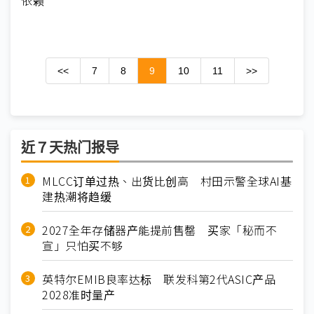
<<
7
8
9
10
11
>>
近７天热门报导
MLCC订单过热、出货比创高 村田示警全球AI基
建热潮将趋缓
2027全年存储器产能提前售罄 买家「秘而不
宣」只怕买不够
英特尔EMIB良率达标 联发科第2代ASIC产品
2028准时量产