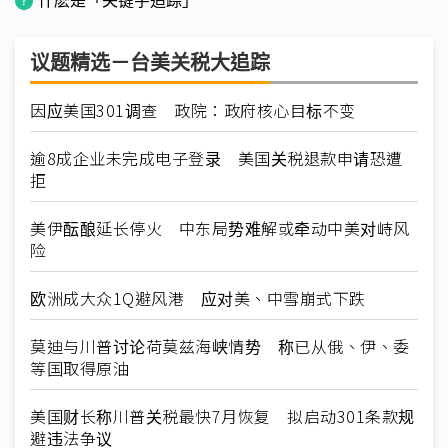
什麽是「关键字追踪」
议题精选－台美关税大追踪
因应美国301调查 政院：政府核心目标不变
逾8成企业未完成电子登录 美国关税退款申请恐遭
拒
美伊酝酿延长停火 中东局势难解或牵动中美对峙风
险
欧洲成大众1Q避风港 应对美、中雪崩式下跌
莫迪与川普讨论荷莫兹海峡情势 称已从俄、伊、委
等国取得原油
美国财长称川普关税最快7月恢复 拟启动301条款规
避违法争议