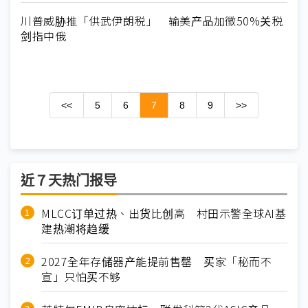
川普威胁推「供武伊朗税」 输美产品加徵50%关税
剑指中俄
<<
5
6
7
8
9
>>
近７天热门报导
MLCC订单过热、出货比创高 村田示警全球AI基
建热潮将趋缓
2027全年存储器产能提前售罄 买家「秘而不
宣」只怕买不够