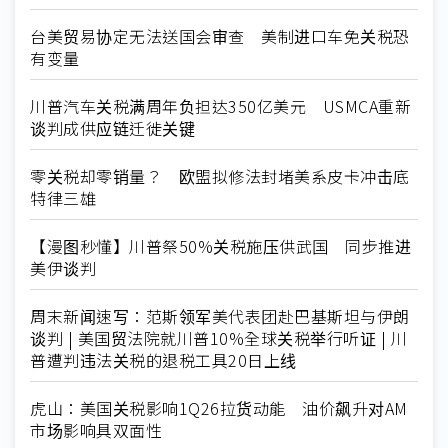
台美贸易协定无法送国会审查 美制进口车免关税恐
有变量
川普汽车关税满周年负担达350亿美元 USMCA重新
谈判成供应链迁徙关键
零关税却零销量？ 欧盟拟修法封堵美系皮卡冲击底
特律三雄
【漫图秒懂】川普祭50%关税施压供武国 同步推进
美伊谈判
周末新闻速写：范斯领军美代表团赴巴基斯坦与伊朗
谈判 | 美国贸法院就川普10%全球关税举行听证 | 川
普遭判违法关税的退税工具20日上线
虎山：美国关税影响1Q26拉货动能 油价飙升对AM
市场影响具双面性