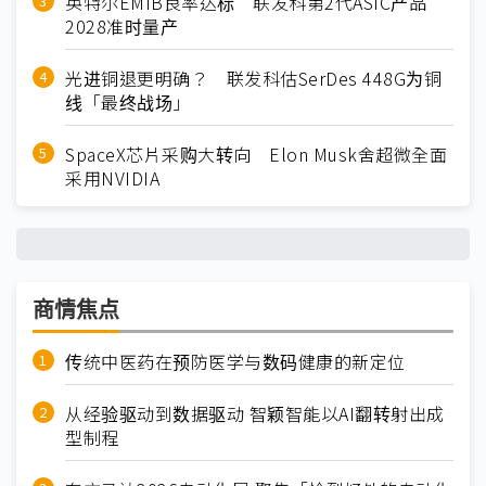
英特尔EMIB良率达标 联发科第2代ASIC产品
2028准时量产
光进铜退更明确？ 联发科估SerDes 448G为铜
线「最终战场」
SpaceX芯片采购大转向 Elon Musk舍超微全面
采用NVIDIA
商情焦点
传统中医药在预防医学与数码健康的新定位
从经验驱动到数据驱动 智颖智能以AI翻转射出成
型制程