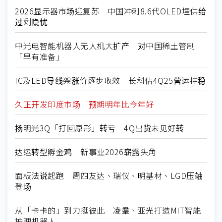
2026显示器市场迎复苏 中国冲刺8.6代OLED埋供给
过剩隐忧
中光电智能机器人无人机大扩产 对中国稀土管制
「早有准备」
IC及LED导线架涨价逐步收效 长科估4Q25营运持稳
久正开发印度市场 预期明年比今年好
扬明光3Q「打回原形」转亏 4Q出货未见好转
达运转型孵金鸡 新事业2026崭露头角
面板法说起跑 周四友达、瑞仪、明基材、LGD压轴
登场
从「卡卡的」到力挺彼此 凌羣、亚光打造MIT智能
护理机器人