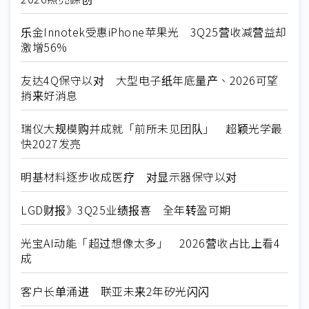
乐金Innotek受惠iPhone苹果光 3Q25营收减营益却
激增56%
友达4Q保守以对 大型电子纸年底量产、2026可望
捎来好消息
瑞仪大规模购并成就「前所未见团队」 超颖光学最
快2027发亮
明基材料逐步收成医疗 对显示器保守以对
LGD财报》3Q25业绩报喜 全年转盈可期
光宝AI动能「超过想像太多」 2026营收占比上看4
成
客户长单涌进 联亚未来2年矽光闪闪