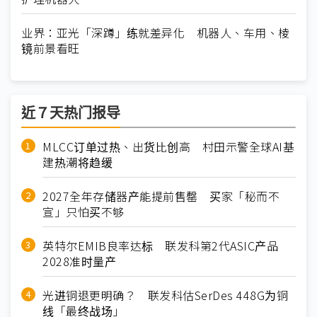
业界：亚光「深蹲」练就差异化 机器人、车用、棱
镜前景看旺
近７天热门报导
MLCC订单过热、出货比创高 村田示警全球AI基
建热潮将趋缓
2027全年存储器产能提前售罄 买家「秘而不
宣」只怕买不够
英特尔EMIB良率达标 联发科第2代ASIC产品
2028准时量产
光进铜退更明确？ 联发科估SerDes 448G为铜
线「最终战场」