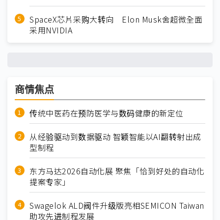
SpaceX芯片采购大转向 Elon Musk舍超微全面
采用NVIDIA
商情焦点
传统中医药在预防医学与数码健康的新定位
从经验驱动到数据驱动 智颖智能以AI翻转射出成
型制程
东方马达2026自动化展 聚焦「恰到好处的自动化
提案专家」
Swagelok ALD阀件升级版亮相SEMICON Taiwan
助攻先进制程发展