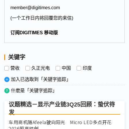
member@digitimes.com
(一个工作日内将回覆您的来信)
订阅DIGITIMES 移动版
关键字
营收
久正光电
中国
印度
加入已选取到「关键字追踪」
什麽是「关键字追踪」
议题精选－显示产业链3Q25回顾：蛰伏待
发
车用商机随Afeela驶向阳光 Micro LED多点开花
2026照亮錼创