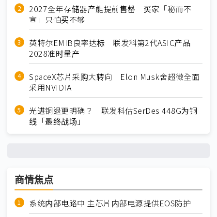
2027全年存储器产能提前售罄 买家「秘而不
宣」只怕买不够
英特尔EMIB良率达标 联发科第2代ASIC产品
2028准时量产
SpaceX芯片采购大转向 Elon Musk舍超微全面
采用NVIDIA
光进铜退更明确？ 联发科估SerDes 448G为铜
线「最终战场」
商情焦点
系统内部电路中 主芯片内部电源提供EOS防护