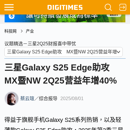
科技网
产业
议题精选－三星2Q25财报喜中带忧
三星Galaxy S25 Edge助攻
MX暨NW 2Q25营益年增40%
蔡云瑄
／
综合报导
2025/08/01
得益于旗舰手机Galaxy S25系列热销，以及轻