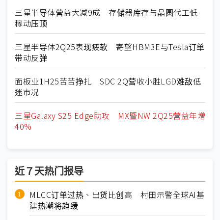
三星半导体营益大减9成 存储器库存与晶圆代工低
稼动压顶
三星半导体2Q25表现疲软 寄望HBM3E与Tesla订单
带动反弹
面板业1H25苦苦挣扎 SDC 2Q营收小胜LGD难敌低
迷市况
三星Galaxy S25 Edge助攻 MX暨NW 2Q25营益年增
40%
近７天热门报导
MLCC订单过热、出货比创高 村田示警全球AI基
建热潮将趋缓