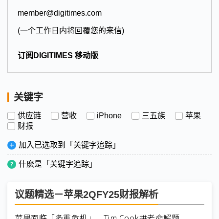
member@digitimes.com
(一个工作日内将回覆您的来信)
订阅DIGITIMES 移动版
关键字
供应链
营收
iPhone
三五族
苹果
财报
加入已选取到「关键字追踪」
什麽是「关键字追踪」
议题精选－苹果2QFY25财报解析
苹果面临「多重危机」 Tim Cook拼老命解题