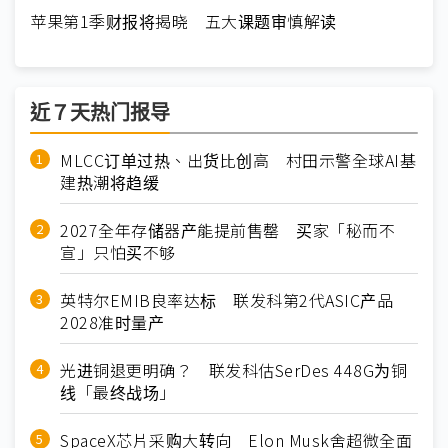
苹果第1季财报将揭晓 五大课题审慎解读
近７天热门报导
MLCC订单过热、出货比创高 村田示警全球AI基
建热潮将趋缓
2027全年存储器产能提前售罄 买家「秘而不
宣」只怕买不够
英特尔EMIB良率达标 联发科第2代ASIC产品
2028准时量产
光进铜退更明确？ 联发科估SerDes 448G为铜
线「最终战场」
SpaceX芯片采购大转向 Elon Musk舍超微全面