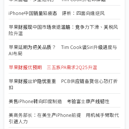
iPhone中国销量陷疲态 评析：四面向逢逆风
苹果财报现中国市场衰退滥觞：竞争力下滑、关税风
险升温
苹果延期为把关品质？ Tim Cook谈Siri升级进度与
AI布局
苹果财报优预期 三五族PA需求2Q25升温
苹果财报出炉隐忧重重 PCB供应链备货信心恐打折
扣
美售iPhone转向印度制造 考验富士康产线韧性
美商务部长：在美生产iPhone前提 用机械手臂取代
引进人力