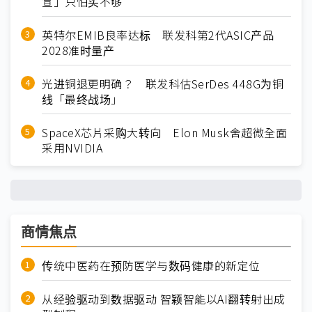
宣」只怕买不够
英特尔EMIB良率达标 联发科第2代ASIC产品
2028准时量产
光进铜退更明确？ 联发科估SerDes 448G为铜
线「最终战场」
SpaceX芯片采购大转向 Elon Musk舍超微全面
采用NVIDIA
商情焦点
传统中医药在预防医学与数码健康的新定位
从经验驱动到数据驱动 智颖智能以AI翻转射出成