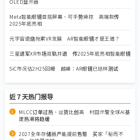
OLED显示器
Meta智能眼镜首搭屏幕、可手势操控 高端款传
2025年底亮相
元宇宙退烧拖累VR发展 AR智能眼镜才是王道？
三星进军XR市场双轨并进 传2025年底亮相智能眼镜
SiC市况估2H25回暖 越峰：AR眼镜已送样测试
近７天热门报导
MLCC订单过热、出货比创高 村田示警全球AI基
建热潮将趋缓
2027全年存储器产能提前售罄 买家「秘而不