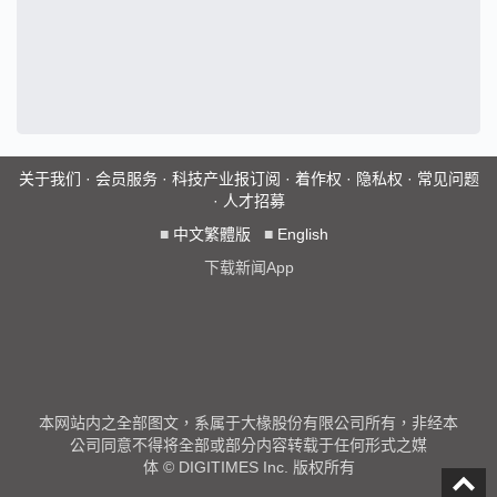
关于我们
·
会员服务
·
科技产业报订阅
·
着作权
·
隐私权
·
常见问题
·
人才招募
■
中文繁體版
■
English
下载新闻App
本网站内之全部图文，系属于大椽股份有限公司所有，非经本
公司同意不得将全部或部分内容转载于任何形式之媒
体 © DIGITIMES Inc. 版权所有