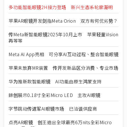
多功能智能眼镜2H接力登场 新兴生态系轮廓渐明
苹果AR眼镜开发剑指Meta Orion 双方有何优劣势？
传Meta新智能眼镜2025年10月上市 苹果轻量Vision
再等等
Meta AI App亮相 可分享AI互动过程、整合智能眼镜
苹果未放弃MR装置 传开发新品区分消费、专业市场
华为推新款智能眼镜 AI功能由原生鸿蒙支持
錼创展示0.18寸全彩Micro LED 主攻AI眼镜
字节跳动传进军AI眼镜市场 已洽谈供应商
点亮AR眼镜 创王造出全球最亮6万nits全彩Micro