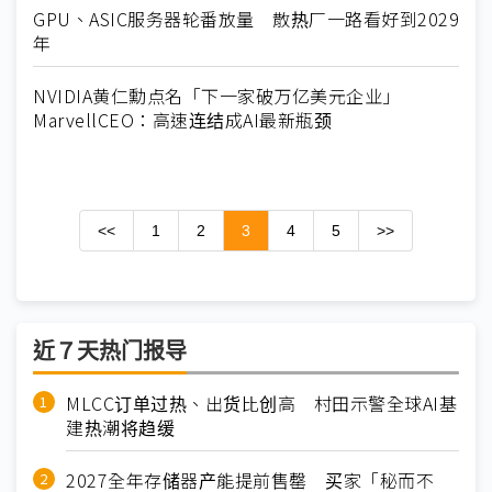
GPU、ASIC服务器轮番放量 散热厂一路看好到2029
年
NVIDIA黄仁勳点名「下一家破万亿美元企业」
MarvellCEO：高速连结成AI最新瓶颈
<<
1
2
3
4
5
>>
近７天热门报导
MLCC订单过热、出货比创高 村田示警全球AI基
建热潮将趋缓
2027全年存储器产能提前售罄 买家「秘而不