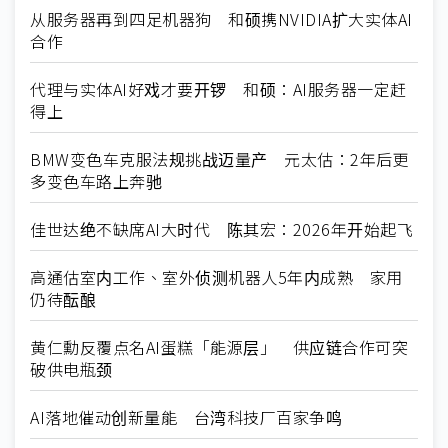
从服务器再到四足机器狗 和硕携NVIDIA扩大实体AI
合作
代理与实体AI好戏才要开锣 和硕：AI服务器一定赶
得上
BMW变色车克服法规挑战迈量产 元太估：2年后更
多变色车路上奔驰
佳世达绝不缺席AI大时代 陈其宏：2026年开始起飞
高通估室内工作、室外侦测机器人5年内成熟 家用
仍待酝酿
黄仁勳反覆点名AI蛋糕「能源层」 供应链合作可突
破供电瓶颈
AI落地催动创新量能 台湾科技厂百家争鸣