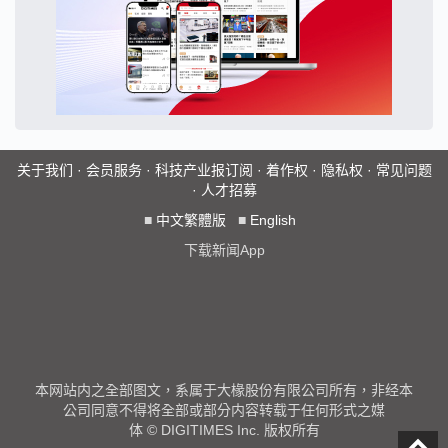
关于我们
·
会员服务
·
科技产业报订阅
·
着作权
·
隐私权
·
常见问题
·
人才招募
■
中文繁體版
■
English
下载新闻App
本网站内之全部图文，系属于大椽股份有限公司所有，非经本
公司同意不得将全部或部分内容转载于任何形式之媒
体 © DIGITIMES Inc. 版权所有