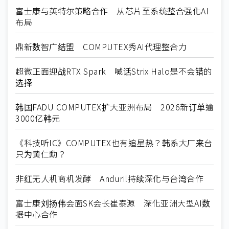
富士康与英特尔策略合作 从芯片至系统整合强化AI
布局
鼎新数智广结盟 COMPUTEX秀AI代理整合力
超微正面迎战RTX Spark 喊话Strix Halo是不会错的
选择
韩国FADU COMPUTEX扩大亚洲布局 2026新订单逾
3000亿韩元
《科技听IC》COMPUTEX也有追星热？韩系大厂来台
只为黄仁勳？
非红无人机商机发酵 Anduril持续深化与台湾合作
富士康刘扬伟会面SK会长崔泰源 深化亚洲大型AI数
据中心合作