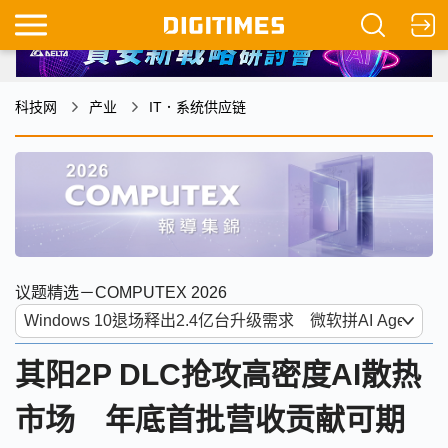
科技网
产业
IT．系统供应链
议题精选－COMPUTEX 2026
其阳2P DLC抢攻高密度AI散热
市场 年底首批营收贡献可期