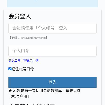
会员登入
【范例：user@company.com】
忘记口令
|
重寄启用信
记住帐号口令
登入
★ 若您是第一次使用会员数据库，请先点选
【帐号启用】