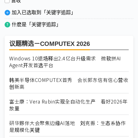
营收
加入已选取到「关键字追踪」
什麽是「关键字追踪」
议题精选－COMPUTEX 2026
Windows 10退场释出2.4亿台升级需求 微软拼AI
Agent开发首选平台
韩美半导体COMPUTEX首秀 会长郭东信有信心营收
创新高
富士康：Vera Rubin实现全自动化生产 看好2026年
放量
研华夥伴大会聚焦边缘AI落地 刘克振：生态系协作
是规模化关键