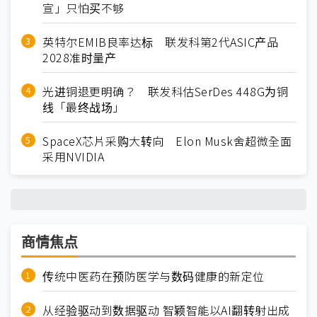
宣」只怕买不够
英特尔EMIB良率达标 联发科第2代ASIC产品
2028准时量产
光进铜退更明确？ 联发科估SerDes 448G为铜
线「最终战场」
SpaceX芯片采购大转向 Elon Musk舍超微全面
采用NVIDIA
商情焦点
传统中医药在预防医学与数码健康的新定位
从经验驱动到数据驱动 智颖智能以AI翻转射出成