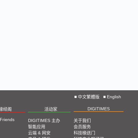
■
中文繁體版
■
English
DIGITIMES
椽经阁
活动家
 Friends
DIGITIMES 主办
关于我们
智能应用
会员服务
云端 & 网安
科技椽送门