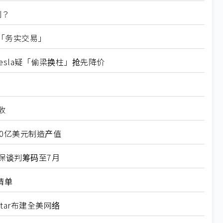
判？
「务实交易」
esla疑「偷梁换柱」抢先降价
收
00亿美元制造产值
保谈判筹码至7月
清单
tar布建全美网络