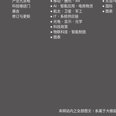
产业九宫格
●
移动．通讯．XR
●
东亚/
科技椽送门
●
AI．智能应用．电商物流
●
国际
展会
●
航太．卫星．军工
●
图表
修订与更新
●
IT．系统供应链
●
光电．显示．光学
●
科技政策
●
物联科技．智能制造
●
图表
本网站内之全部图文，系属于大椽股份有