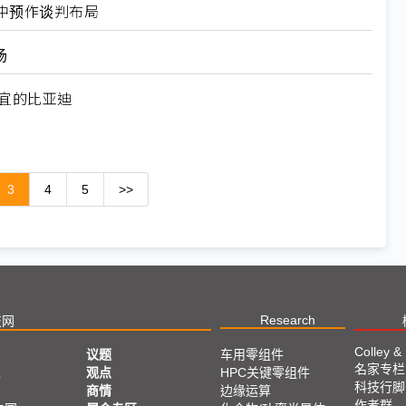
中预作谈判布局
场
宜的比亚迪
3
4
5
>>
Research
技网
Colley &
议题
车用零组件
名家专栏
亚
观点
HPC关键零组件
科技行脚
商情
边缘运算
作者群