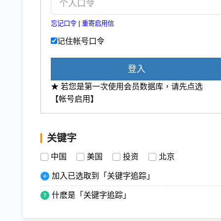
忘记口令
|
重寄启用信
记住帐号口令
登入
★ 若您是第一次使用会员数据库，请先点选
【帐号启用】
关键字
中国
美国
投资
北京
加入已选取到「关键字追踪」
什麽是「关键字追踪」