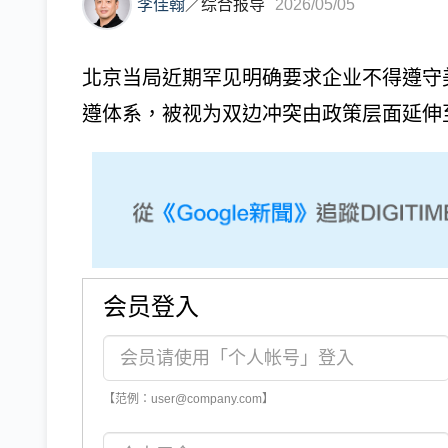
李佳翰
／
综合报导
2026/05/05
北京当局近期罕见明确要求企业不得遵守
遵体系，被视为双边冲突由政策层面延伸至
会员登入
【范例：user@company.com】