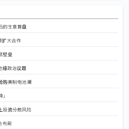
后的生意算盘
源扩大合作
易壁垒
地缘政治议题
抢购美制电池潮
碍」
土投资分散风险
全布局