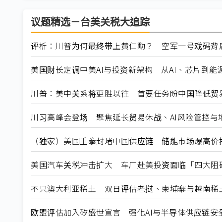
议题精选－台美关税大追踪
评析：川普为何最终带上黄仁勳？ 空军一号戏码背
美国财长定调中美AI与投资新架构 从AI、芯片到能
川普：美中关系将更胜以往 首要任务盼中国降低贸
川习高峰会登场 聚焦延长贸易休战、AI风险管控与
（独家）美国重拳封堵中国供应链 储能市场爆高价
美国汽车关税冲击扩大 车厂赴美投资面临「四大阻
不只澳大利亚稀土 双日评估老挝、柬埔寨与越南稀
欧盟评估加入矽盛世宣言 强化AI与半导体供应链安