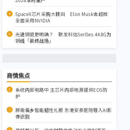
SpaceX芯片采购大转向 Elon Musk舍超微
全面采用NVIDIA
光进铜退更明确？ 联发科估SerDes 448G为
铜线「最终战场」
商情焦点
系统内部电路中 主芯片内部电源提供EOS防
护
屏南偏乡智能韧性扎根 东港安泰医院导入AI影
像识别