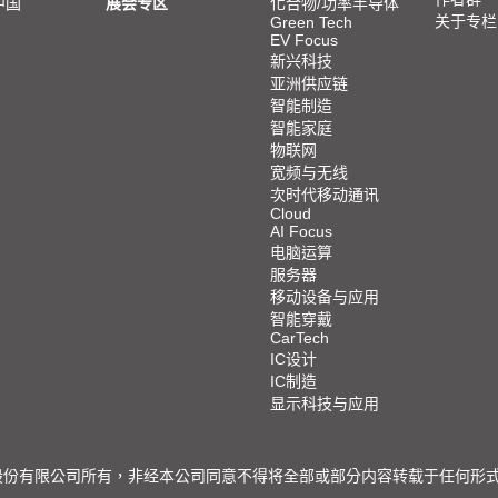
中国
展会专区
化合物/功率半导体
关于专栏
Green Tech
EV Focus
新兴科技
亚洲供应链
智能制造
智能家庭
物联网
宽频与无线
次时代移动通讯
Cloud
AI Focus
电脑运算
服务器
移动设备与应用
智能穿戴
CarTech
IC设计
IC制造
显示科技与应用
限公司所有，非经本公司同意不得将全部或部分内容转载于任何形式之媒体 © 