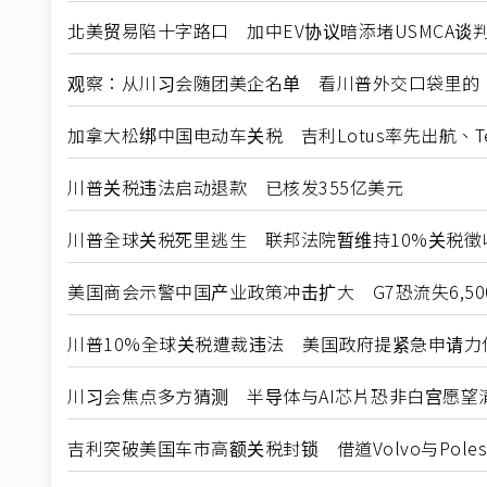
北美贸易陷十字路口 加中EV协议暗添堵USMCA谈
观察：从川习会随团美企名单 看川普外交口袋里的
加拿大松绑中国电动车关税 吉利Lotus率先出航、T
川普关税违法启动退款 已核发355亿美元
川普全球关税死里逃生 联邦法院暂维持10%关税徵
美国商会示警中国产业政策冲击扩大 G7恐流失6,5
川普10%全球关税遭裁违法 美国政府提紧急申请力
川习会焦点多方猜测 半导体与AI芯片恐非白宫愿望
吉利突破美国车市高额关税封锁 借道Volvo与Poles