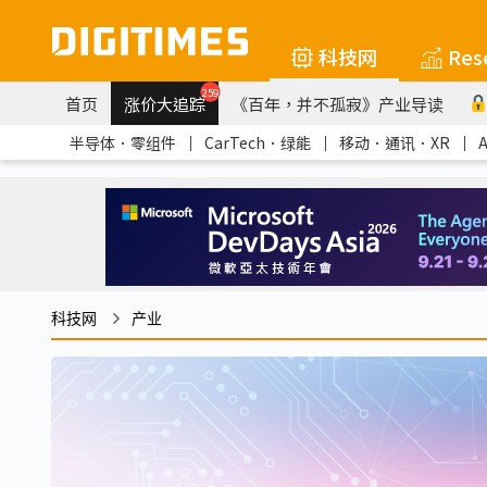
科技网
Res
259
首页
涨价大追踪
《百年，并不孤寂》产业导读
半导体．零组件
｜
CarTech．绿能
｜
移动．通讯．XR
｜
科技网
产业