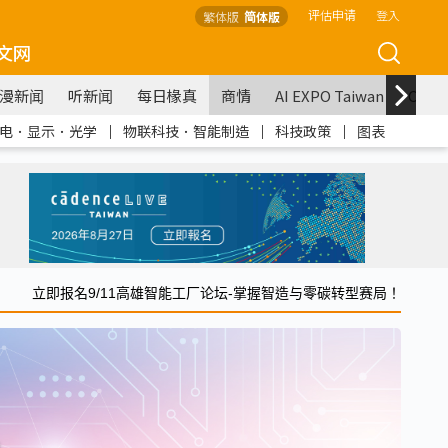
评估申请
登入
繁体版
简体版
文网
漫新闻
听新闻
每日椽真
商情
AI EXPO Taiwan
COM
电．显示．光学
｜
物联科技．智能制造
｜
科技政策
｜
图表
立即报名9/11高雄智能工厂论坛-掌握智造与零碳转型赛局！