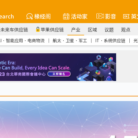
earch
椽经阁
活动家
影音
英
未来车供应链
苹果供应链
产业
区域
议题
观点
AI．智能应用．电商物流
｜
航太．卫星．军工
｜
IT．系统供应链
｜
光