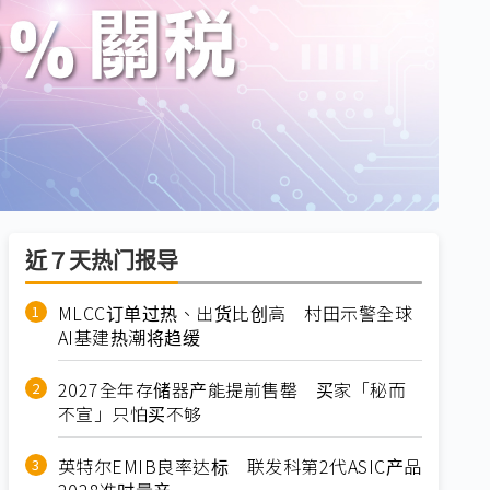
近７天热门报导
MLCC订单过热、出货比创高 村田示警全球
AI基建热潮将趋缓
2027全年存储器产能提前售罄 买家「秘而
不宣」只怕买不够
英特尔EMIB良率达标 联发科第2代ASIC产品
2028准时量产