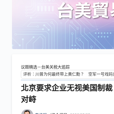
议题精选－台美关税大追踪
北京要求企业无视美国制裁
对峙