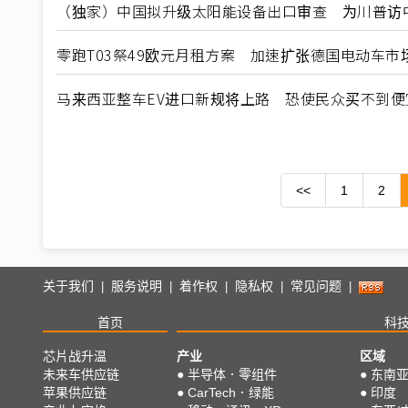
（独家）中国拟升级太阳能设备出口审查 为川普访
零跑T03祭49欧元月租方案 加速扩张德国电动车市
马来西亚整车EV进口新规将上路 恐使民众买不到便
<<
1
2
关于我们
服务说明
着作权
隐私权
常见问题
|
|
|
|
|
首页
科
芯片战升温
产业
区域
未来车供应链
●
半导体．零组件
●
东南
苹果供应链
●
CarTech．绿能
●
印度