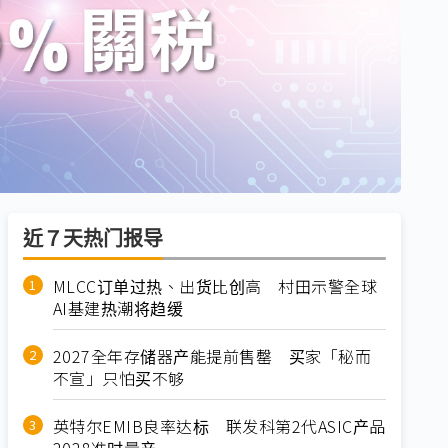
近７天热门报导
MLCC订单过热、出货比创高 村田示警全球
AI基建热潮将趋缓
2027全年存储器产能提前售罄 买家「秘而
不宣」只怕买不够
英特尔EMIB良率达标 联发科第2代ASIC产品
2028准时量产