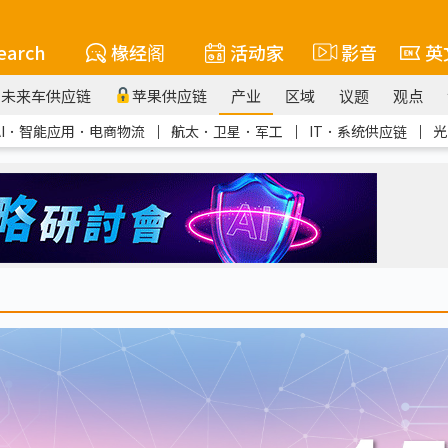
earch
椽经阁
活动家
影音
英
未来车供应链
苹果供应链
产业
区域
议题
观点
AI．智能应用．电商物流
｜
航太．卫星．军工
｜
IT．系统供应链
｜
光