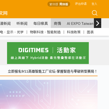
评估申请
登入
繁体版
简体版
文网
漫新闻
听新闻
每日椽真
商情
AI EXPO Taiwan
COM
电．显示．光学
｜
物联科技．智能制造
｜
科技政策
｜
图表
立即报名9/11高雄智能工厂论坛-掌握智造与零碳转型赛局！