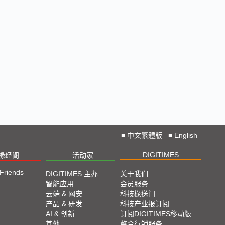
■
中文繁體版
■
English
DIGITIMES
椽经阁
活动家
 Friends
DIGITIMES 主办
关于我们
智能应用
会员服务
云端 & 网安
科技椽送门
产品 & 研发
科技产业报订阅
AI & 创新
订阅DIGITIMES移动版
其他
整合行销服务