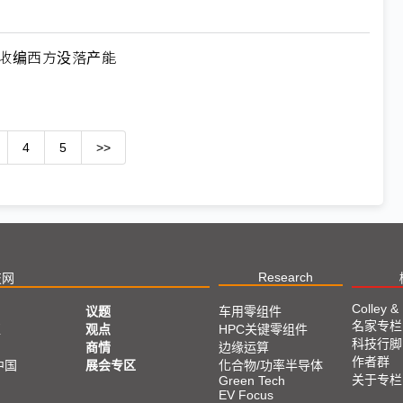
何收编西方没落产能
4
5
>>
Research
技网
Colley &
议题
车用零组件
名家专栏
亚
观点
HPC关键零组件
科技行脚
商情
边缘运算
作者群
中国
展会专区
化合物/功率半导体
关于专栏
Green Tech
EV Focus