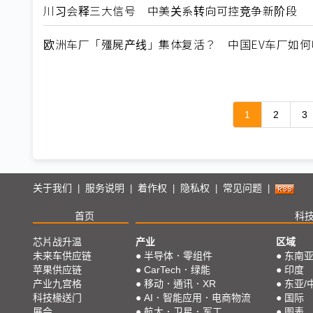
川习会释三大信号 中美关系转向可控竞争新阶段
欧洲车厂「殭屍产线」集体复活？ 中国EV车厂如
1
2
3
关于我们
服务说明
着作权
隐私权
常见问题
|
|
|
|
|
首页
科
芯片战升温
产业
区域
未来车供应链
●
半导体．零组件
●
东南
苹果供应链
●
CarTech．绿能
●
印度
产业九宫格
●
移动．通讯．XR
●
东亚/
科技椽送门
●
AI．智能应用．电商物流
●
国际
展会
●
航太．卫星．军工
●
图表