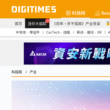
科技网
Res
257
首页
涨价大追踪
《百年，并不孤寂》产业导读
半导体．零组件
｜
CarTech．绿能
｜
移动．通讯．XR
｜
科技网
产业