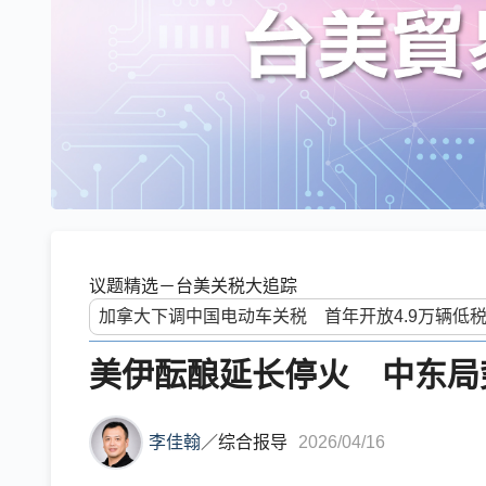
议题精选－台美关税大追踪
美伊酝酿延长停火 中东局
李佳翰
／
综合报导
2026/04/16