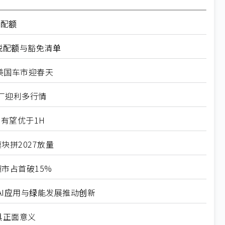
率配额
税配额与豁免清单
美国车市迎春天
厂迎利多行情
有望优于1H
块拼2027放量
市占首破15%
I应用与绿能发展推动创新
具正面意义