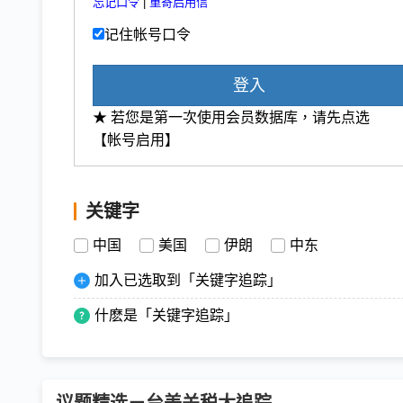
忘记口令
|
重寄启用信
记住帐号口令
登入
★ 若您是第一次使用会员数据库，请先点选
【帐号启用】
关键字
中国
美国
伊朗
中东
加入已选取到「关键字追踪」
什麽是「关键字追踪」