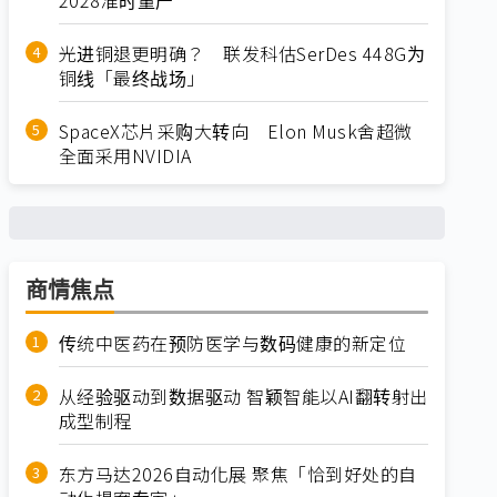
光进铜退更明确？ 联发科估SerDes 448G为
铜线「最终战场」
SpaceX芯片采购大转向 Elon Musk舍超微
全面采用NVIDIA
商情焦点
传统中医药在预防医学与数码健康的新定位
从经验驱动到数据驱动 智颖智能以AI翻转射出
成型制程
东方马达2026自动化展 聚焦「恰到好处的自