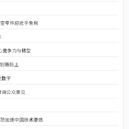
航空零件迎近乎免税
车
心竞争力与转型
规划随后上
龙数字
徵询公众意见
北美恐加速中国技术渗透