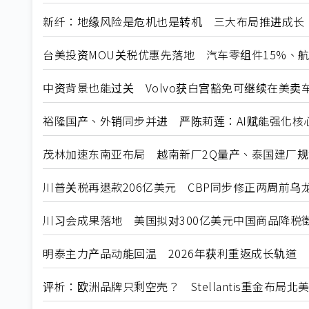
新纤：地缘风险是危机也是转机 三大布局推进成长
台美投资MOU关税优惠先落地 汽车零组件15%、
中资背景也能过关 Volvo获白宫豁免可继续在美卖
裕隆国产、外销同步并进 严陈莉莲：AI赋能强化核
茂林加速东南亚布局 越南新厂2Q量产、泰国建厂
川普关税再退款206亿美元 CBP同步修正两周前乌
川习会成果落地 美国拟对300亿美元中国商品降税
明泰主力产品动能回温 2026年获利重返成长轨道
评析：欧洲品牌只剩空壳？ Stellantis重金布局