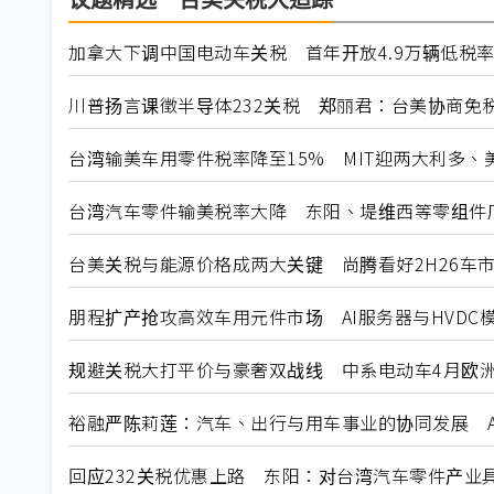
议题精选－台美关税大追踪
加拿大下调中国电动车关税 首年开放4.9万辆低税
川普扬言课徵半导体232关税 郑丽君：台美协商免
台湾输美车用零件税率降至15% MIT迎两大利多、
台湾汽车零件输美税率大降 东阳、堤维西等零组件
台美关税与能源价格成两大关键 尚腾看好2H26车市
朋程扩产抢攻高效车用元件市场 AI服务器与HVDC模
规避关税大打平价与豪奢双战线 中系电动车4月欧洲
裕融严陈莉莲：汽车、出行与用车事业的协同发展 A
回应232关税优惠上路 东阳：对台湾汽车零件产业