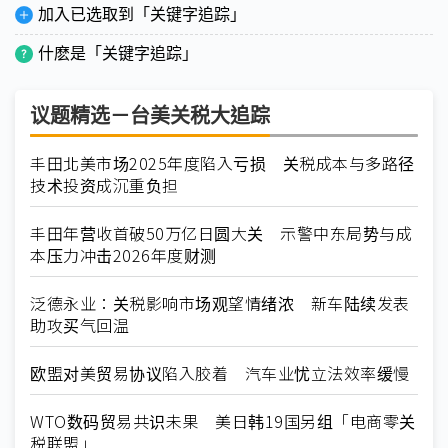
加入已选取到「关键字追踪」
什麽是「关键字追踪」
议题精选－台美关税大追踪
丰田北美市场2025年度陷入亏损 关税成本与多路径
技术投资成沉重负担
丰田年营收首破50万亿日圆大关 示警中东局势与成
本压力冲击2026年度财测
泛德永业：关税影响市场观望情绪浓 新车陆续发表
助攻买气回温
欧盟对美贸易协议陷入胶着 汽车业忧立法效率缓慢
WTO数码贸易共识未果 美日韩19国另组「电商零关
税联盟」