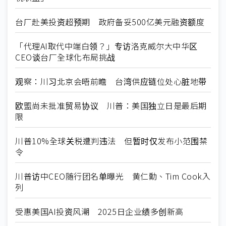
台厂赴美投资超预期 政府备妥500亿美元融资额度
「代理AI取代中端白领？」专访洛克威尔大中华区
CEO谈台厂全球化布局挑战
观察：川习北京会晤前瞻 台湾供应链位处心脏地带
欧盟尚未批准贸易协议 川普：美国独立日是最后期
限
川普10%全球关税遭判违法 但暂时仅发布小范围禁
令
川普访中CEO随行团名单曝光 黄仁勳、Tim Cook入
列
受惠美国AI投资风潮 2025日企业绩多创新高