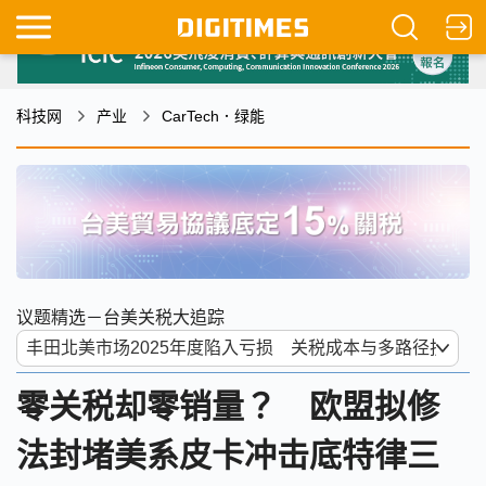
科技网
产业
CarTech．绿能
议题精选－台美关税大追踪
零关税却零销量？ 欧盟拟修
法封堵美系皮卡冲击底特律三