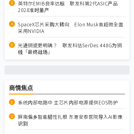
英特尔EMIB良率达标 联发科第2代ASIC产品
2028准时量产
SpaceX芯片采购大转向 Elon Musk舍超微全面
采用NVIDIA
光进铜退更明确？ 联发科估SerDes 448G为铜
线「最终战场」
商情焦点
系统内部电路中 主芯片内部电源提供EOS防护
屏南偏乡智能韧性扎根 东港安泰医院导入AI影像
识别