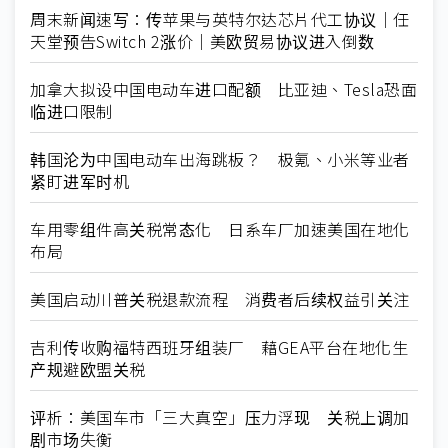
周末新闻速写：传苹果与英特尔达芯片代工协议｜任
天堂预告Switch 2涨价｜美欧贸易协议进入倒数
加拿大拟设中国电动车进口配额 比亚迪、Tesla恐面
临进口限制
韩国沦为中国电动车出海跳板？ 极氪、小米等业者
紧盯进军时机
车用零组件高关税常态化 日系车厂加速美国在地化
布局
美国启动川普关税退款流程 消费者后续权益引关注
吉利传收购福特西班牙组装厂 藉GEA平台在地化生
产规避欧盟关税
评析：美国车市「三大真空」压力浮现 关税上调加
剧市场失衡