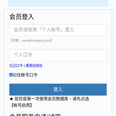
会员登入
【范例：user@company.com】
忘记口令
|
重寄启用信
记住帐号口令
登入
★ 若您是第一次使用会员数据库，请先点选
【帐号启用】