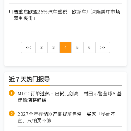
川普重启欧盟25%汽车重税 欧系车厂深陷美中市场
「双重夹击」
<<
2
3
4
5
6
>>
近７天热门报导
MLCC订单过热、出货比创高 村田示警全球AI基
建热潮将趋缓
2027全年存储器产能提前售罄 买家「秘而不
宣」只怕买不够