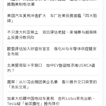
抢购美制电池潮
美国汽车关税冲击扩大 车厂赴美投资面临「四大阻
碍」
不只澳大利亚稀土 双日评估老挝、柬埔寨与越南稀
土投资分散风险
欧盟评估加入矽盛世宣言 强化AI与半导体供应链安
全布局
北美贸易陷十字路口 加中EV协议暗添堵USMCA谈
判？
观察：从川习会随团美企名单 看川普外交口袋里的
「务实交易」
加拿大松绑中国电动车关税 吉利Lotus率先出航、
Tesla疑「偷梁换柱」抢先降价