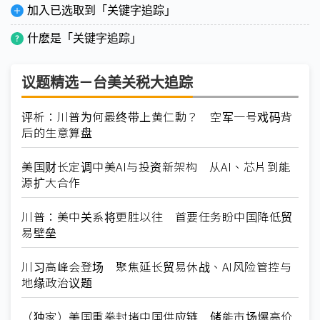
加入已选取到「关键字追踪」
什麽是「关键字追踪」
议题精选－台美关税大追踪
评析：川普为何最终带上黄仁勳？ 空军一号戏码背
后的生意算盘
美国财长定调中美AI与投资新架构 从AI、芯片到能
源扩大合作
川普：美中关系将更胜以往 首要任务盼中国降低贸
易壁垒
川习高峰会登场 聚焦延长贸易休战、AI风险管控与
地缘政治议题
（独家）美国重拳封堵中国供应链 储能市场爆高价