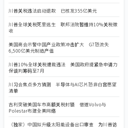
川普关税违法启动退款 已核发355亿美元
川普全球关税死里逃生 联邦法院暂维持10%关税徵
收
美国商会示警中国产业政策冲击扩大 G7恐流失
6,500亿美元制造产值
川普10%全球关税遭裁违法 美国政府提紧急申请力
保谈判筹码至7月
川习会焦点多方猜测 半导体与AI芯片恐非白宫愿望
清单
吉利突破美国车市高额关税封锁 借道Volvo与
Polestar布建全美网络
（独家）中国拟升级太阳能设备出口审查 为川普访