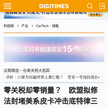
科技网
产业
CarTech．绿能
议题精选－台美关税大追踪
零关税却零销量？ 欧盟拟修
法封堵美系皮卡冲击底特律三