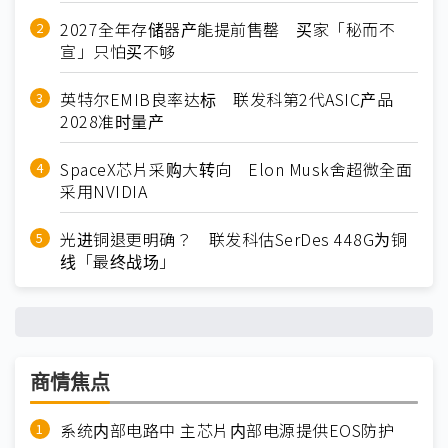
2027全年存储器产能提前售罄 买家「秘而不
宣」只怕买不够
英特尔EMIB良率达标 联发科第2代ASIC产品
2028准时量产
SpaceX芯片采购大转向 Elon Musk舍超微全面
采用NVIDIA
光进铜退更明确？ 联发科估SerDes 448G为铜
线「最终战场」
商情焦点
系统内部电路中 主芯片内部电源提供EOS防护