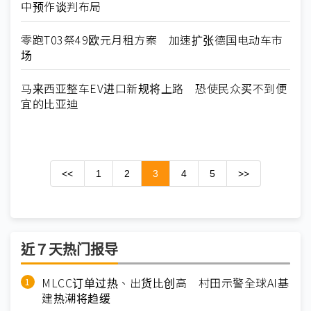
中预作谈判布局
零跑T03祭49欧元月租方案 加速扩张德国电动车市
场
马来西亚整车EV进口新规将上路 恐使民众买不到便
宜的比亚迪
<<
1
2
3
4
5
>>
近７天热门报导
MLCC订单过热、出货比创高 村田示警全球AI基
建热潮将趋缓