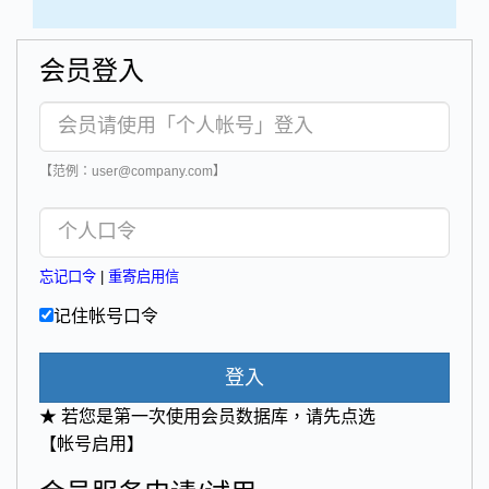
会员登入
【范例：user@company.com】
忘记口令
|
重寄启用信
记住帐号口令
登入
★ 若您是第一次使用会员数据库，请先点选
【帐号启用】