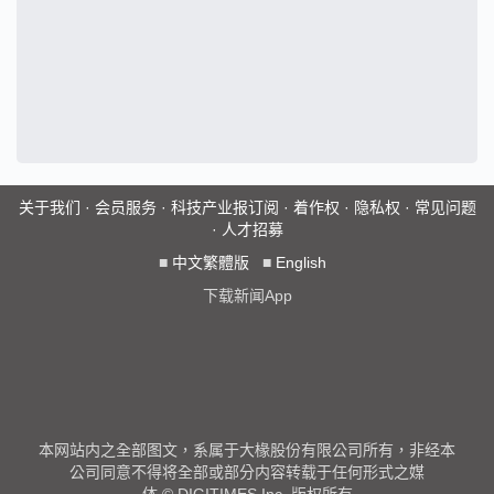
关于我们
·
会员服务
·
科技产业报订阅
·
着作权
·
隐私权
·
常见问题
·
人才招募
■
中文繁體版
■
English
下载新闻App
本网站内之全部图文，系属于大椽股份有限公司所有，非经本
公司同意不得将全部或部分内容转载于任何形式之媒
体 © DIGITIMES Inc. 版权所有