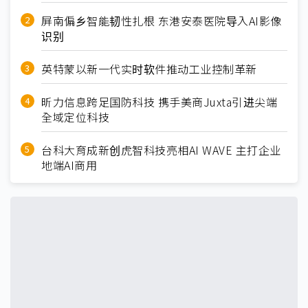
屏南偏乡智能韧性扎根 东港安泰医院导入AI影像
识别
英特蒙以新一代实时软件推动工业控制革新
昕力信息跨足国防科技 携手美商Juxta引进尖端
全域定位科技
台科大育成新创虎智科技亮相AI WAVE 主打企业
地端AI商用