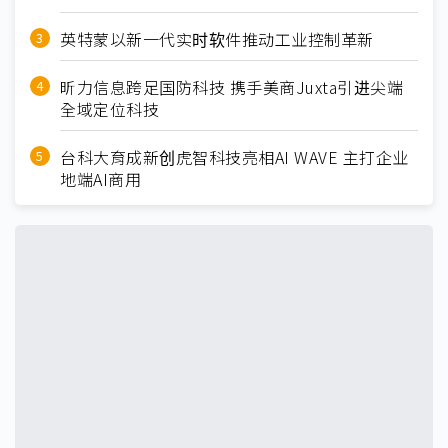
英特蒙以新一代实时软件推动工业控制革新
昕力信息跨足国防科技 携手美商Juxta引进尖端
全域定位科技
台科大育成新创虎智科技亮相AI WAVE 主打企业
地端AI商用