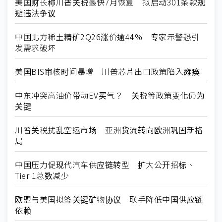
美国财长称川普关税最快7月恢复 拟启动301条款规
避违法争议
中国北方稀土精矿2Q26涨价逾44% 专家示警恐引
发需求破坏
美国BIS审核时间暴增 川普芯片出口政策陷入瘫痪
中东冲突高油价带动EV买气？ 关税等政策变化仍为
关键
川普关税扰乱空运市场 亚洲货流转向欧洲巩固新格
局
中国压力促现代汽车供应链转型 扩大公开招标、
Tier 1总数减少
欧盟与美国拟签关键矿物协议 联手降低中国供应链
依赖