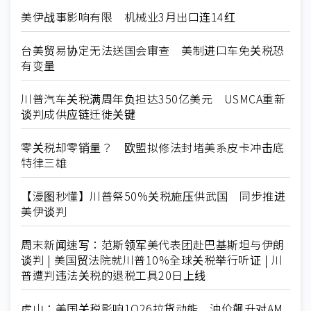
美伊战事影响有限 机械业3月出口连14红
台美贸易协定无法送国会审查 美制进口车免关税恐
有变量
川普汽车关税满周年负担达350亿美元 USMCA重新
谈判成供应链迁徙关键
零关税却零销量？ 欧盟拟修法封堵美系皮卡冲击底
特律三雄
【漫图秒懂】川普祭50%关税施压供武国 同步推进
美伊谈判
周末新闻速写：范斯领军美代表团赴巴基斯坦与伊朗
谈判 | 美国贸法院就川普10%全球关税举行听证 | 川
普遭判违法关税的退税工具20日上线
虎山：美国关税影响1Q26拉货动能 油价飙升对AM