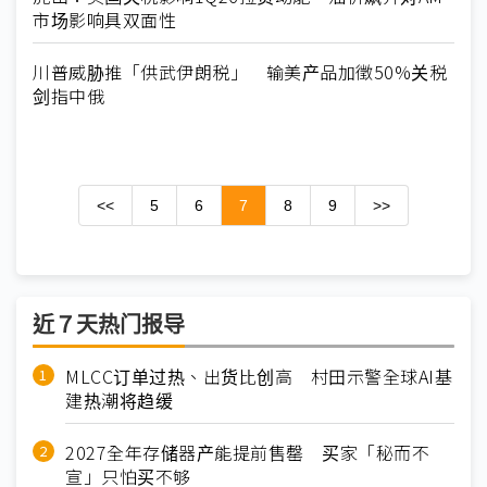
市场影响具双面性
川普威胁推「供武伊朗税」 输美产品加徵50%关税
剑指中俄
<<
5
6
7
8
9
>>
近７天热门报导
MLCC订单过热、出货比创高 村田示警全球AI基
建热潮将趋缓
2027全年存储器产能提前售罄 买家「秘而不
宣」只怕买不够