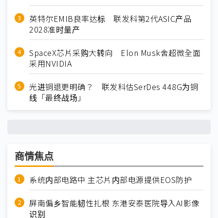
英特尔EMIB良率达标 联发科第2代ASIC产品
2028准时量产
SpaceX芯片采购大转向 Elon Musk舍超微全面
采用NVIDIA
光进铜退更明确？ 联发科估SerDes 448G为铜
线「最终战场」
商情焦点
系统内部电路中 主芯片内部电源提供EOS防护
屏南偏乡智能韧性扎根 东港安泰医院导入AI影像
识别