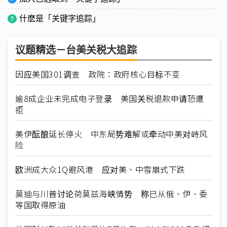
什麽是「关键字追踪」
议题精选－台美关税大追踪
因应美国301调查 政院：政府核心目标不变
逾8成企业未完成电子登录 美国关税退款申请恐遭
拒
美伊酝酿延长停火 中东局势难解或牵动中美对峙风
险
欧洲成大众1Q避风港 应对美、中雪崩式下跌
莫迪与川普讨论荷莫兹海峡情势 称已从俄、伊、委
等国取得原油