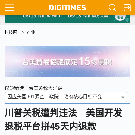
科技网
产业
议题精选－台美关税大追踪
川普关税遭判违法 美国开发
退税平台拼45天内退款