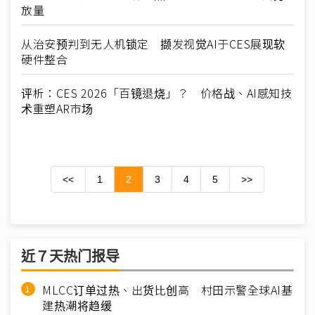
放量
从治安预判到无人机锁定 撷发视觉AI于CES展现软
硬件整合
评析：CES 2026「百镜退烧」？ 价格战、AI感知技
术重塑AR市场
<<
1
2
3
4
5
>>
近７天热门报导
MLCC订单过热、出货比创高 村田示警全球AI基
建热潮将趋缓