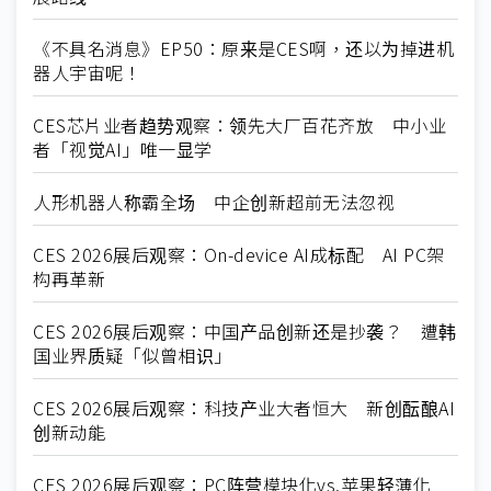
《不具名消息》EP50：原来是CES啊，还以为掉进机
器人宇宙呢！
CES芯片业者趋势观察：领先大厂百花齐放 中小业
者「视觉AI」唯一显学
人形机器人称霸全场 中企创新超前无法忽视
CES 2026展后观察：On-device AI成标配 AI PC架
构再革新
CES 2026展后观察：中国产品创新还是抄袭？ 遭韩
国业界质疑「似曾相识」
CES 2026展后观察：科技产业大者恒大 新创酝酿AI
创新动能
CES 2026展后观察：PC阵营模块化vs.苹果轻薄化