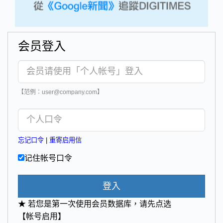
会员登入
【范例：user@company.com】
忘记口令
|
重寄启用信
记住帐号口令
登入
★ 若您是第一次使用会员数据库，请先点选
【帐号启用】