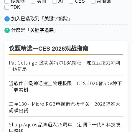
传感器
美国
AI
CES
AI眼镜
TDK
加入已选取到「关键字追踪」
什麽是「关键字追踪」
议题精选－CES 2026观战指南
Pat Gelsinger邀功英特尔18A制程 陈立武接力冲刺
14A新局
当软件升级神话撞上物理极限 CES 2026替SDV种下
「老实树」
三星130寸Micro RGB电视偏光板卡关 2026恐难大
规模出货
Sharp Aquos品牌迈入25周年 定调下一代AI科技发
展路线