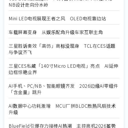
NB设计走向分水岭
Mini LED电视展现王者之风 OLED电视靠边站
车载屏幕变身 从娱乐配角升级车家互联主角
三星胜诉奏效「高仿」商标没现身 TCL在CES话题
与争议齐飞
三星CES私藏「140寸Micro LED电视」亮点 AI延伸
边框惊艳业界
AI手机、PC/NB、智能眼镜齐发 2026边缘AI零组件
「含金量」跳升
AI数据中心功耗激增 MCU厂拼BLDC散热风扇技术
升级
BlueField引爆存力接棒AI热潮 主控商机2026蓄势