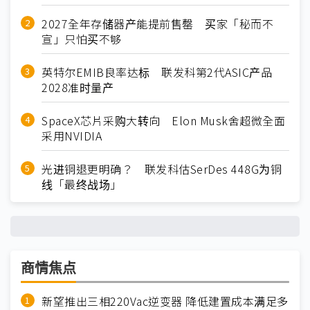
2027全年存储器产能提前售罄 买家「秘而不
宣」只怕买不够
英特尔EMIB良率达标 联发科第2代ASIC产品
2028准时量产
SpaceX芯片采购大转向 Elon Musk舍超微全面
采用NVIDIA
光进铜退更明确？ 联发科估SerDes 448G为铜
线「最终战场」
商情焦点
新望推出三相220Vac逆变器 降低建置成本满足多