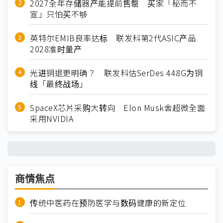
2027全年存储器产能提前售罄 买家「秘而不
宣」只怕买不够
英特尔EMIB良率达标 联发科第2代ASIC产品
2028准时量产
光进铜退更明确？ 联发科估SerDes 448G为铜
线「最终战场」
SpaceX芯片采购大转向 Elon Musk舍超微全面
采用NVIDIA
商情焦点
传统中医药在预防医学与数码健康的新定位