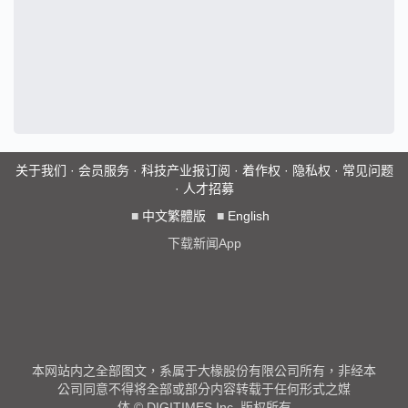
关于我们
·
会员服务
·
科技产业报订阅
·
着作权
·
隐私权
·
常见问题
·
人才招募
■
中文繁體版
■
English
下载新闻App
本网站内之全部图文，系属于大椽股份有限公司所有，非经本
公司同意不得将全部或部分内容转载于任何形式之媒
体 © DIGITIMES Inc. 版权所有