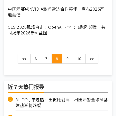
中国禾赛成NVIDIA激光雷达合作夥伴 宣布2026产
能翻倍
CES 2026现场直击：OpenAI、李飞飞助阵超微 共
同揭示2026新AI蓝图
<<
6
7
8
9
10
>>
近７天热门报导
MLCC订单过热、出货比创高 村田示警全球AI基
建热潮将趋缓