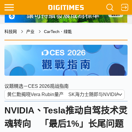
科技网
产业
CarTech．绿能
议题精选－CES 2026观战指南
NVIDIA、Tesla推动自驾技术灵
魂转向 「最后1%」长尾问题