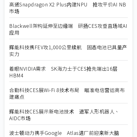
高通Snapdragon X2 Plus内建NPU 抢攻平价AI NB
市场
Blackwell架构延伸至边缘端 研扬CES攻垂直场域AI
应用
辉能科技携FEV攻1,000公里续航 固态电池已具量产
实力
着眼NVIDIA需求 SK海力士于CES抢先端出16层
HBM4
合勤科技CES展Wi-Fi 8技术布局 瞄准电信营运商布
建痛点
辉能科技CES展示新电池技术 进军人形机器人、
AIDC市场
波士顿动力携手Google Atlas进厂前迎来新大脑