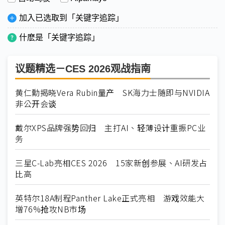
加入已选取到「关键字追踪」
什麽是「关键字追踪」
议题精选－CES 2026观战指南
黄仁勳揭晓Vera Rubin量产 SK海力士随即与NVIDIA
非公开会谈
戴尔XPS品牌强势回归 主打AI、轻薄设计重振PC业
务
三星C-Lab亮相CES 2026 15家新创参展、AI研发占
比高
英特尔18A制程Panther Lake正式亮相 游戏效能大
增76%抢攻NB市场