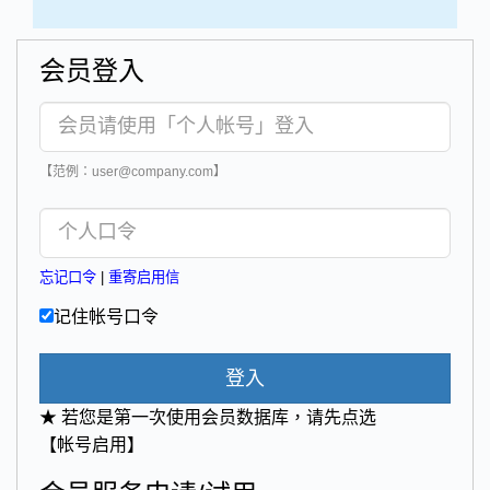
会员登入
【范例：user@company.com】
忘记口令
|
重寄启用信
记住帐号口令
登入
★ 若您是第一次使用会员数据库，请先点选
【帐号启用】