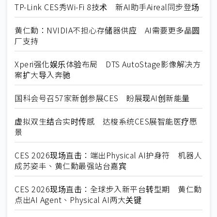
TP-Link CES秀Wi-Fi 8技术 新AI助手Aireal同步登场
黄仁勳：NVIDIA不担心存储器供应 AI需要更多晶圆
厂支持
Xperi强化娱乐体验布局 DTS AutoStage影像解决方
案扩大导入奔驰
国科会号召57家新创参展CES 盼展现AI创新能量
虚拟双生结合实时传感 达梭系统CES展智能医疗愿
景
CES 2026现场直击：端出Physical AI护身符 机器人
成苏姿丰、黄仁勳最强站台嘉宾
CES 2026现场直击：全球步入新平台转型期 黄仁勳
点出AI Agent、Physical AI两大关键