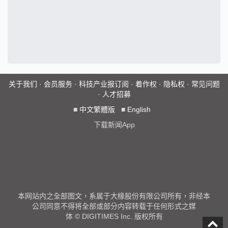
关于我们
·
会员服务
·
科技产业报订阅
·
着作权
·
隐私权
·
常见问题
·
人才招募
■
中文繁體版
■
English
下载新闻App
本网站内之全部图文，系属于大椽股份有限公司所有，非经本
公司同意不得将全部或部分内容转载于任何形式之媒
体 © DIGITIMES Inc. 版权所有