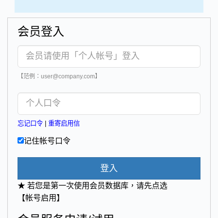
会员登入
【范例：user@company.com】
忘记口令
|
重寄启用信
记住帐号口令
登入
★ 若您是第一次使用会员数据库，请先点选
【帐号启用】