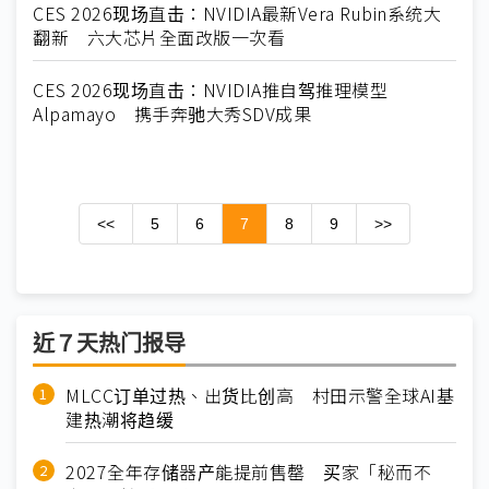
CES 2026现场直击：NVIDIA最新Vera Rubin系统大
翻新 六大芯片全面改版一次看
CES 2026现场直击：NVIDIA推自驾推理模型
Alpamayo 携手奔驰大秀SDV成果
<<
5
6
7
8
9
>>
近７天热门报导
MLCC订单过热、出货比创高 村田示警全球AI基
建热潮将趋缓
2027全年存储器产能提前售罄 买家「秘而不