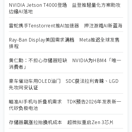
NVIDIA Jetson T4000登场 益登推轻量化方案助攻
边缘AI落地
雷蛇携手Tenstorrent推AI加速器 押注游戏AI新蓝海
Ray-Ban Display美国需求满档 Meta推迟全球发售
排程
黄仁勳：不担心存储器短缺 NVIDIA为HBM4「唯一
消费者」
豪车催动车用OLED油门 SDC获法拉利青睐、LGD
先攻网安认证
瞄准AI手机与折叠机需求 TDK预告2026年发表新一
代矽负极电池
存储器飙涨拉抬换机成本 超微拟重启Zen 3芯片