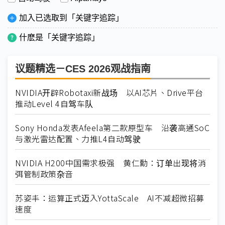
加入已选取到「关键字追踪」
什麽是「关键字追踪」
议题精选－CES 2026观战指南
NVIDIA开辟Robotaxi新战场 以AI芯片、Drive平台
推动Level 4自驾车队
Sony Honda发表Afeela第二款原型车 沿袭高通SoC
与激光雷达配置、力推L4自动驾驶
NVIDIA H200中国需求极强 黄仁勳：订单出现将消
弭管制政策杂音
苏姿丰：运算正式迈入YottaScale AI不减超微招募
速度