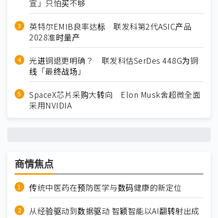
宣」只怕买不够
英特尔EMIB良率达标 联发科第2代ASIC产品
2028准时量产
光进铜退更明确？ 联发科估SerDes 448G为铜
线「最终战场」
SpaceX芯片采购大转向 Elon Musk舍超微全面
采用NVIDIA
商情焦点
传统中医药在预防医学与数码健康的新定位
从经验驱动到数据驱动 智颖智能以AI翻转射出成