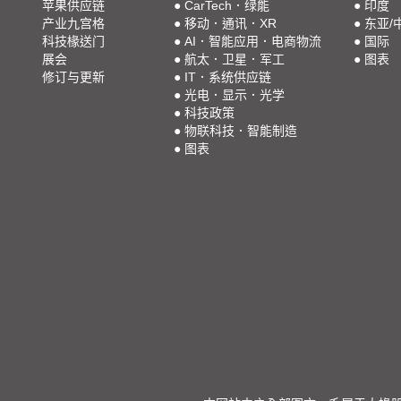
苹果供应链
●
CarTech．绿能
●
印度
产业九宫格
●
移动．通讯．XR
●
东亚/
科技椽送门
●
AI．智能应用．电商物流
●
国际
展会
●
航太．卫星．军工
●
图表
修订与更新
●
IT．系统供应链
●
光电．显示．光学
●
科技政策
●
物联科技．智能制造
●
图表