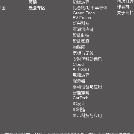
科技行脚
商情
边缘运算
作者群
中国
展会专区
化合物/功率半导体
关于专栏
Green Tech
EV Focus
新兴科技
亚洲供应链
智能制造
智能家庭
物联网
宽频与无线
次时代移动通讯
Cloud
AI Focus
电脑运算
服务器
移动设备与应用
智能穿戴
CarTech
IC设计
IC制造
显示科技与应用