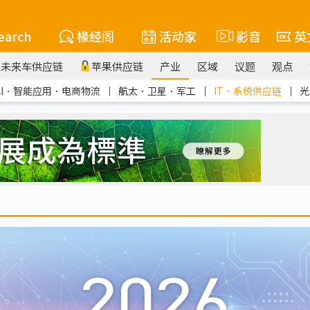
earch
椽经阁
活动家
影音
英
未来车供应链
苹果供应链
产业
区域
议题
观点
AI．智能应用．电商物流
｜
航太．卫星．军工
｜
IT．系统供应链
｜
光