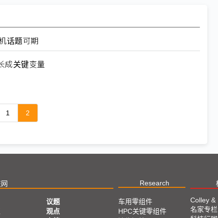
叠机话题可期
长成关键变量
1
2
Research
技网
Colley &
议题
车用零组件
名家专栏
亚
观点
HPC关键零组件