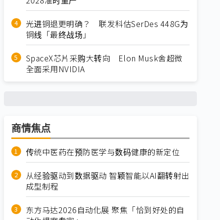
光进铜退更明确？ 联发科估SerDes 448G为
铜线「最终战场」
SpaceX芯片采购大转向 Elon Musk舍超微
全面采用NVIDIA
商情焦点
传统中医药在预防医学与数码健康的新定位
从经验驱动到数据驱动 智颖智能以AI翻转射出
成型制程
东方马达2026自动化展 聚焦「恰到好处的自