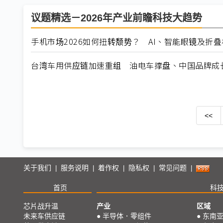
议题精选－2026年产业前瞻科技大趋势
手机市场2026如何扭转颓势？ AI、智能眼镜及折
台湾车用供应链加速重组 油电车撑盘、中国品牌成
<<
关于我们
服务说明
着作权
隐私权
常见问题
|
|
|
|
|
首页
科
芯片战升温
产业
区域
未来车供应链
●
半导体．零组件
●
东南