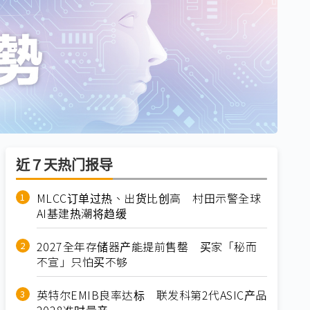
近７天热门报导
MLCC订单过热、出货比创高 村田示警全球
AI基建热潮将趋缓
2027全年存储器产能提前售罄 买家「秘而
不宣」只怕买不够
英特尔EMIB良率达标 联发科第2代ASIC产品
2028准时量产