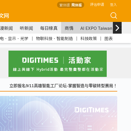
评估申请
登入
繁体版
简体版
文网
漫新闻
听新闻
每日椽真
商情
AI EXPO Taiwan
COM
电．显示．光学
｜
物联科技．智能制造
｜
科技政策
｜
图表
立即报名9/11高雄智能工厂论坛-掌握智造与零碳转型赛局！