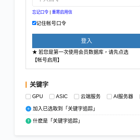
忘记口令
|
重寄启用信
记住帐号口令
登入
★ 若您是第一次使用会员数据库，请先点选
【帐号启用】
关键字
GPU
ASIC
云端服务
AI服务器
加入已选取到「关键字追踪」
什麽是「关键字追踪」