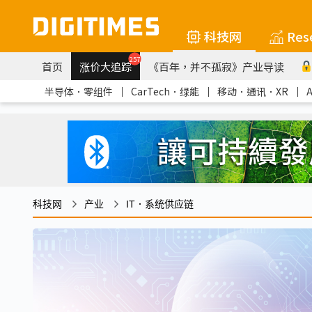
科技网
Res
257
首页
涨价大追踪
《百年，并不孤寂》产业导读
半导体．零组件
｜
CarTech．绿能
｜
移动．通讯．XR
｜
科技网
产业
IT．系统供应链