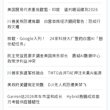
美国贸易代表重批欧盟、印度 谈判将延续到2026
川普关税恐遭推翻 白宫首席经济顾问警告：恐成行
政灾难
微软、Google入列！ 24家科技大厂签约白宫AI「创
世纪任务」
民主党议员要求调查美国商务部长 质疑AI数据中心
政策涉利益冲突
川普家族进军核融合 TMTG合并TAE押注未来AI能源
美政府关键裁定倒数 DJI无人机恐遭美禁飞
Garmin估2026年车市温和成长 Hybrid热销成双面
刃考验供应链韧性