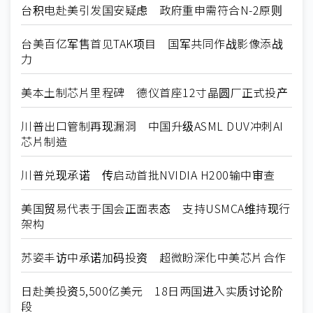
台积电赴美引发国安疑虑 政府重申需符合N-2原则
台美百亿军售首见TAK项目 国军共同作战影像添战
力
美本土制芯片里程碑 德仪首座12寸晶圆厂正式投产
川普出口管制再现漏洞 中国升级ASML DUV冲刺AI
芯片制造
川普兑现承诺 传启动首批NVIDIA H200输中审查
美国贸易代表于国会正面表态 支持USMCA维持现行
架构
苏姿丰访中承诺加码投资 超微盼深化中美芯片合作
日赴美投资5,500亿美元 18日两国进入实质讨论阶
段