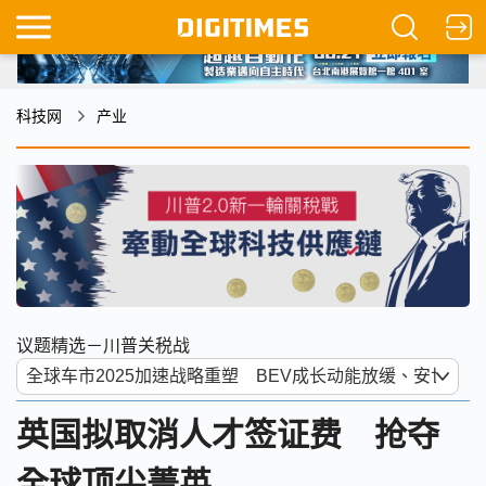
科技网
产业
议题精选－川普关税战
英国拟取消人才签证费 抢夺
全球顶尖菁英