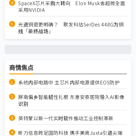
SpaceX芯片采购大转向 Elon Musk舍超微全面
采用NVIDIA
光进铜退更明确？ 联发科估SerDes 448G为铜
线「最终战场」
商情焦点
系统内部电路中 主芯片内部电源提供EOS防护
屏南偏乡智能韧性扎根 东港安泰医院导入AI影像
识别
英特蒙以新一代实时软件推动工业控制革新
昕力信息跨足国防科技 携手美商Juxta引进尖端