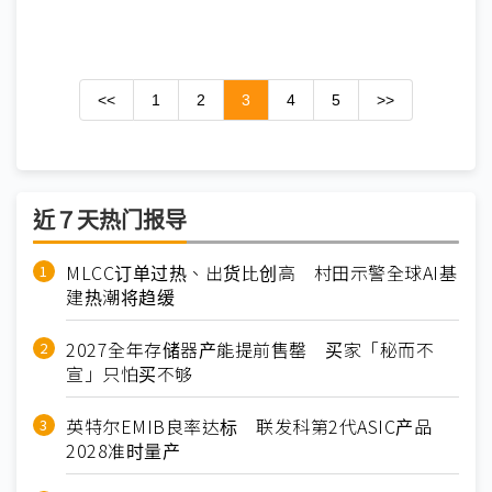
<<
1
2
3
4
5
>>
近７天热门报导
MLCC订单过热、出货比创高 村田示警全球AI基
建热潮将趋缓
2027全年存储器产能提前售罄 买家「秘而不
宣」只怕买不够
英特尔EMIB良率达标 联发科第2代ASIC产品
2028准时量产