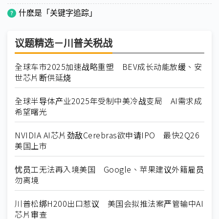
什麽是「关键字追踪」
议题精选－川普关税战
全球车市2025加速战略重塑 BEV成长动能放缓、安
世芯片断供延烧
全球半导体产业2025年受制中美冷战变局 AI需求成
希望曙光
NVIDIA AI芯片劲敌Cerebras欲申请IPO 最快2Q26
美国上市
忧员工无法再入境美国 Google、苹果建议外籍雇员
勿离境
川普松绑H200出口惹议 美国会拟推法案严管输中AI
芯片审查