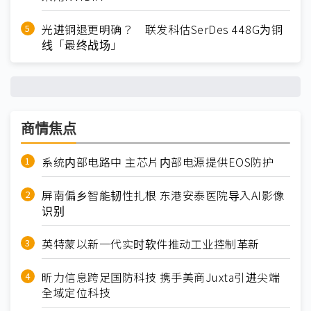
光进铜退更明确？ 联发科估SerDes 448G为铜
线「最终战场」
商情焦点
系统内部电路中 主芯片内部电源提供EOS防护
屏南偏乡智能韧性扎根 东港安泰医院导入AI影像
识别
英特蒙以新一代实时软件推动工业控制革新
昕力信息跨足国防科技 携手美商Juxta引进尖端
全域定位科技