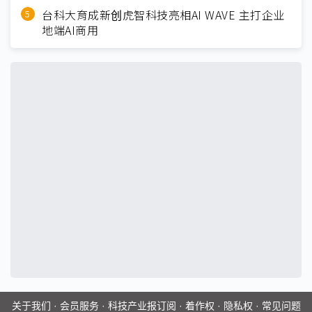
台科大育成新创虎智科技亮相AI WAVE 主打企业
地端AI商用
关于我们
·
会员服务
·
科技产业报订阅
·
着作权
·
隐私权
·
常见问题