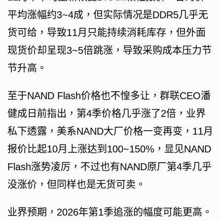
平均涨幅约3~4成，但实际情况是DDR5几乎无
货可给，导致11月只能持续消耗库存，但外面
现货价却呈现3~5倍跳涨，导致采购成本压力节
节升高。
至于NAND Flash价格也不惶多让，群联CEO潘
健成日前指出，第4季价格几乎涨了2倍，业界
私下透露，美系NAND大厂价格一变再变，11月
报价比起10月上涨达到100~150%，显见NAND
Flash涨势凌厉，不过也有NAND原厂第4季几乎
没涨价，但同样也是无货可卖。
业界预期，2026年第1季追涨的幅度可能更高。