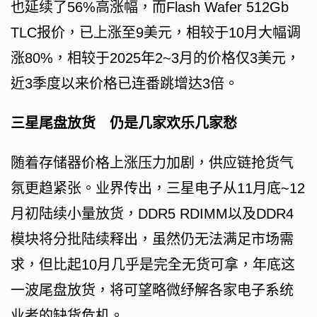
也延续了56%高涨幅，而Flash Wafer 512Gb
TLC报价，已上涨至9美元，相较于10月大幅调
涨80%，相较于2025年2~3月的价格仅3美元，
近3季度以来价格已连番跳增达3倍。
三星尾盘放货 仍是几家欢乐几家愁
随着存储器价格上涨压力加剧，供应链抢货气
氛更趋紧张。业界传出，三星电子从11月底~12
月初陆续小量放货，DDR5 RDIMM以及DDR4
模块将分批陆续释出，虽然仍无法满足市场需
求，但比起10月几乎是完全无货可拿，年底这
一波尾盘放货，将可望略微纾解各家电子系统
业者的缺货危机。