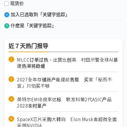
现货价
加入已选取到「关键字追踪」
什麽是「关键字追踪」
近７天热门报导
MLCC订单过热、出货比创高 村田示警全球AI基
建热潮将趋缓
2027全年存储器产能提前售罄 买家「秘而不
宣」只怕买不够
英特尔EMIB良率达标 联发科第2代ASIC产品
2028准时量产
SpaceX芯片采购大转向 Elon Musk舍超微全面
采用NVIDIA