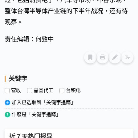
过，包括消费电子、汽车等市场，不容乐观，
整体台湾半导体产业链的下半年战况，还有待
观察。
责任编辑：何致中
关键字
营收
晶圆代工
台积电
加入已选取到「关键字追踪」
什麽是「关键字追踪」
近７天热门报导