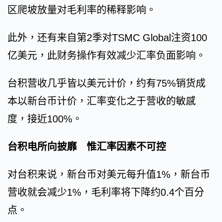
区爬坡放量对毛利率的稀释影响。
此外，还有来自第2季对TSMC Global注资100
亿美元，此财务操作有效减少汇率负面影响。
台积营收几乎皆以美元计价，约有75%销货成
本以新台币计价，汇率变化之于营收的敏感
度，接近100%。
台积电所向披靡 惟汇率因素不可控
对台积来说，新台币对美元每升值1%，新台币
营收就会减少1%，毛利率将下降约0.4个百分
点。