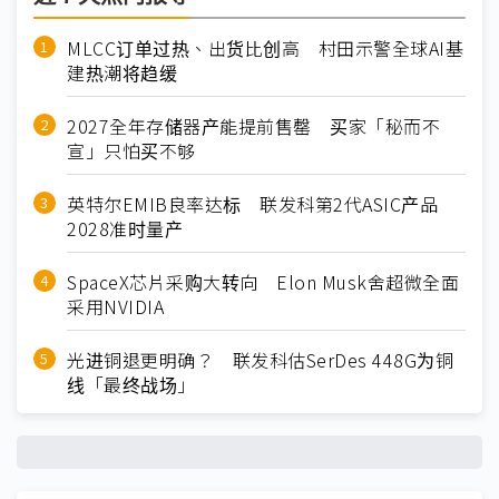
MLCC订单过热、出货比创高 村田示警全球AI基
建热潮将趋缓
2027全年存储器产能提前售罄 买家「秘而不
宣」只怕买不够
英特尔EMIB良率达标 联发科第2代ASIC产品
2028准时量产
SpaceX芯片采购大转向 Elon Musk舍超微全面
采用NVIDIA
光进铜退更明确？ 联发科估SerDes 448G为铜
线「最终战场」