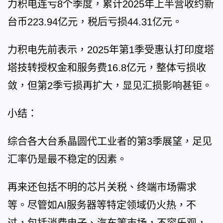
力积电连亏8个季度，累计2025年上半营收约新
台币223.94亿元，税后亏损44.31亿元。
力积电先前表示，2025年第1季受惠认打印度塔
塔技转授权金和服务费16.8亿元，整体亏损收
敛，但第2季亏损再扩大，显见汇损影响甚钜。
小结：
综合各大台系晶圆代工业者的第3季展望，足见
汇率仍是最不稳定的因素。
再来还包括不明的芯片关税、终端市场需求
等。尽管如AI服务器等特定领域仍火热，不