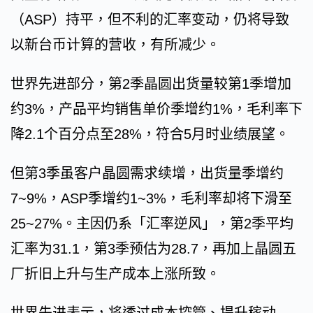
（ASP）持平，但不利的汇率变动，仍将导致
以新台币计算的营收，有所减少。
世界先进部分，第2季晶圆出货量较第1季增加
约3%，产品平均销售单价季增约1%，毛利率下
降2.1个百分点至28%，符合5月时业绩展望。
但第3季虽客户晶圆需求续增，出货量季增约
7~9%，ASP季增约1~3%，毛利率却将下滑至
25~27%。主因仍系「汇率逆风」，第2季平均
汇率为31.1，第3季预估为28.7，再加上晶圆五
厂折旧上升与生产成本上涨所致。