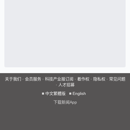
关于我们
·
会员服务
·
科技产业报订阅
·
着作权
·
隐私权
·
常见问题
·
人才招募
■
中文繁體版
■
English
下载新闻App