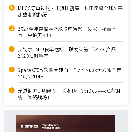
MLCC订单过热、出货比创高 村田示警全球AI基
建热潮将趋缓
2027全年存储器产能提前售罄 买家「秘而不
宣」只怕买不够
英特尔EMIB良率达标 联发科第2代ASIC产品
2028准时量产
SpaceX芯片采购大转向 Elon Musk舍超微全面
采用NVIDIA
光进铜退更明确？ 联发科估SerDes 448G为铜
线「最终战场」