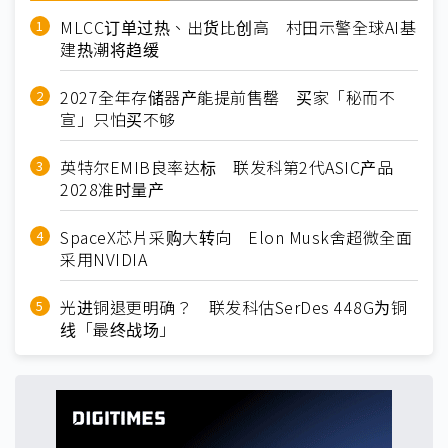
MLCC订单过热、出货比创高 村田示警全球AI基
建热潮将趋缓
2027全年存储器产能提前售罄 买家「秘而不
宣」只怕买不够
英特尔EMIB良率达标 联发科第2代ASIC产品
2028准时量产
SpaceX芯片采购大转向 Elon Musk舍超微全面
采用NVIDIA
光进铜退更明确？ 联发科估SerDes 448G为铜
线「最终战场」