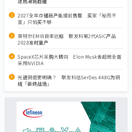
建热潮将趋缓
2027全年存储器产能提前售罄 买家「秘而不
宣」只怕买不够
英特尔EMIB良率达标 联发科第2代ASIC产品
2028准时量产
SpaceX芯片采购大转向 Elon Musk舍超微全面
采用NVIDIA
光进铜退更明确？ 联发科估SerDes 448G为铜
线「最终战场」