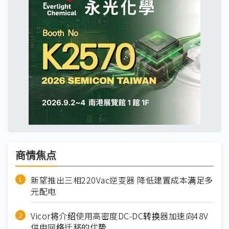
商情焦点
新望推出三相220Vac逆变器 降低建置成本满足多
元配电
Vicor将介绍使用高密度DC-DC转换器加速向48V
供电网络迁移的优势