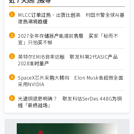
近７天热门报导
MLCC订单过热、出货比创高 村田示警全球AI基
建热潮将趋缓
2027全年存储器产能提前售罄 买家「秘而不
宣」只怕买不够
英特尔EMIB良率达标 联发科第2代ASIC产品
2028准时量产
SpaceX芯片采购大转向 Elon Musk舍超微全面
采用NVIDIA
光进铜退更明确？ 联发科估SerDes 448G为铜
线「最终战场」