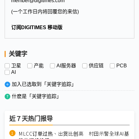
member@digitimes.com
(一个工作日内将回覆您的来信)
订阅DIGITIMES 移动版
关键字
卫星
产能
AI服务器
供应链
PCB
AI
加入已选取到「关键字追踪」
什麽是「关键字追踪」
近７天热门报导
MLCC订单过热、出货比创高 村田示警全球AI基