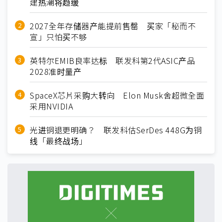
建热潮将趋缓
2027全年存储器产能提前售罄 买家「秘而不
宣」只怕买不够
英特尔EMIB良率达标 联发科第2代ASIC产品
2028准时量产
SpaceX芯片采购大转向 Elon Musk舍超微全面
采用NVIDIA
光进铜退更明确？ 联发科估SerDes 448G为铜
线「最终战场」