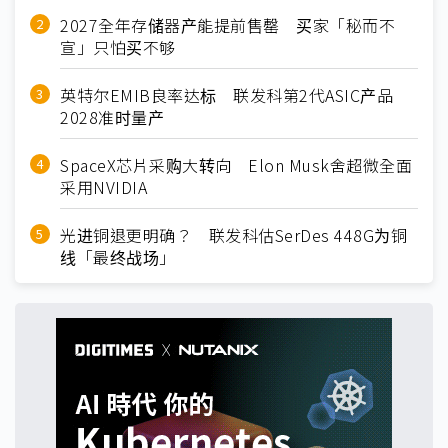
2027全年存储器产能提前售罄 买家「秘而不
宣」只怕买不够
英特尔EMIB良率达标 联发科第2代ASIC产品
2028准时量产
SpaceX芯片采购大转向 Elon Musk舍超微全面
采用NVIDIA
光进铜退更明确？ 联发科估SerDes 448G为铜
线「最终战场」