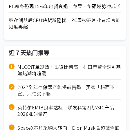
PC寒冬恐现15%年出货衰退 苹果、华硕逆势冲成长
继存储器后CPU缺货新隐忧 PC周边芯片业者坦言能
见度再缩
近７天热门报导
MLCC订单过热、出货比创高 村田示警全球AI基
建热潮将趋缓
2027全年存储器产能提前售罄 买家「秘而不
宣」只怕买不够
英特尔EMIB良率达标 联发科第2代ASIC产品
2028准时量产
SpaceX芯片采购大转向 Elon Musk舍超微全面