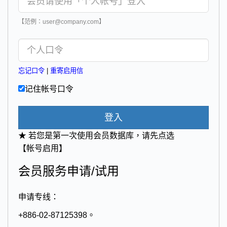
【范例：user@company.com】
忘记口令
|
重寄启用信
记住帐号口令
登入
★ 若您是第一次使用会员数据库，请先点选
【帐号启用】
会员服务申请/试用
申请专线：
+886-02-87125398。