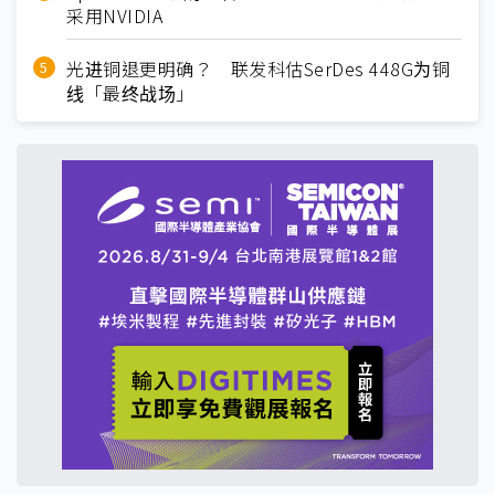
采用NVIDIA
光进铜退更明确？ 联发科估SerDes 448G为铜
线「最终战场」