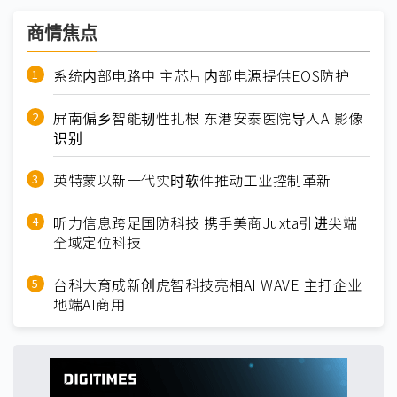
商情焦点
系统内部电路中 主芯片内部电源提供EOS防护
屏南偏乡智能韧性扎根 东港安泰医院导入AI影像
识别
英特蒙以新一代实时软件推动工业控制革新
昕力信息跨足国防科技 携手美商Juxta引进尖端
全域定位科技
台科大育成新创虎智科技亮相AI WAVE 主打企业
地端AI商用