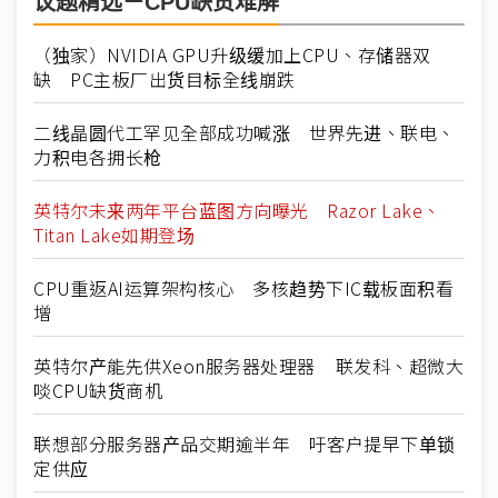
议题精选－CPU缺货难解
（独家）NVIDIA GPU升级缓加上CPU、存储器双
缺 PC主板厂出货目标全线崩跌
二线晶圆代工罕见全部成功喊涨 世界先进、联电、
力积电各拥长枪
英特尔未来两年平台蓝图方向曝光 Razor Lake、
Titan Lake如期登场
CPU重返AI运算架构核心 多核趋势下IC载板面积看
增
英特尔产能先供Xeon服务器处理器 联发科、超微大
啖CPU缺货商机
联想部分服务器产品交期逾半年 吁客户提早下单锁
定供应