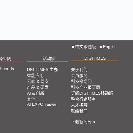
■
中文繁體版
■
English
DIGITIMES
椽经阁
活动家
 Friends
DIGITIMES 主办
关于我们
智能应用
会员服务
云端 & 网安
科技椽送门
产品 & 研发
科技产业报订阅
AI & 创新
订阅DIGITIMES移动版
其他
整合行销服务
AI EXPO Taiwan
人才招募
联络我们
下载新闻App