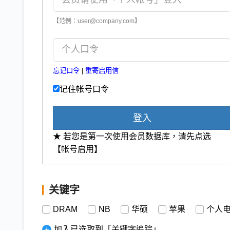
【范例：user@company.com】
忘记口令
|
重寄启用信
记住帐号口令
登入
★ 若您是第一次使用会员数据库，请先点选
【帐号启用】
关键字
DRAM
NB
华硕
苹果
个人
加入已选取到「关键字追踪」