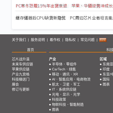
PC寒冬恐现15%年出货衰退 苹果、华硕逆势冲成长
继存储器后CPU缺货新隐忧 PC周边芯片业者坦言
关于我们
服务说明
着作权
隐私权
常见问题
|
|
|
|
|
首页
科
芯片战升温
产业
区域
未来车供应链
●
半导体．零组件
●
东南
苹果供应链
●
CarTech．绿能
●
印度
产业九宫格
●
移动．通讯．XR
●
东亚/
科技椽送门
●
AI．智能应用．电商物流
●
国际
展会
●
航太．卫星．军工
●
图表
修订与更新
●
IT．系统供应链
●
光电．显示．光学
●
科技政策
●
物联科技．智能制造
●
图表