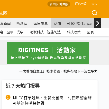
评估申请
登入
繁体版
简体版
文网
漫新闻
听新闻
每日椽真
商情
AI EXPO Taiwan
COM
电．显示．光学
｜
物联科技．智能制造
｜
科技政策
｜
图表
一次看懂自主工厂技术蓝图，抢先布局下一波竞争力
近７天热门报导
MLCC订单过热、出货比创高 村田示警全球
AI基建热潮将趋缓