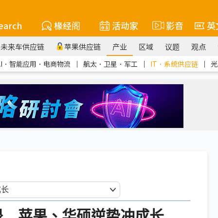
earch
椽经阁
活动家
影音
英
未来车供应链
苹果供应链
产业
区域
议题
观点
AI．智能应用．电商物流
｜
航太．卫星．军工
｜
IT．系统供应链
｜
光
退 苹果、华硕逆势冲成长