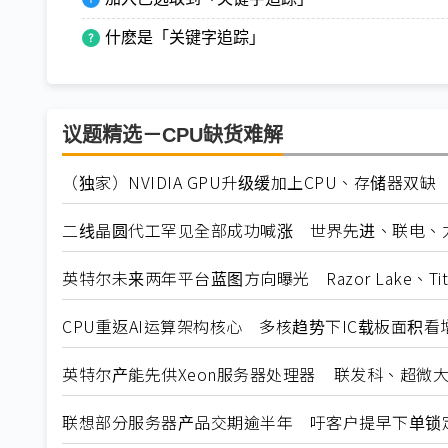
什麽是「关键字追踪」
议题精选－CPU缺货难解
（独家）NVIDIA GPU升级缓加上CPU、存储器双
二线晶圆代工罕见全部成功喊涨 世界先进、联电、
英特尔未来两年平台蓝图方向曝光 Razor Lake、Tit
CPU重返AI运算架构核心 多核趋势下IC载板面积看
英特尔产能先供Xeon服务器处理器 联发科、超微大
联想部分服务器产品交期逾半年 吁客户提早下单锁