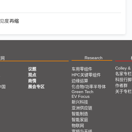
能见度再缩
Research
技网
Colley &
议题
车用零组件
名家专栏
亚
观点
HPC关键零组件
科技行脚
商情
边缘运算
作者群
中国
展会专区
化合物/功率半导体
关于专栏
Green Tech
EV Focus
新兴科技
亚洲供应链
智能制造
智能家庭
物联网
宽频与无线