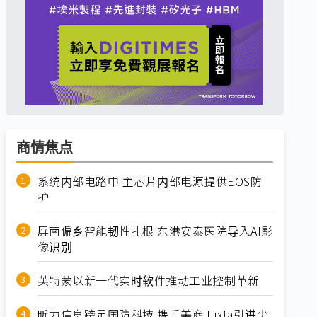
商情焦点
系统内部电路中 主芯片内部电源提供EOS防
护
屏南偏乡智能韧性扎根 东港安泰医院导入AI影
像识别
英特蒙以新一代实时软件推动工业控制革新
昕力信息跨足国防科技 携手美商Juxta引进尖