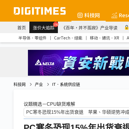
科技网
Res
259
首页
涨价大追踪
《百年，并不孤寂》产业导读
半导体．零组件
｜
CarTech．绿能
｜
移动．通讯．XR
｜
科技网
产业
IT．系统供应链
议题精选－CPU缺货难解
PC寒冬恐现15%年出货衰