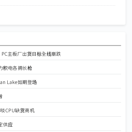
缺 PC主板厂出货目标全线崩跌
力积电各拥长枪
an Lake如期登场
增
啖CPU缺货商机
定供应