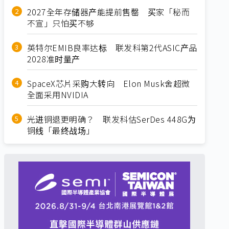
2027全年存储器产能提前售罄 买家「秘而
不宣」只怕买不够
英特尔EMIB良率达标 联发科第2代ASIC产品
2028准时量产
SpaceX芯片采购大转向 Elon Musk舍超微
全面采用NVIDIA
光进铜退更明确？ 联发科估SerDes 448G为
铜线「最终战场」