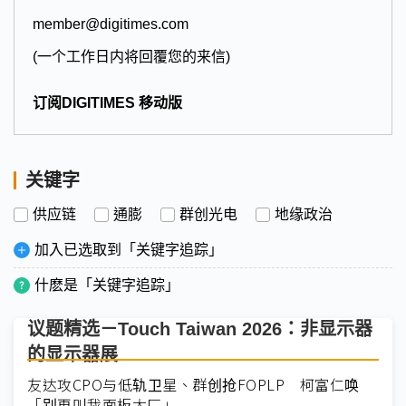
member@digitimes.com
(一个工作日内将回覆您的来信)
订阅DIGITIMES 移动版
关键字
供应链
通膨
群创光电
地缘政治
加入已选取到「关键字追踪」
什麽是「关键字追踪」
议题精选－Touch Taiwan 2026：非显示器
的显示器展
友达攻CPO与低轨卫星、群创抢FOPLP 柯富仁唤
「别再叫我面板大厂」