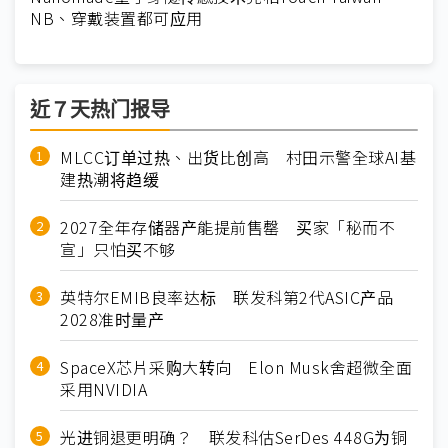
NB、穿戴装置都可应用
近７天热门报导
MLCC订单过热、出货比创高 村田示警全球AI基
建热潮将趋缓
2027全年存储器产能提前售罄 买家「秘而不
宣」只怕买不够
英特尔EMIB良率达标 联发科第2代ASIC产品
2028准时量产
SpaceX芯片采购大转向 Elon Musk舍超微全面
采用NVIDIA
光进铜退更明确？ 联发科估SerDes 448G为铜