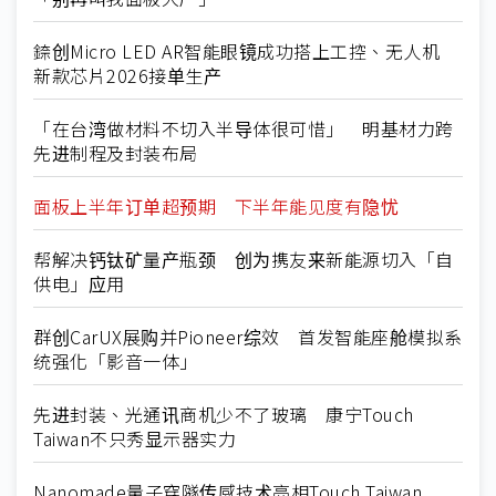
錼创Micro LED AR智能眼镜成功搭上工控、无人机
新款芯片2026接单生产
「在台湾做材料不切入半导体很可惜」 明基材力跨
先进制程及封装布局
面板上半年订单超预期 下半年能见度有隐忧
帮解决钙钛矿量产瓶颈 创为携友来新能源切入「自
供电」应用
群创CarUX展购并Pioneer综效 首发智能座舱模拟系
统强化「影音一体」
先进封装、光通讯商机少不了玻璃 康宁Touch
Taiwan不只秀显示器实力
Nanomade量子穿隧传感技术亮相Touch Taiwan