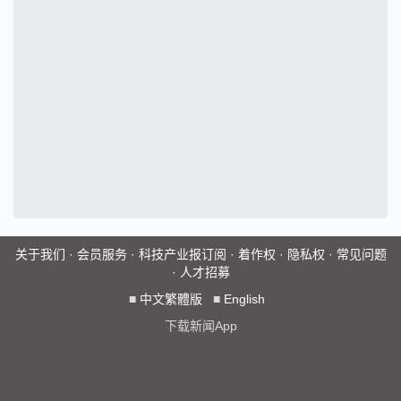
关于我们
·
会员服务
·
科技产业报订阅
·
着作权
·
隐私权
·
常见问题
·
人才招募
■
中文繁體版
■
English
下载新闻App