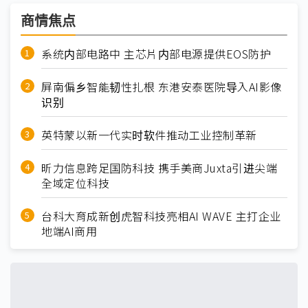
商情焦点
系统内部电路中 主芯片内部电源提供EOS防护
屏南偏乡智能韧性扎根 东港安泰医院导入AI影像
识别
英特蒙以新一代实时软件推动工业控制革新
昕力信息跨足国防科技 携手美商Juxta引进尖端
全域定位科技
台科大育成新创虎智科技亮相AI WAVE 主打企业
地端AI商用