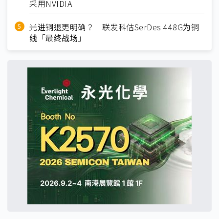
采用NVIDIA
光进铜退更明确？ 联发科估SerDes 448G为铜
线「最终战场」