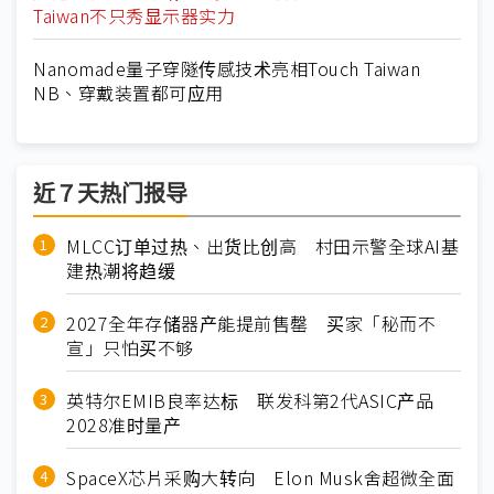
Taiwan不只秀显示器实力
Nanomade量子穿隧传感技术亮相Touch Taiwan
NB、穿戴装置都可应用
近７天热门报导
MLCC订单过热、出货比创高 村田示警全球AI基
建热潮将趋缓
2027全年存储器产能提前售罄 买家「秘而不
宣」只怕买不够
英特尔EMIB良率达标 联发科第2代ASIC产品
2028准时量产
SpaceX芯片采购大转向 Elon Musk舍超微全面