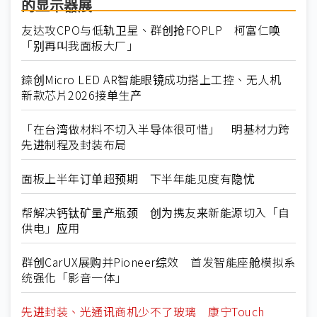
的显示器展
友达攻CPO与低轨卫星、群创抢FOPLP 柯富仁唤
「别再叫我面板大厂」
錼创Micro LED AR智能眼镜成功搭上工控、无人机
新款芯片2026接单生产
「在台湾做材料不切入半导体很可惜」 明基材力跨
先进制程及封装布局
面板上半年订单超预期 下半年能见度有隐忧
帮解决钙钛矿量产瓶颈 创为携友来新能源切入「自
供电」应用
群创CarUX展购并Pioneer综效 首发智能座舱模拟系
统强化「影音一体」
先进封装、光通讯商机少不了玻璃 康宁Touch