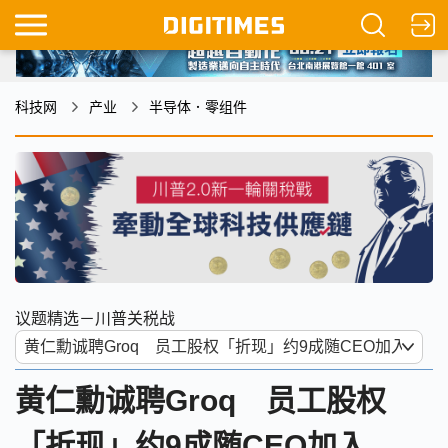
科技网
产业
半导体．零组件
议题精选－川普关税战
黄仁勳诚聘Groq 员工股权
「折现」约9成随CEO加入