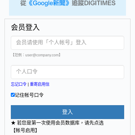
会员登入
【范例：user@company.com】
忘记口令
|
重寄启用信
记住帐号口令
登入
★ 若您是第一次使用会员数据库，请先点选
【帐号启用】