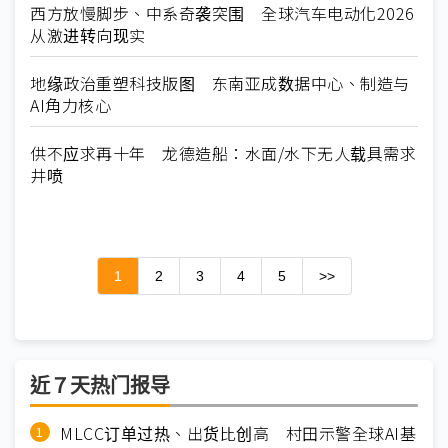
西方放慢脚步、中系奇袭突围 全球汽车电动化2026
从激进转向现实
地缘政治重塑科技版图 东南亚成数据中心、制造与
AI角力核心
供不应求再十年 龙德造船：水面/水下无人载具需求
井喷
1
2
3
4
5
>>
近７天热门报导
MLCC订单过热、出货比创高 村田示警全球AI基