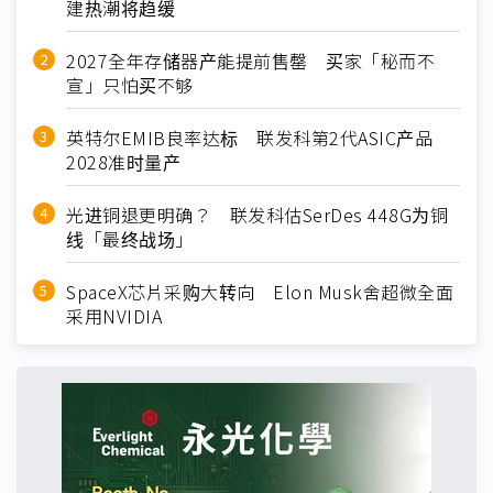
建热潮将趋缓
2027全年存储器产能提前售罄 买家「秘而不
宣」只怕买不够
英特尔EMIB良率达标 联发科第2代ASIC产品
2028准时量产
光进铜退更明确？ 联发科估SerDes 448G为铜
线「最终战场」
SpaceX芯片采购大转向 Elon Musk舍超微全面
采用NVIDIA