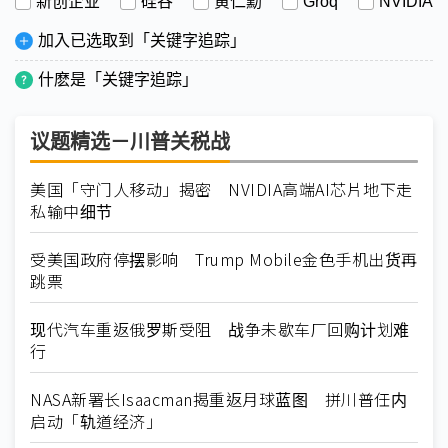
新创企业
硅谷
黄仁勳
Groq
NVIDIA
加入已选取到「关键字追踪」
什麽是「关键字追踪」
议题精选－川普关税战
美国「守门人移动」揭密 NVIDIA高端AI芯片地下走
私输中细节
受美国政府停摆影响 Trump Mobile金色手机出货再
跳票
现代汽车重返俄罗斯受阻 战争未歇车厂回购计划难
行
NASA新署长Isaacman揭重返月球蓝图 拼川普任内
启动「轨道经济」