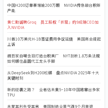
中国H200订单暴增逾200万颗 NVIDIA传急敲台积新
产能
黄仁勳诚聘Groq 员工股权「折现」约9成随CEO加
入NVIDIA
川普10万美元H-1B签证费用争议延烧 美国商会提起
上诉
魏哲家自嘲含泪打造台积美厂 NYT剖析1.8万条法规
如何绑住晶圆代工龙头手脚
从DeepSeek到H200松绑 盘点NVIDIA 2025年十大
关键时刻
新的逆袭之路？ 业者估未来5~10年中国将窜出多家
TPU
未蒙其利先受其害 美国制造业景气连9个月衰退