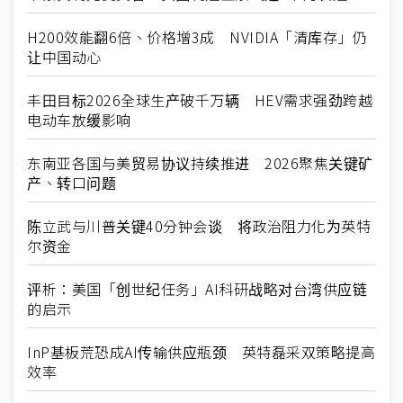
H200效能翻6倍、价格增3成 NVIDIA「清库存」仍
让中国动心
丰田目标2026全球生产破千万辆 HEV需求强劲跨越
电动车放缓影响
东南亚各国与美贸易协议持续推进 2026聚焦关键矿
产、转口问题
陈立武与川普关键40分钟会谈 将政治阻力化为英特
尔资金
评析：美国「创世纪任务」AI科研战略对台湾供应链
的启示
InP基板荒恐成AI传输供应瓶颈 英特磊采双策略提高
效率