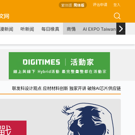
评估申请
登入
繁体版
简体版
文网
漫新闻
听新闻
每日椽真
商情
AI EXPO Taiwan
COM
联发科设计观点 应材材料创新 独家开讲 破除AI芯片供应链