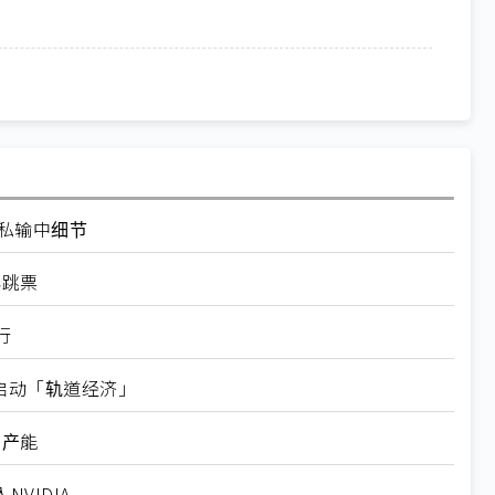
走私输中细节
再跳票
行
内启动「轨道经济」
新产能
VIDIA