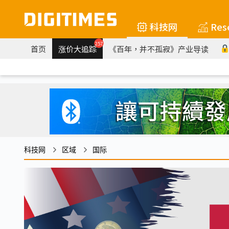
科技网
Res
257
首页
涨价大追踪
《百年，并不孤寂》产业导读
科技网
区域
国际