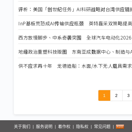
评析：美国「创世纪任务」AI科研战略对台湾供应链
InP基板荒恐成AI传输供应瓶颈 英特磊采双策略提
西方放慢脚步、中系奇袭突围 全球汽车电动化202
地缘政治重塑科技版图 东南亚成数据中心、制造与A
供不应求再十年 龙德造船：水面/水下无人载具需
1
2
3
关于我们
服务说明
着作权
隐私权
常见问题
|
|
|
|
|