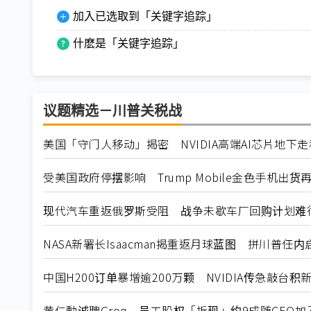
加入已选取到「关键字追踪」
什麽是「关键字追踪」
议题精选－川普关税战
美国「守门人移动」揭密 NVIDIA高端AI芯片地下
受美国政府停摆影响 Trump Mobile金色手机出货
现代汽车重返俄罗斯受阻 战争未歇车厂回购计划难
NASA新署长Isaacman揭重返月球蓝图 拼川普任
中国H200订单暴增逾200万颗 NVIDIA传急敲台积
黄仁勳诚聘Groq 员工股权「折现」约9成随CEO加入N