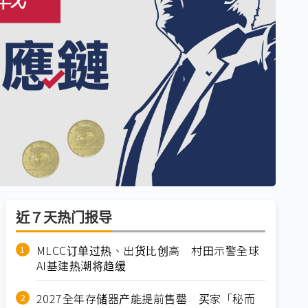
近７天热门报导
MLCC订单过热、出货比创高 村田示警全球
AI基建热潮将趋缓
2027全年存储器产能提前售罄 买家「秘而