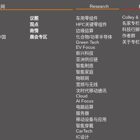
Research
技网
Colley &
议题
车用零组件
名家专栏
亚
观点
HPC关键零组件
科技行脚
商情
边缘运算
作者群
中国
展会专区
化合物/功率半导体
关于专栏
Green Tech
EV Focus
新兴科技
亚洲供应链
智能制造
智能家庭
物联网
宽频与无线
次时代移动通讯
Cloud
AI Focus
电脑运算
服务器
移动设备与应用
智能穿戴
CarTech
IC设计