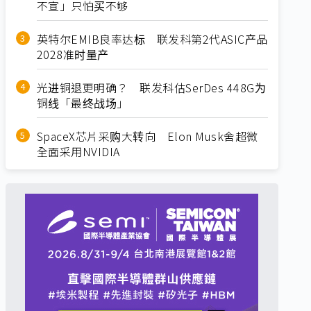
不宣」只怕买不够
英特尔EMIB良率达标 联发科第2代ASIC产品
2028准时量产
光进铜退更明确？ 联发科估SerDes 448G为
铜线「最终战场」
SpaceX芯片采购大转向 Elon Musk舍超微
全面采用NVIDIA