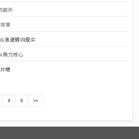
的启示
高效率
6从激进转向现实
I角力核心
求井喷
4
5
>>