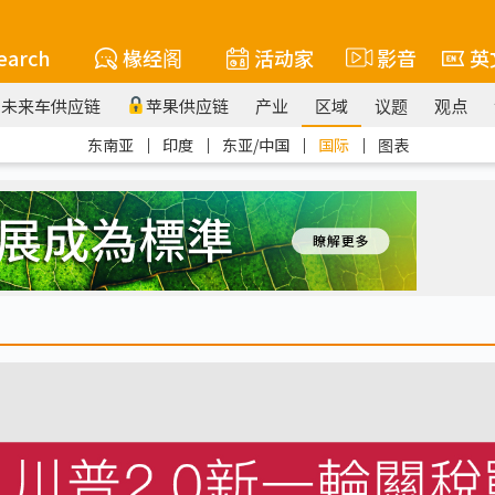
earch
椽经阁
活动家
影音
英
未来车供应链
苹果供应链
产业
区域
议题
观点
东南亚
｜
印度
｜
东亚/中国
｜
国际
｜
图表