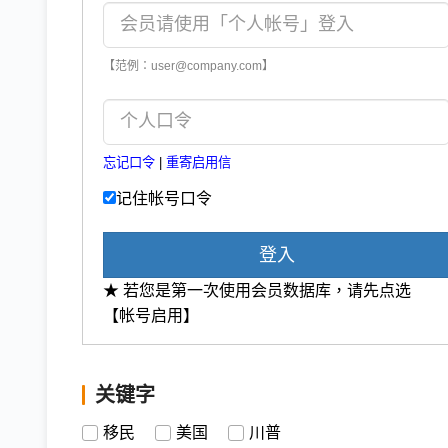
【范例：user@company.com】
忘记口令
|
重寄启用信
记住帐号口令
登入
★ 若您是第一次使用会员数据库，请先点选
【帐号启用】
关键字
移民
美国
川普