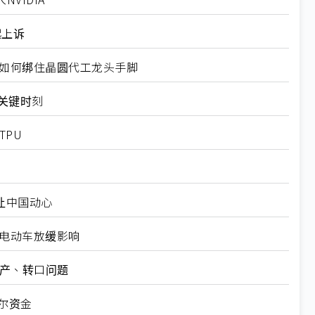
起上诉
规如何绑住晶圆代工龙头手脚
十大关键时刻
TPU
仍让中国动心
越电动车放缓影响
矿产、转口问题
尔资金