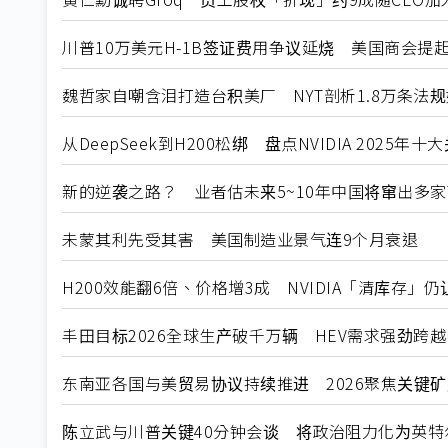
川普10万美元H-1B签证费用争议延烧 美国商会提
魏哲家自嘲含泪打造台积美厂 NYT剖析1.8万条法
从DeepSeek到H200松绑 盘点NVIDIA 2025年
新的逆袭之路？ 业者估未来5~10年中国将窜出多家
未蒙其利先受其害 美国制造业景气连9个月衰退
H200效能翻6倍、价格增3成 NVIDIA「清库存」
丰田目标2026全球生产破千万辆 HEV需求强劲跨
东南亚各国与美贸易协议持续推进 2026聚焦关键
陈立武与川普关键40分钟会谈 将政治阻力化为英特