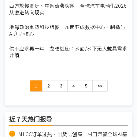
西方放慢脚步、中系奇袭突围 全球汽车电动化2026
从激进转向现实
地缘政治重塑科技版图 东南亚成数据中心、制造与
AI角力核心
供不应求再十年 龙德造船：水面/水下无人载具需求
井喷
1
2
3
4
5
>>
近７天热门报导
MLCC订单过热、出货比创高 村田示警全球AI基