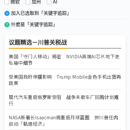
微软
加州
AI
加入已选取到「关键字追踪」
什麽是「关键字追踪」
议题精选－川普关税战
美国「守门人移动」揭密 NVIDIA高端AI芯片地下走
私输中细节
受美国政府停摆影响 Trump Mobile金色手机出货再
跳票
现代汽车重返俄罗斯受阻 战争未歇车厂回购计划难
行
NASA新署长Isaacman揭重返月球蓝图 拼川普任内
启动「轨道经济」