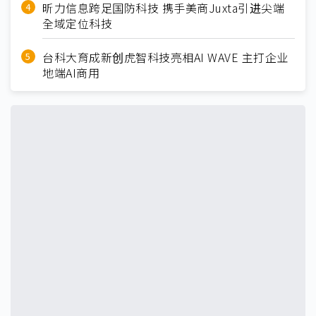
昕力信息跨足国防科技 携手美商Juxta引进尖端
全域定位科技
台科大育成新创虎智科技亮相AI WAVE 主打企业
地端AI商用