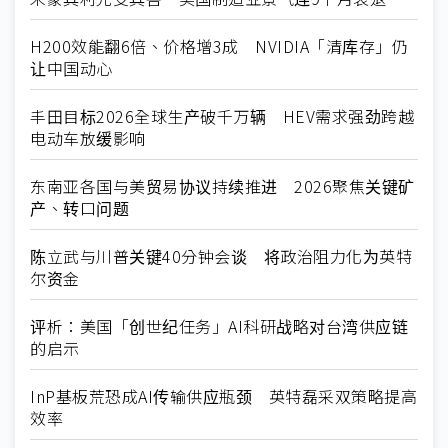
H200效能翻6倍、价格增3成 NVIDIA「清库存」仍
让中国动心
丰田目标2026全球生产破千万辆 HEV需求强劲跨越
电动车放缓影响
东南亚各国与美贸易协议持续推进 2026聚焦关键矿
产、转口问题
陈立武与川普关键40分钟会谈 将政治阻力化为英特
尔资金
评析：美国「创世纪任务」AI科研战略对台湾供应链
的启示
InP基板荒恐成AI传输供应瓶颈 英特磊采双策略提高
效率