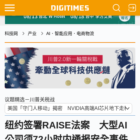
科技网
产业
AI．智能应用．电商物流
议题精选－川普关税战
纽约签署RAISE法案 大型AI
公司须72小时内通报安全事件