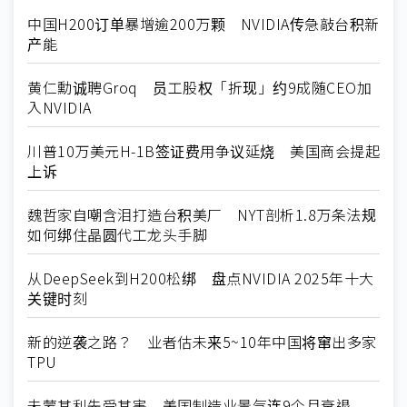
中国H200订单暴增逾200万颗 NVIDIA传急敲台积新
产能
黄仁勳诚聘Groq 员工股权「折现」约9成随CEO加
入NVIDIA
川普10万美元H-1B签证费用争议延烧 美国商会提起
上诉
魏哲家自嘲含泪打造台积美厂 NYT剖析1.8万条法规
如何绑住晶圆代工龙头手脚
从DeepSeek到H200松绑 盘点NVIDIA 2025年十大
关键时刻
新的逆袭之路？ 业者估未来5~10年中国将窜出多家
TPU
未蒙其利先受其害 美国制造业景气连9个月衰退