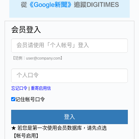
会员登入
【范例：user@company.com】
忘记口令
|
重寄启用信
记住帐号口令
登入
★ 若您是第一次使用会员数据库，请先点选
【帐号启用】